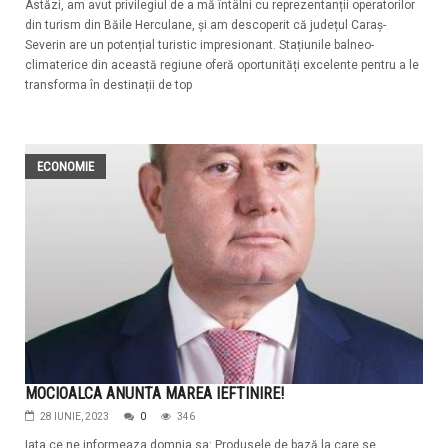
Astăzi, am avut privilegiul de a mă întâlni cu reprezentanții operatorilor
din turism din Băile Herculane, și am descoperit că județul Caraș-
Severin are un potențial turistic impresionant. Stațiunile balneo-
climaterice din această regiune oferă oportunități excelente pentru a le
transforma în destinații de top
ECONOMIE
MOCIOALCA ANUNTA MAREA IEFTINIRE!
28 IUNIE, 2023
0
346
Iata ce ne informeaza domnia sa: Produsele de bază la care se