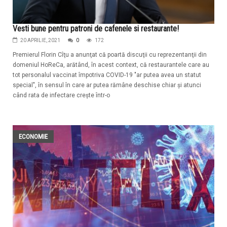
Vesti bune pentru patroni de cafenele si restaurante!
20 APRILIE, 2021
0
172
Premierul Florin Cîţu a anunţat că poartă discuţii cu reprezentanţii din
domeniul HoReCa, arătând, în acest context, că restaurantele care au
tot personalul vaccinat împotriva COVID-19 "ar putea avea un statut
special", în sensul în care ar putea rămâne deschise chiar şi atunci
când rata de infectare creşte într-o
ECONOMIE