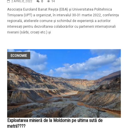
2 APRILIE, 2022
0
94
Asociația Euroland Banat Reșița (EBA) și Universitatea Politehnica
Timișoara (UPT) a organizat, în intervalul 30-31 martie 2022, conferința
regională, atelierele comune și schimbul de experiență a actorilor
interesați pentru dezvoltarea colaborărilor cu partenerii internaționali
riverani (sârbi, croați etc.) și
ECONOMIE
Exploatarea minieră de la Moldomin pe ultima sută de
metrii????