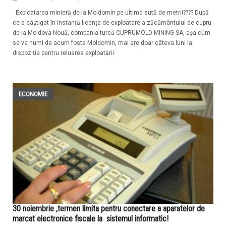
Exploatarea minieră de la Moldomin pe ultima sută de metrii???? După
ce a câștigat în instanță licența de exploatare a zăcământului de cupru
de la Moldova Nouă, compania turcă CUPRUMOLD MINING SA, așa cum
se va numi de acum fosta Moldomin, mai are doar câteva luni la
dispoziție pentru reluarea exploatării
ECONOMIE
30 noiembrie ,termen limita pentru conectare a aparatelor de
marcat electronice fiscale la sistemul informatic!