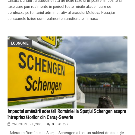
Clisura Dunarii ,ia atitudine fata de noile taxe si impozite. Impozite si
taxe care pun realmente in pericol toate micile afaceri care se
deruleaza pe teritoriul administrativ al orasului Moldova Noua,iar
persoanele fizice sunt realmente sanctionate in masa
ECONOMIE
Impactul amânării aderării României la Spațiul Schengen asupra
întreprinzătorilor din Caraș-Severin
26 OCTOMBRIE, 2023
0
297
Aderarea României la Spațiul Schengen a fost un subiect de discuție