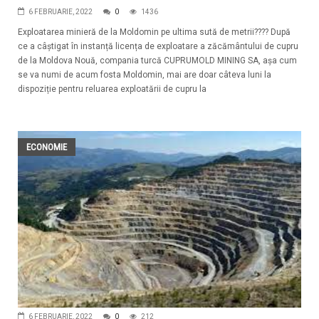
6 FEBRUARIE, 2022
0
1436
Exploatarea minieră de la Moldomin pe ultima sută de metrii???? După
ce a câștigat în instanță licența de exploatare a zăcământului de cupru
de la Moldova Nouă, compania turcă CUPRUMOLD MINING SA, așa cum
se va numi de acum fosta Moldomin, mai are doar câteva luni la
dispoziție pentru reluarea exploatării de cupru la
ECONOMIE
6 FEBRUARIE, 2022
0
212