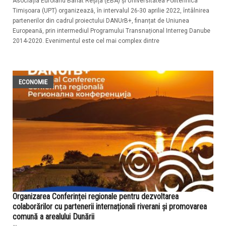
Asociația Euroland Banat Reșița (EBA) și Universitatea Politehnica
Timișoara (UPT) organizează, în intervalul 26-30 aprilie 2022, întâlnirea
partenerilor din cadrul proiectului DANUrB+, finanțat de Uniunea
Europeană, prin intermediul Programului Transnațional Interreg Danube
2014-2020. Evenimentul este cel mai complex dintre
ECONOMIE
Organizarea Conferinței regionale pentru dezvoltarea
colaborărilor cu partenerii internaționali riverani și promovarea
comună a arealului Dunării