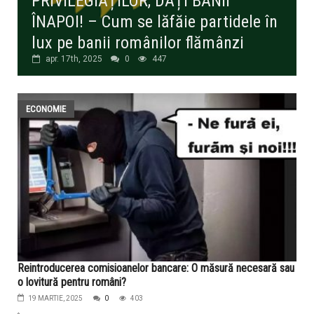
PRIVILEGIAȚILOR, DAȚI BANII
ÎNAPOI! – Cum se lăfăie partidele în
lux pe banii românilor flămânzi
apr. 17th, 2025
0
447
ECONOMIE
Reintroducerea comisioanelor bancare: O măsură necesară sau
o lovitură pentru români?
19 MARTIE, 2025
0
403