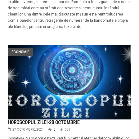
În ultima vreme, sistemul bancar din România a fost zguduit de o serie
de schimbări care au stârnit controverse și nemulțumiri în rândul
clienților. Una dintre cele mai discutate măsuri este reintroducerea
comisioanelor pentru retragerile de numerar de la bancomatele proprii
ale băncilor, precum și creșterea taxelor de
ECONOMIE
HOROSCOPUL ZILEI-28 OCTOMBRIE
27 OCTOMBRIE, 2024
0
339
Inovați-vă, Vărsători! Astăzi, veți fi în centrul atenției datorită abilităților