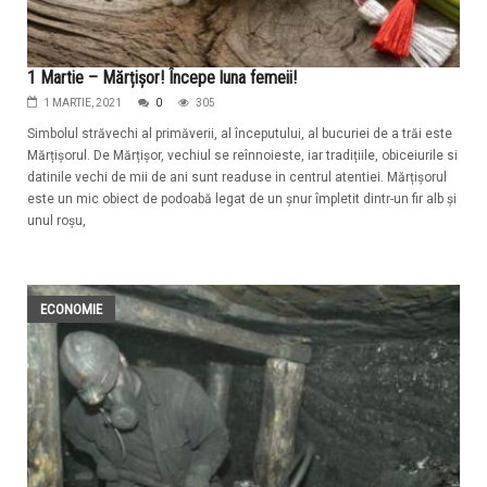
1 Martie – Mărțișor! Începe luna femeii!
1 MARTIE, 2021
0
305
Simbolul străvechi al primăverii, al începutului, al bucuriei de a trăi este
Mărțișorul. De Mărțișor, vechiul se reînnoieste, iar tradițiile, obiceiurile si
datinile vechi de mii de ani sunt readuse in centrul atentiei. Mărțișorul
este un mic obiect de podoabă legat de un șnur împletit dintr-un fir alb și
unul roșu,
ECONOMIE