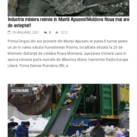
Industria miniera reinvie in Muntii Apuseni!Moldova Noua mai are
de asteptat!
29 IANUARIE, 2021
0
1212
Primul lingou din aur provenit din Munții Apuseni ar putea fi turnat peste
un an în valea satului hunedorean Rovina, localitate situată la 20 de
kilometri distanță de celebra Roșia Montană, așezarea minieră care în
epoca romană purta numele de Alburnus Maior, transmite Radio Europa
Liberă. Firma Samax România SRL a
ECONOMIE