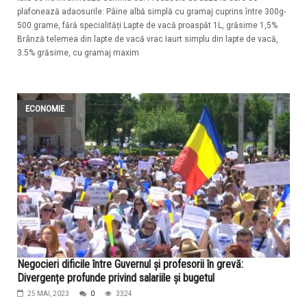
plafonează adaosurile: Pâine albă simplă cu gramaj cuprins între 300g-
500 grame, fără specialități Lapte de vacă proaspăt 1L, grăsime 1,5%
Brânză telemea din lapte de vacă vrac Iaurt simplu din lapte de vacă,
3.5% grăsime, cu gramaj maxim
ECONOMIE
Negocieri dificile între Guvernul și profesorii în grevă:
Divergențe profunde privind salariile și bugetul
25 MAI, 2023
0
3324