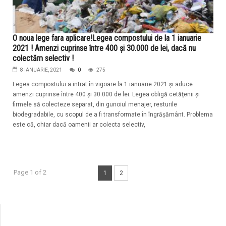
O noua lege fara aplicare!Legea compostului de la 1 ianuarie
2021 ! Amenzi cuprinse între 400 și 30.000 de lei, dacă nu
colectăm selectiv !
8 IANUARIE, 2021
0
275
Legea compostului a intrat în vigoare la 1 ianuarie 2021 și aduce
amenzi cuprinse între 400 şi 30.000 de lei. Legea obligă cetăţenii şi
firmele să colecteze separat, din gunoiul menajer, resturile
biodegradabile, cu scopul de a fi transformate în îngrăşământ. Problema
este că, chiar dacă oamenii ar colecta selectiv,
Page 1 of 2
1
2