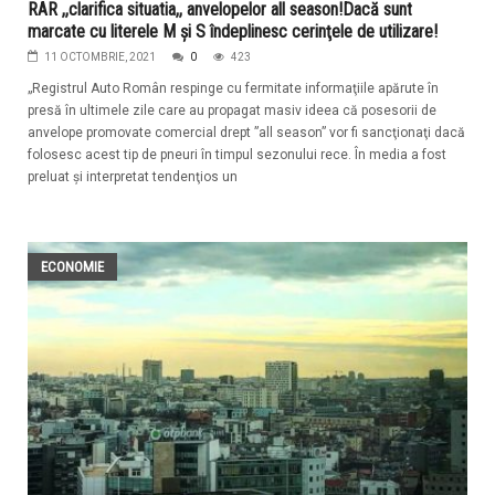
RAR ,,clarifica situatia,, anvelopelor all season!Dacă sunt
marcate cu literele M şi S îndeplinesc cerinţele de utilizare!
11 OCTOMBRIE, 2021
0
423
„Registrul Auto Român respinge cu fermitate informaţiile apărute în
presă în ultimele zile care au propagat masiv ideea că posesorii de
anvelope promovate comercial drept ”all season” vor fi sancţionaţi dacă
folosesc acest tip de pneuri în timpul sezonului rece. În media a fost
preluat şi interpretat tendenţios un
ECONOMIE