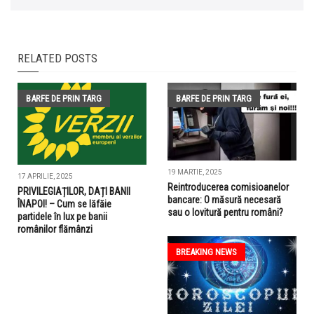
RELATED POSTS
BARFE DE PRIN TARG
BARFE DE PRIN TARG
19 MARTIE, 2025
17 APRILIE, 2025
Reintroducerea comisioanelor
PRIVILEGIAȚILOR, DAȚI BANII
bancare: O măsură necesară
ÎNAPOI! – Cum se lăfăie
sau o lovitură pentru români?
partidele în lux pe banii
românilor flămânzi
BREAKING NEWS