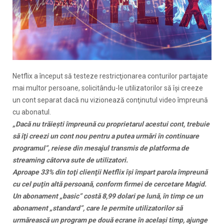
Netflix a început să testeze restricţionarea conturilor partajate
mai multor persoane, solicitându-le utilizatorilor să îşi creeze
un cont separat dacă nu vizionează conţinutul video împreună
cu abonatul.
„Dacă nu trăieşti împreună cu proprietarul acestui cont, trebuie
să îţi creezi un cont nou pentru a putea urmări în continuare
programul”, reiese din mesajul transmis de platforma de
streaming câtorva sute de utilizatori.
Aproape 33% din toţi clienţii Netflix îşi împart parola împreună
cu cel puţin altă persoană, conform firmei de cercetare Magid.
Un abonament „basic” costă 8,99 dolari pe lună, în timp ce un
abonament „standard”, care le permite utilizatorilor să
urmărească un program pe două ecrane în acelaşi timp, ajunge