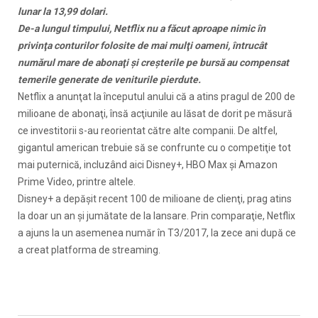
lunar la 13,99 dolari.
De-a lungul timpului, Netflix nu a făcut aproape nimic în
privinţa conturilor folosite de mai mulţi oameni, întrucât
numărul mare de abonaţi şi creşterile pe bursă au compensat
temerile generate de veniturile pierdute.
Netflix a anunţat la începutul anului că a atins pragul de 200 de
milioane de abonaţi, însă acţiunile au lăsat de dorit pe măsură
ce investitorii s-au reorientat către alte companii. De altfel,
gigantul american trebuie să se confrunte cu o competiţie tot
mai puternică, incluzând aici Disney+, HBO Max şi Amazon
Prime Video, printre altele.
Disney+ a depăşit recent 100 de milioane de clienţi, prag atins
la doar un an şi jumătate de la lansare. Prin comparaţie, Netflix
a ajuns la un asemenea număr în T3/2017, la zece ani după ce
a creat platforma de streaming.