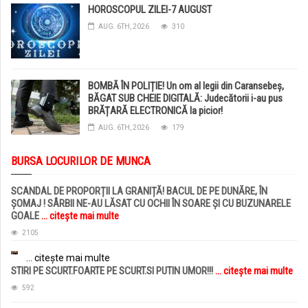
HOROSCOPUL ZILEI-7 AUGUST
AUG. 6TH, 2026
310
BOMBĂ ÎN POLIȚIE! Un om al legii din Caransebeș,
BĂGAT SUB CHEIE DIGITALĂ: Judecătorii i-au pus
BRĂȚARĂ ELECTRONICĂ la picior!
AUG. 6TH, 2026
179
BURSA LOCURILOR DE MUNCA
SCANDAL DE PROPORȚII LA GRANIȚĂ! BACUL DE PE DUNĂRE, ÎN
ȘOMAJ ! SÂRBII NE-AU LĂSAT CU OCHII ÎN SOARE ȘI CU BUZUNARELE
GOALE
... citește mai multe
2105
... citește mai multe
STIRI PE SCURT.FOARTE PE SCURT.SI PUTIN UMOR!!!
... citește mai multe
592