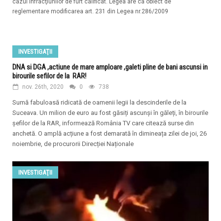
cazul infracţiunilor de furt calificat. Legea are ca obiect de
reglementare modificarea art. 231 din Legea nr.286/2009
INVESTIGAŢII
DNA si DGA ,actiune de mare amploare ,galeti pline de bani ascunsi in
birourile sefilor de la RAR!
nov. 26th, 2020
0
738
Sumă fabuloasă ridicată de oamenii legii la descinderile de la
Suceava. Un milion de euro au fost găsiți ascunși în găleți, în birourile
șefilor de la RAR, informează România TV care citează surse din
anchetă. O amplă acțiune a fost demarată în dimineața zilei de joi, 26
noiembrie, de procurorii Direcției Naționale
INVESTIGAŢII