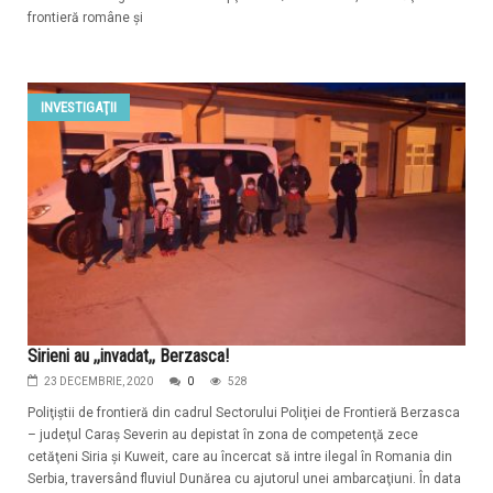
frontieră române şi
INVESTIGAŢII
Sirieni au ,,invadat,, Berzasca!
23 DECEMBRIE, 2020
0
528
Poliţiştii de frontieră din cadrul Sectorului Poliţiei de Frontieră Berzasca
– judeţul Caraş Severin au depistat în zona de competenţă zece
cetăţeni Siria şi Kuweit, care au încercat să intre ilegal în Romania din
Serbia, traversând fluviul Dunărea cu ajutorul unei ambarcaţiuni. În data