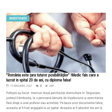
INVESTIGAŢII
”România este ţara tuturor posibilităţilor” !Medic fals care a
lucrat in spital 20 de ani, cu diploma falsa!
13 IANUARIE, 2021
0
348
Polițiștii au facut miercuri două percheziții domiciliare în Târgoviște,
județul Dâmbovița, la o persoană bănuită de înșelăciune și exercitarea
fără drept a unei profesii sau activități. Pe baza unor documente false,
aceasta ar fi fost angajată la un spital. Aceasta ar fi absolvit doi ani la