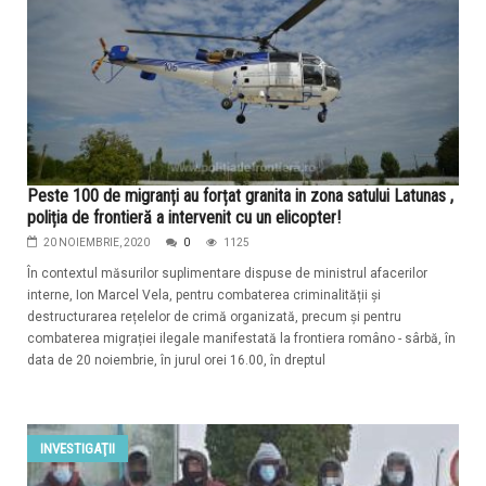
Peste 100 de migranți au forțat granita in zona satului Latunas ,
poliția de frontieră a intervenit cu un elicopter!
20 NOIEMBRIE, 2020
0
1125
În contextul măsurilor suplimentare dispuse de ministrul afacerilor
interne, Ion Marcel Vela, pentru combaterea criminalității și
destructurarea rețelelor de crimă organizată, precum și pentru
combaterea migrației ilegale manifestată la frontiera româno - sârbă, în
data de 20 noiembrie, în jurul orei 16.00, în dreptul
INVESTIGAŢII