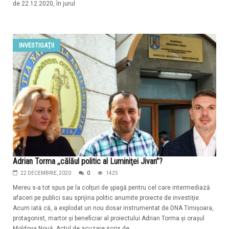
de 22.12.2020, în jurul
INVESTIGAŢII
Adrian Torma ,,călăul politic al Luminiţei Jivan”?
22 DECEMBRIE, 2020
0
1425
Mereu s-a tot spus pe la colţuri de şpagă pentru cel care intermediază
afaceri pe publici sau sprijina politic anumite proiecte de investiţie.
Acum iată că, a explodat un nou dosar instrumentat de DNA Timişoara,
protagonist, martor şi beneficiar al proiectului Adrian Torma şi oraşul
Moldova Nouă. Actul de acuzare scris de