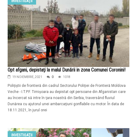
INVESTIGAŢII
Opt afgani, depistaţi la malul Dunării in zona Comunei Coronini!
19 NOIEMBRIE, 2021
0
1018
Poliţiştii de frontieră din cadrul Sectorului Poliţiei de Frontieră Moldova
Veche - I.T.P.F. Timişoara au depistat opt persoane din Afganistan care
au încercat să intre în ţara noastră din Serbia, traversând fluviul
Dunărea cu ajutorul unei ambarcaţiuni gonflabile cu motor. În data de
18.11.2021, în jurul orei
INVESTIGAŢII