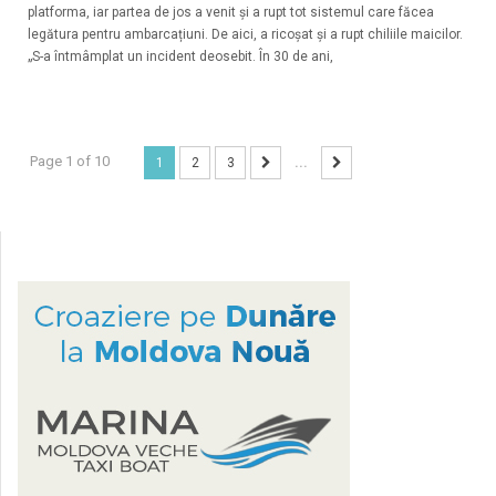
platforma, iar partea de jos a venit și a rupt tot sistemul care făcea
legătura pentru ambarcațiuni. De aici, a ricoșat și a rupt chiliile maicilor.
„S-a întmâmplat un incident deosebit. În 30 de ani,
Page 1 of 10
1
2
3
...