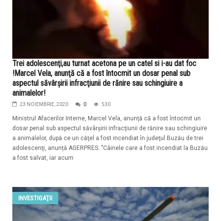
Trei adolescenţi,au turnat acetona pe un catel si i-au dat foc
!Marcel Vela, anunţă că a fost întocmit un dosar penal sub
aspectul săvârşirii infracţiunii de rănire sau schingiuire a
animalelor!
23 NOIEMBRIE, 2020
0
530
Ministrul Afacerilor Interne, Marcel Vela, anunţă că a fost întocmit un
dosar penal sub aspectul săvârşirii infracţiunii de rănire sau schingiuire
a animalelor, după ce un căţel a fost incendiat în judeţul Buzău de trei
adolescenţi, anunță AGERPRES. "Câinele care a fost incendiat la Buzău
a fost salvat, iar acum
INVESTIGAŢII