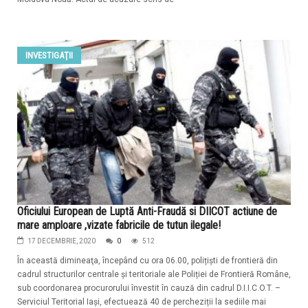
INVESTIGAŢII
Oficiului European de Luptă Anti-Fraudă si DIICOT actiune de
mare amploare ,vizate fabricile de tutun ilegale!
17 DECEMBRIE, 2020
0
512
În această dimineaţa, începând cu ora 06.00, polițiști de frontieră din
cadrul structurilor centrale și teritoriale ale Poliției de Frontieră Române,
sub coordonarea procurorului învestit în cauză din cadrul D.I.I.C.O.T. –
Serviciul Teritorial Iași, efectuează 40 de percheziții la sediile mai