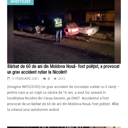
INVESTIGAŢII
Bărbat de 60 de ani din Moldova Nouă- fost polițist, a provocat
un grav accident rutier la Nicolint!
17 FEBRUARIE, 2021
0
2612
(imagine INFOCS.RO) Un grav accident de circulație soldat cu 5 răniți –
printre care și un copil cu vârsta de 16 ani, a avut loc aseară în
localitatea Nicolinț din Caraș Severin, pe DN57. Accidentul a fost
provocat de un bărbat de 60 de ani din Moldova Nouă- fost polițist. Aflat
la volanul unui autoturism având