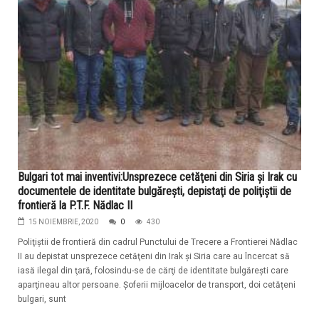
Bulgari tot mai inventivi:Unsprezece cetăţeni din Siria şi Irak cu
documentele de identitate bulgăreşti, depistaţi de poliţiştii de
frontieră la P.T.F. Nădlac II
15 NOIEMBRIE, 2020
0
430
Poliţiştii de frontieră din cadrul Punctului de Trecere a Frontierei Nădlac
II au depistat unsprezece cetăţeni din Irak şi Siria care au încercat să
iasă ilegal din ţară, folosindu-se de cărţi de identitate bulgăreşti care
aparţineau altor persoane. Şoferii mijloacelor de transport, doi cetățeni
bulgari, sunt