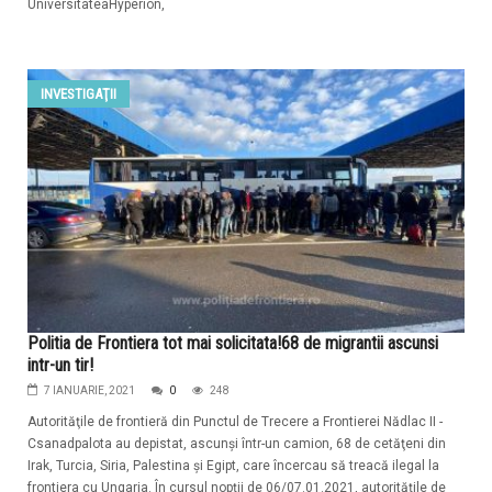
UniversitateaHyperion,
INVESTIGAŢII
Politia de Frontiera tot mai solicitata!68 de migrantii ascunsi
intr-un tir!
7 IANUARIE, 2021
0
248
Autorităţile de frontieră din Punctul de Trecere a Frontierei Nădlac II -
Csanadpalota au depistat, ascunşi într-un camion, 68 de cetăţeni din
Irak, Turcia, Siria, Palestina şi Egipt, care încercau să treacă ilegal la
frontiera cu Ungaria. În cursul nopţii de 06/07.01.2021, autorităţile de