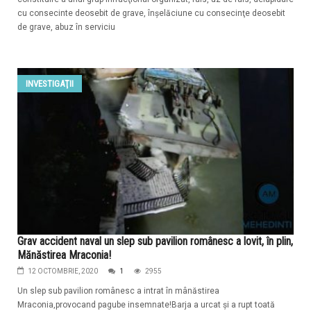
cu consecinte deosebit de grave, înşelăciune cu consecinţe deosebit
de grave, abuz în serviciu
INVESTIGAŢII
Grav accident naval un slep sub pavilion românesc a lovit, în plin,
Mănăstirea Mraconia!
12 OCTOMBRIE, 2020
1
2955
Un slep sub pavilion românesc a intrat în mânăstirea
Mraconia,provocand pagube insemnate!Barja a urcat și a rupt toată