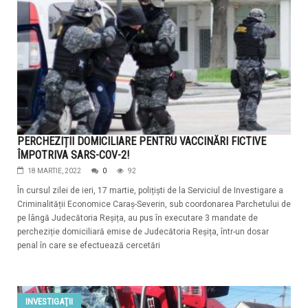
PERCHEZIȚII DOMICILIARE PENTRU VACCINĂRI FICTIVE
ÎMPOTRIVA SARS-COV-2!
18 MARTIE, 2022
0
92
În cursul zilei de ieri, 17 martie, polițiști de la Serviciul de Investigare a
Criminalității Economice Caraș-Severin, sub coordonarea Parchetului de
pe lângă Judecătoria Reșița, au pus în executare 3 mandate de
percheziție domiciliară emise de Judecătoria Reșița, într-un dosar
penal în care se efectuează cercetări
INVESTIGAŢII