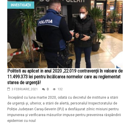
INVESTIGAŢII
Politisti au aplicat in anul 2020 ,22.019 contravenții în valoare de
11.499.373 lei pentru încălcarea normelor care au reglementat
starea de urgență!
3 FEBRUARIE, 2021
0
132
Începând cu luna martie 2020, odată cu decretul de instituire a stării
de urgență și, ulterior, a stării de alertă, personalul Inspectoratului de
Poliție Județean Caraș-Severin (IPJ) a desfășurat zilnic misiuni pentru
impunerea și verificarea măsurilor impuse pentru prevenirea răspândirii
epidemiei cu noul