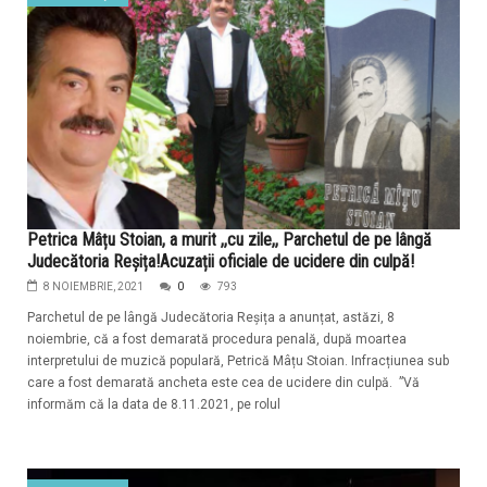
Petrica Mâțu Stoian, a murit ,,cu zile,, Parchetul de pe lângă
Judecătoria Reșița!Acuzații oficiale de ucidere din culpă!
8 NOIEMBRIE, 2021
0
793
Parchetul de pe lângă Judecătoria Reșița a anunțat, astăzi, 8
noiembrie, că a fost demarată procedura penală, după moartea
interpretului de muzică populară, Petrică Mâțu Stoian. Infracțiunea sub
care a fost demarată ancheta este cea de ucidere din culpă. ”Vă
informăm că la data de 8.11.2021, pe rolul