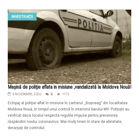
INVESTIGAŢII
Maşină de poliţie aflata in misiune ,vandalizată la Moldova Nouă!
6 NOIEMBRIE, 2020
0
1772
Echipaj al poliţiei aflat în misiune în cartierul ,,Boşneag” din localitatea
Moldova Nouă, în timpul unui control în interiorul barului M9. Polițiştii au
verificat dacă localul respectă regulile impuse pentru prevenirea
răspândirii noului coronavirus. Mai mulţi tineri în stare de ebrietate,
deranjaţi de controlul