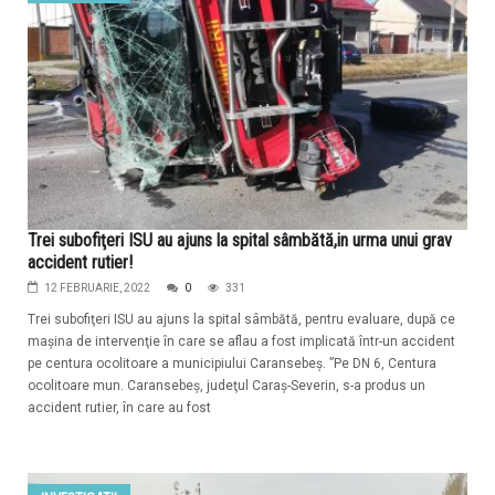
Trei subofiţeri ISU au ajuns la spital sâmbătă,in urma unui grav
accident rutier!
12 FEBRUARIE, 2022
0
331
Trei subofiţeri ISU au ajuns la spital sâmbătă, pentru evaluare, după ce
maşina de intervenţie în care se aflau a fost implicată într-un accident
pe centura ocolitoare a municipiului Caransebeş. ”​Pe DN 6, Centura
ocolitoare mun. Caransebeş, judeţul Caraş-Severin, s-a produs un
accident rutier, în care au fost