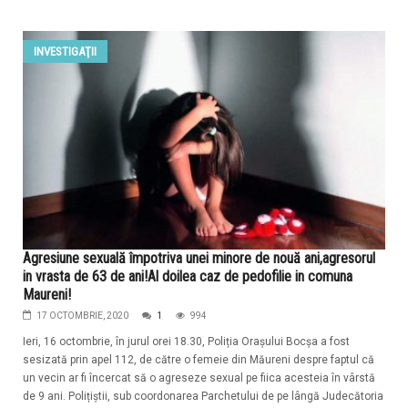
INVESTIGAŢII
Agresiune sexuală împotriva unei minore de nouă ani,agresorul
in vrasta de 63 de ani!Al doilea caz de pedofilie in comuna
Maureni!
17 OCTOMBRIE, 2020
1
994
Ieri, 16 octombrie, în jurul orei 18.30, Poliția Orașului Bocșa a fost
sesizată prin apel 112, de către o femeie din Măureni despre faptul că
un vecin ar fi încercat să o agreseze sexual pe fiica acesteia în vârstă
de 9 ani. Polițiștii, sub coordonarea Parchetului de pe lângă Judecătoria