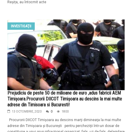
Reșița, au întocmit acte
INVESTIGAŢII
Prejudiciu de peste 50 de milioane de euro ,adus fabricii AEM
Timişoara.Procurorii DIICOT Timişoara au descins la mai multe
adrese din Timisoara si Bucuresti!
13 OCTOMBRIE, 2020
0
1800
Procurorii DIICOT Timişoara au descins marţi dimineaţa la mai multe
adrese din Timişoara şi Bucureşti pentru percheziţii într-un dosar de
constituire a unui grup infracţional organizat, fals, uz de fals, delapidare