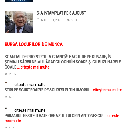
S-A INTAMPLAT PE 5 AUGUST
AUG. 5TH, 2026
210
BURSA LOCURILOR DE MUNCA
SCANDAL DE PROPORȚII LA GRANIȚĂ! BACUL DE PE DUNĂRE, ÎN
ȘOMAJ ! SÂRBII NE-AU LĂSAT CU OCHII ÎN SOARE ȘI CU BUZUNARELE
GOALE
... citește mai multe
2105
... citește mai multe
STIRI PE SCURT.FOARTE PE SCURT.SI PUTIN UMOR!!!
... citește mai multe
592
... citește mai multe
PRIMARUL RESITEI II BATE OBRAZUL LUI CRIN ANTONESCU!
... citește
mai multe
495