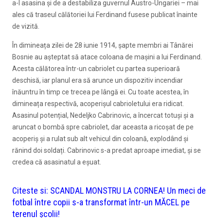
a-l asasina și de a destabiliza guvernul Austro-Ungariei – mai
ales că traseul călătoriei lui Ferdinand fusese publicat înainte
de vizită.
În dimineața zilei de 28 iunie 1914, șapte membri ai Tânărei
Bosnie au așteptat să atace coloana de mașini a lui Ferdinand.
Acesta călătorea într-un cabriolet cu partea superioară
deschisă, iar planul era să arunce un dispozitiv incendiar
înăuntru în timp ce trecea pe lângă ei. Cu toate acestea, în
dimineața respectivă, acoperișul cabrioletului era ridicat.
Asasinul potențial, Nedeljko Cabrinovic, a încercat totuși și a
aruncat o bombă spre cabriolet, dar aceasta a ricoșat de pe
acoperiș și a rulat sub alt vehicul din coloană, explodând și
rănind doi soldați. Cabrinovic s-a predat aproape imediat, și se
credea că asasinatul a eșuat.
Citeste si:
SCANDAL MONSTRU LA CORNEA! Un meci de
fotbal între copii s-a transformat într-un MĂCEL pe
terenul școlii!