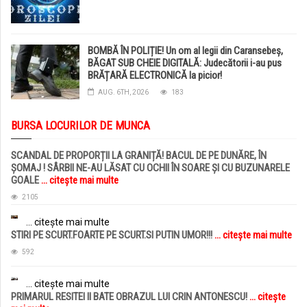
BOMBĂ ÎN POLIȚIE! Un om al legii din Caransebeș,
BĂGAT SUB CHEIE DIGITALĂ: Judecătorii i-au pus
BRĂȚARĂ ELECTRONICĂ la picior!
AUG. 6TH, 2026
183
BURSA LOCURILOR DE MUNCA
SCANDAL DE PROPORȚII LA GRANIȚĂ! BACUL DE PE DUNĂRE, ÎN
ȘOMAJ ! SÂRBII NE-AU LĂSAT CU OCHII ÎN SOARE ȘI CU BUZUNARELE
GOALE
... citește mai multe
2105
... citește mai multe
STIRI PE SCURT.FOARTE PE SCURT.SI PUTIN UMOR!!!
... citește mai multe
592
... citește mai multe
PRIMARUL RESITEI II BATE OBRAZUL LUI CRIN ANTONESCU!
... citește