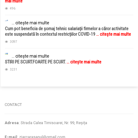
mai multe
496
... citește mai multe
Cum pot beneficia de șomaj tehnic salariații firmelor a căror activitate
este suspendată în contextul restricțiilor COVID-19
... citește mai multe
3097
... citește mai multe
STIRI PE SCURT.FOARTE PE SCURT.
... citește mai multe
3231
jucarii copii
magazin copii
CONTACT
Adresa
: Strada Calea Timisoarei, Nr. 99, Reșița
E-mail
: ziarcarasanul@gmail.com