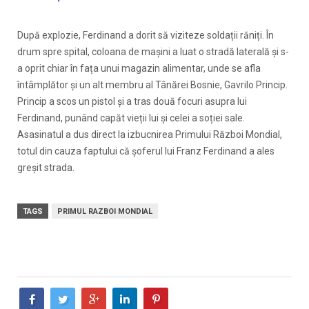
După explozie, Ferdinand a dorit să viziteze soldații răniți. În
drum spre spital, coloana de mașini a luat o stradă laterală și s-
a oprit chiar în fața unui magazin alimentar, unde se afla
întâmplător și un alt membru al Tânărei Bosnie, Gavrilo Princip.
Princip a scos un pistol și a tras două focuri asupra lui
Ferdinand, punând capăt vieții lui și celei a soției sale.
Asasinatul a dus direct la izbucnirea Primului Război Mondial,
totul din cauza faptului că șoferul lui Franz Ferdinand a ales
greșit strada.
TAGS
PRIMUL RAZBOI MONDIAL