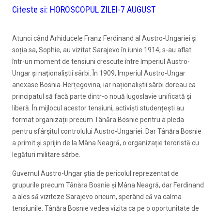
Citeste si:
HOROSCOPUL ZILEI-7 AUGUST
Atunci când Arhiducele Franz Ferdinand al Austro-Ungariei și
soția sa, Sophie, au vizitat Sarajevo în iunie 1914, s-au aflat
într-un moment de tensiuni crescute între Imperiul Austro-
Ungar și naționaliștii sârbi. În 1909, Imperiul Austro-Ungar
anexase Bosnia-Herțegovina, iar naționaliștii sârbi doreau ca
principatul să facă parte dintr-o nouă Iugoslavie unificată și
liberă. În mijlocul acestor tensiuni, activiști studențești au
format organizații precum Tânăra Bosnie pentru a pleda
pentru sfârșitul controlului Austro-Ungariei. Dar Tânăra Bosnie
a primit și sprijin de la Mâna Neagră, o organizație teroristă cu
legături militare sârbe.
Guvernul Austro-Ungar știa de pericolul reprezentat de
grupurile precum Tânăra Bosnie și Mâna Neagră, dar Ferdinand
a ales să viziteze Sarajevo oricum, sperând că va calma
tensiunile. Tânăra Bosnie vedea vizita ca pe o oportunitate de