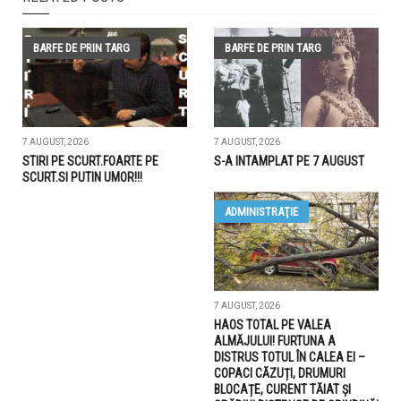
BARFE DE PRIN TARG
BARFE DE PRIN TARG
7 AUGUST, 2026
7 AUGUST, 2026
STIRI PE SCURT.FOARTE PE
S-A INTAMPLAT PE 7 AUGUST
SCURT.SI PUTIN UMOR!!!
ADMINISTRAŢIE
7 AUGUST, 2026
HAOS TOTAL PE VALEA
ALMĂJULUI! FURTUNA A
DISTRUS TOTUL ÎN CALEA EI –
COPACI CĂZUȚI, DRUMURI
BLOCAȚE, CURENT TĂIAT ȘI