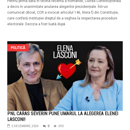
Pentru prima dată în istoria recentă a României, Curtea Constituțională
a decis în unanimitate anularea alegerilor prezidențiale. Într-un
comunicat oficial, CCR a invocat articolul 146, litera f) din Constituție,
care conferă instituției dreptul de a veghea la respectarea procedurii
electorale. Decizia a fost luată după
POLITICĂ
PNL CARAS SEVERIN PUNE UMARUL LA ALEGEREA ELENEI
LASCONI!
5 DECEMBRIE, 2024
0
290