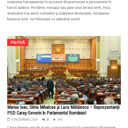
creșterea transparenței în procesul de promovare a persoanelor în
funcții publice. Pe hârtie, mesajul său pare unul de bun-simț, însă,
analizând mai atent contextul și subtextul declarației, întrebarea
firească este: cui folosește cu adevărat acest
POLITICĂ
Marius Isac, Silvia Mihalcea și Luca Mălăiescu – Reprezentanții
PSD Caraș-Severin în Parlamentul României!
9 DECEMBRIE, 2024
0
343
Caraș-Severin are de acum o voce puternică în Legislativul României,