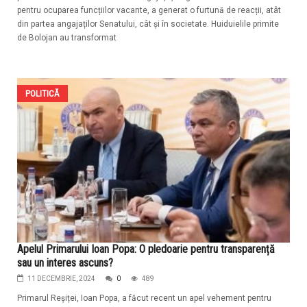
pentru ocuparea funcțiilor vacante, a generat o furtună de reacții, atât
din partea angajaților Senatului, cât și în societate. Huiduielile primite
de Bolojan au transformat
POLITICĂ
Apelul Primarului Ioan Popa: O pledoarie pentru transparență
sau un interes ascuns?
11 DECEMBRIE, 2024
0
489
Primarul Reșiței, Ioan Popa, a făcut recent un apel vehement pentru