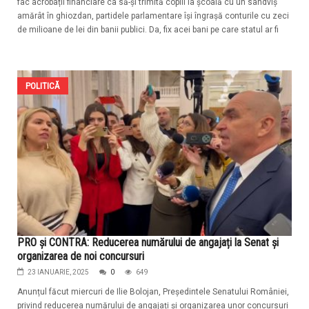
fac acrobații financiare ca să-și trimită copiii la școală cu un sandviș
amărât în ghiozdan, partidele parlamentare își îngrașă conturile cu zeci
de milioane de lei din banii publici. Da, fix acei bani pe care statul ar fi
POLITICĂ
PRO și CONTRA: Reducerea numărului de angajați la Senat și
organizarea de noi concursuri
23 IANUARIE, 2025
0
649
Anunțul făcut miercuri de Ilie Bolojan, Președintele Senatului României,
privind reducerea numărului de angajați și organizarea unor concursuri