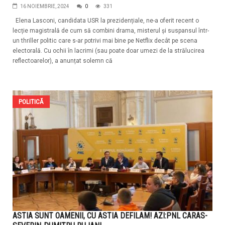
16 NOIEMBRIE, 2024
0
331
Elena Lasconi, candidata USR la prezidențiale, ne-a oferit recent o
lecție magistrală de cum să combini drama, misterul și suspansul într-
un thriller politic care s-ar potrivi mai bine pe Netflix decât pe scena
electorală. Cu ochii în lacrimi (sau poate doar umezi de la strălucirea
reflectoarelor), a anunțat solemn că
POLITICĂ
ASTIA SUNT OAMENII, CU ASTIA DEFILAM! AZI:PNL CARAS-