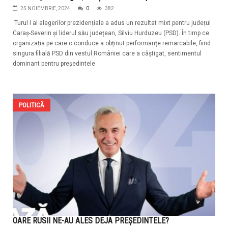
25 NOIEMBRIE, 2024
0
382
Turul I al alegerilor prezidențiale a adus un rezultat mixt pentru județul
Caraș-Severin și liderul său județean, Silviu Hurduzeu (PSD). În timp ce
organizația pe care o conduce a obținut performanțe remarcabile, fiind
singura filială PSD din vestul României care a câștigat, sentimentul
dominant pentru președintele
POLITICĂ
OARE RUSII NE-AU ALES DEJA PREȘEDINTELE?