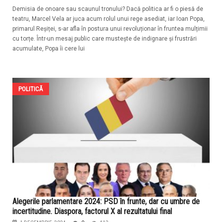
Demisia de onoare sau scaunul tronului? Dacă politica ar fi o piesă de
teatru, Marcel Vela ar juca acum rolul unui rege asediat, iar Ioan Popa,
primarul Reșiței, s-ar afla în postura unui revoluționar în fruntea mulțimii
cu torțe. Într-un mesaj public care mustește de indignare și frustrări
acumulate, Popa îi cere lui
POLITICĂ
Alegerile parlamentare 2024: PSD în frunte, dar cu umbre de
incertitudine. Diaspora, factorul X al rezultatului final