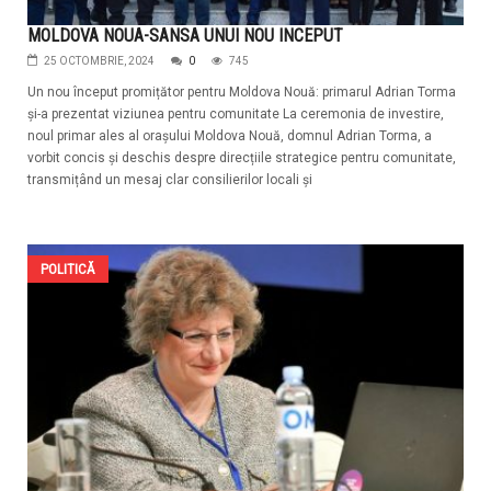
MOLDOVA NOUA-SANSA UNUI NOU INCEPUT
25 OCTOMBRIE, 2024
0
745
Un nou început promițător pentru Moldova Nouă: primarul Adrian Torma
și-a prezentat viziunea pentru comunitate La ceremonia de investire,
noul primar ales al orașului Moldova Nouă, domnul Adrian Torma, a
vorbit concis și deschis despre direcțiile strategice pentru comunitate,
transmițând un mesaj clar consilierilor locali și
POLITICĂ