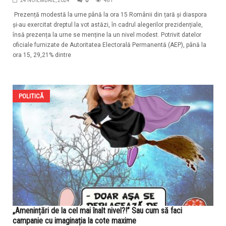
24 NOIEMBRIE, 2024
0
481
Prezență modestă la urne până la ora 15 Românii din țară și diaspora
și-au exercitat dreptul la vot astăzi, în cadrul alegerilor prezidențiale,
însă prezența la urne se menține la un nivel modest. Potrivit datelor
oficiale furnizate de Autoritatea Electorală Permanentă (AEP), până la
ora 15, 29,21% dintre
POLITICĂ
„Amenințări de la cel mai înalt nivel?!” Sau cum să faci
campanie cu imaginația la cote maxime