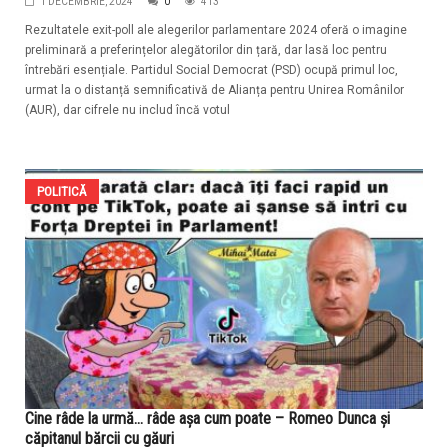
1 DECEMBRIE, 2024
0
413
Rezultatele exit-poll ale alegerilor parlamentare 2024 oferă o imagine
preliminară a preferințelor alegătorilor din țară, dar lasă loc pentru
întrebări esențiale. Partidul Social Democrat (PSD) ocupă primul loc,
urmat la o distanță semnificativă de Alianța pentru Unirea Românilor
(AUR), dar cifrele nu includ încă votul
POLITICĂ
Cine râde la urmă… râde așa cum poate – Romeo Dunca și
căpitanul bărcii cu găuri