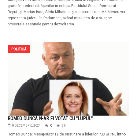
grație încrederii cărășenilor în echipa Partidului Social Democrat.
Deputații Marius Isac, Silvia Mihalcea și senatorul Luca Mălăiescu vor
reprezenta județul în Parlament, având misiunea de a susține
proiectele esențiale pentru dezvoltarea
POLITICĂ
ROMEO DUNCA N-AR FI VOTAT CU "LUPUL"
8 DECEMBRIE, 2024
0
314
Romeo Dunca: Mesaj-surpriză de susținere a liderilor PSD și PNL într-o