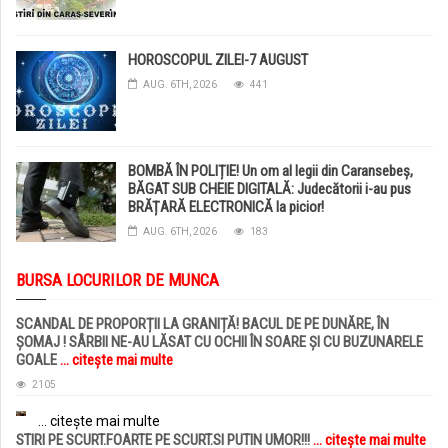
HOROSCOPUL ZILEI-7 AUGUST
AUG. 6TH, 2026
441
BOMBĂ ÎN POLIȚIE! Un om al legii din Caransebeș,
BĂGAT SUB CHEIE DIGITALĂ: Judecătorii i-au pus
BRĂȚARĂ ELECTRONICĂ la picior!
AUG. 6TH, 2026
183
BURSA LOCURILOR DE MUNCA
SCANDAL DE PROPORȚII LA GRANIȚĂ! BACUL DE PE DUNĂRE, ÎN
ȘOMAJ ! SÂRBII NE-AU LĂSAT CU OCHII ÎN SOARE ȘI CU BUZUNARELE
GOALE
... citește mai multe
2105
... citește mai multe
STIRI PE SCURT.FOARTE PE SCURT.SI PUTIN UMOR!!!
... citește mai multe