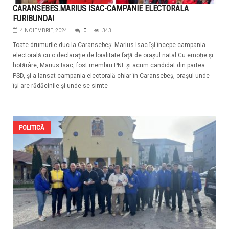
CARANSEBES.MARIUS ISAC-CAMPANIE ELECTORALA
FURIBUNDA!
4 NOIEMBRIE, 2024
0
343
Toate drumurile duc la Caransebeș: Marius Isac își începe campania
electorală cu o declarație de loialitate față de orașul natal Cu emoție și
hotărâre, Marius Isac, fost membru PNL și acum candidat din partea
PSD, și-a lansat campania electorală chiar în Caransebeș, orașul unde
își are rădăcinile și unde se simte
POLITICĂ