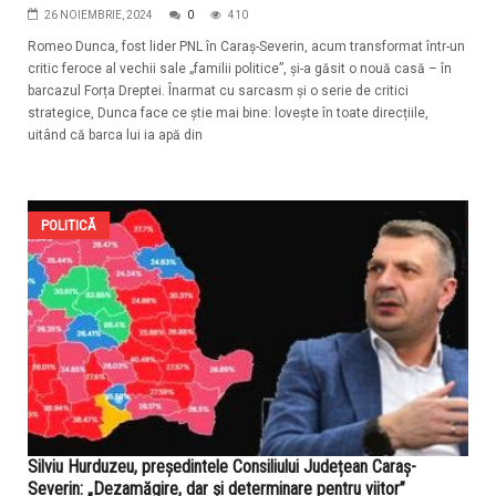
26 NOIEMBRIE, 2024
0
410
Romeo Dunca, fost lider PNL în Caraș-Severin, acum transformat într-un
critic feroce al vechii sale „familii politice”, și-a găsit o nouă casă – în
barcazul Forța Dreptei. Înarmat cu sarcasm și o serie de critici
strategice, Dunca face ce știe mai bine: lovește în toate direcțiile,
uitând că barca lui ia apă din
POLITICĂ
Silviu Hurduzeu, președintele Consiliului Județean Caraș-
Severin: „Dezamăgire, dar și determinare pentru viitor”