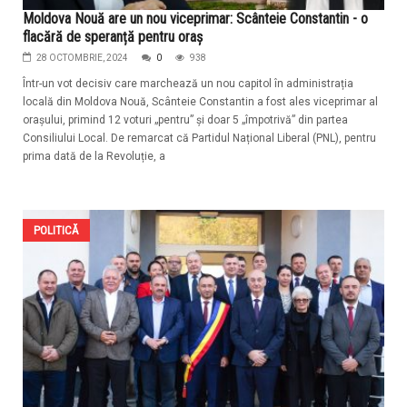
Moldova Nouă are un nou viceprimar: Scânteie Constantin - o
flacără de speranță pentru oraș
28 OCTOMBRIE, 2024
0
938
Într-un vot decisiv care marchează un nou capitol în administrația
locală din Moldova Nouă, Scânteie Constantin a fost ales viceprimar al
orașului, primind 12 voturi „pentru” și doar 5 „împotrivă” din partea
Consiliului Local. De remarcat că Partidul Național Liberal (PNL), pentru
prima dată de la Revoluție, a
POLITICĂ