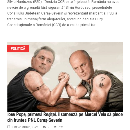
Silviu Hurduzeu (PSD): "Decizia CCR este înțeleaptă. România nu avea
nevoie de o grenadă fără siguranță" Silviu Hurduzeu, președintele
Consiliului Județean Caraș-Severin și reprezentant marcant al PSD, a
transmis un mesaj ferm alegătorilor, apreciind decizia Curții
Constituționale a României (CCR) de a valida primul tur
POLITICĂ
Ioan Popa, primarul Reșiței, îl somează pe Marcel Vela să plece
din fruntea PNL Caraș-Severin
2 DECEMBRIE, 2024
0
795