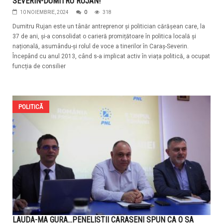
SEVERIN-DUMITRU RUJAN!
10 NOIEMBRIE, 2024
0
318
Dumitru Rujan este un tânăr antreprenor și politician cărășean care, la
37 de ani, și-a consolidat o carieră promițătoare în politica locală și
națională, asumându-și rolul de voce a tinerilor în Caraș-Severin.
Începând cu anul 2013, când s-a implicat activ în viața politică, a ocupat
funcția de consilier
POLITICĂ
LAUDA-MA GURA...PENELISTII CARASENI SPUN CA O SA