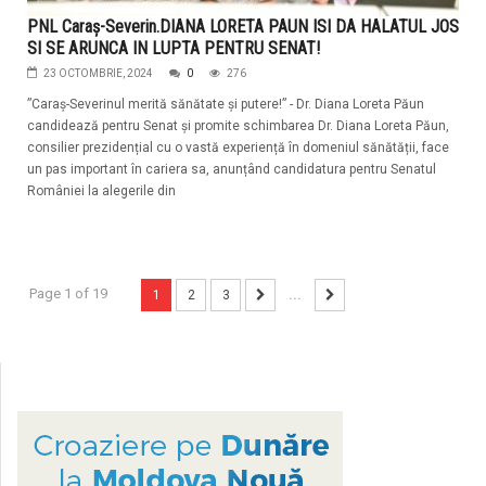
PNL Caraș-Severin.DIANA LORETA PAUN ISI DA HALATUL JOS
SI SE ARUNCA IN LUPTA PENTRU SENAT!
23 OCTOMBRIE, 2024
0
276
”Caraș-Severinul merită sănătate și putere!” - Dr. Diana Loreta Păun
candidează pentru Senat și promite schimbarea Dr. Diana Loreta Păun,
consilier prezidențial cu o vastă experiență în domeniul sănătății, face
un pas important în cariera sa, anunțând candidatura pentru Senatul
României la alegerile din
Page 1 of 19
1
2
3
...