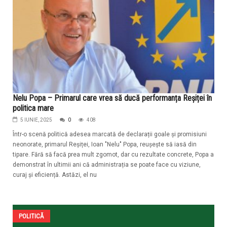
Nelu Popa – Primarul care vrea să ducă performanța Reșiței în
politica mare
5 IUNIE, 2025
0
408
Într-o scenă politică adesea marcată de declarații goale și promisiuni
neonorate, primarul Reșiței, Ioan "Nelu" Popa, reușește să iasă din
tipare. Fără să facă prea mult zgomot, dar cu rezultate concrete, Popa a
demonstrat în ultimii ani că administrația se poate face cu viziune,
curaj și eficiență. Astăzi, el nu
POLITICĂ