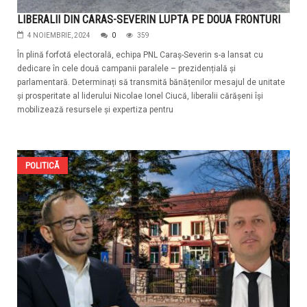
LIBERALII DIN CARAS-SEVERIN LUPTA PE DOUA FRONTURI
4 NOIEMBRIE, 2024
0
359
În plină forfotă electorală, echipa PNL Caraș-Severin s-a lansat cu
dedicare în cele două campanii paralele – prezidențială și
parlamentară. Determinați să transmită bănățenilor mesajul de unitate
și prosperitate al liderului Nicolae Ionel Ciucă, liberalii cărășeni își
mobilizează resursele și expertiza pentru
POLITICĂ