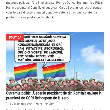
răscruce politică… fără final așteptat Romeo Dunca, fost membru PNL și
fost președinte al Consiliului Județean Caraș-Severin, cunoscut pentru
opiniile sale directe și uneori controversate, a atras din nou atenția
printr-un mesaj postat pe Facebook.
POLITICĂ
Cutremur politic: Alegerile prezidențiale din România anulate în
premieră de CCR! Reîncepem de la zero
6 DECEMBRIE, 2024
0
239