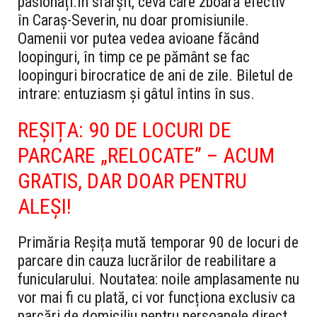
pasionați.
În sfârșit, ceva care zboară efectiv
în Caraș-Severin, nu doar promisiunile.
Oamenii vor putea vedea avioane făcând
loopinguri, în timp ce pe pământ se fac
loopinguri birocratice de ani de zile. Biletul de
intrare: entuziasm și gâtul întins în sus.
REȘIȚA: 90 DE LOCURI DE
PARCARE „RELOCATE” – ACUM
GRATIS, DAR DOAR PENTRU
ALEȘI!
Primăria Reșița mută temporar 90 de locuri de
parcare din cauza lucrărilor de reabilitare a
funicularului. Noutatea: noile amplasamente nu
vor mai fi cu plată, ci vor funcționa exclusiv ca
parcări de domiciliu pentru persoanele direct