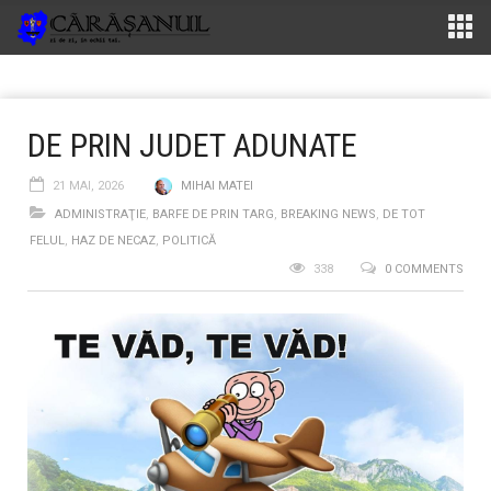
DE PRIN JUDET ADUNATE
21 MAI, 2026
MIHAI MATEI
ADMINISTRAŢIE
,
BARFE DE PRIN TARG
,
BREAKING NEWS
,
DE TOT
FELUL
,
HAZ DE NECAZ
,
POLITICĂ
338
0 COMMENTS