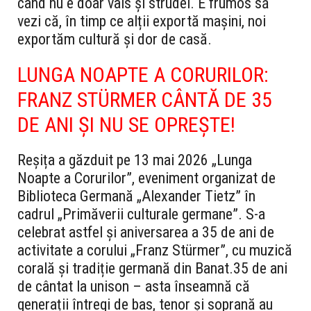
când nu e doar vals și strudel. E frumos să
vezi că, în timp ce alții exportă mașini, noi
exportăm cultură și dor de casă.
LUNGA NOAPTE A CORURILOR:
FRANZ STÜRMER CÂNTĂ DE 35
DE ANI ȘI NU SE OPREȘTE!
Reșița a găzduit pe 13 mai 2026 „Lunga
Noapte a Corurilor”, eveniment organizat de
Biblioteca Germană „Alexander Tietz” în
cadrul „Primăverii culturale germane”. S-a
celebrat astfel și aniversarea a 35 de ani de
activitate a corului „Franz Stürmer”, cu muzică
corală și tradiție germană din Banat.
35 de ani
de cântat la unison – asta înseamnă că
generații întregi de bas, tenor și soprană au