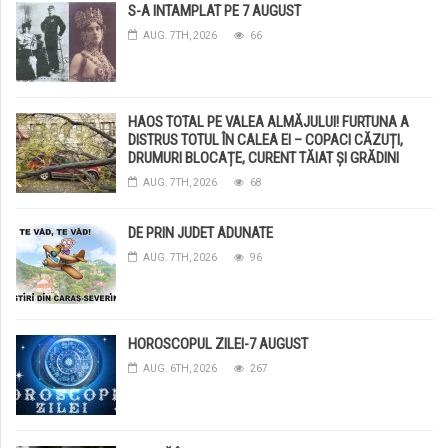
S-A INTAMPLAT PE 7 AUGUST
AUG. 7TH, 2026
66
HAOS TOTAL PE VALEA ALMĂJULUI! FURTUNA A
DISTRUS TOTUL ÎN CALEA EI – COPACI CĂZUȚI,
DRUMURI BLOCAȚE, CURENT TĂIAT ȘI GRĂDINI
DISTRUSE DE GRINDINĂ!
AUG. 7TH, 2026
68
DE PRIN JUDET ADUNATE
AUG. 7TH, 2026
96
HOROSCOPUL ZILEI-7 AUGUST
AUG. 6TH, 2026
267