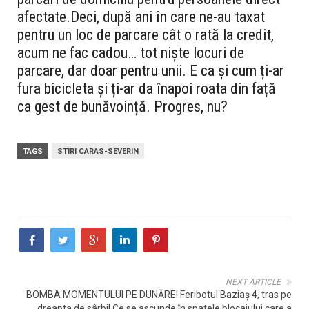
afectate.
Deci, după ani în care ne-au taxat
pentru un loc de parcare cât o rată la credit,
acum ne fac cadou… tot niște locuri de
parcare, dar doar pentru unii. E ca și cum ți-ar
fura bicicleta și ți-ar da înapoi roata din față
ca gest de bunăvoință. Progres, nu?
TAGS
STIRI CARAS-SEVERIN
NEXT ARTICLE
BOMBA MOMENTULUI PE DUNĂRE! Feribotul Baziaș 4, tras pe
dreapta de sârbi! Ce se ascunde în spatele blocajului care a