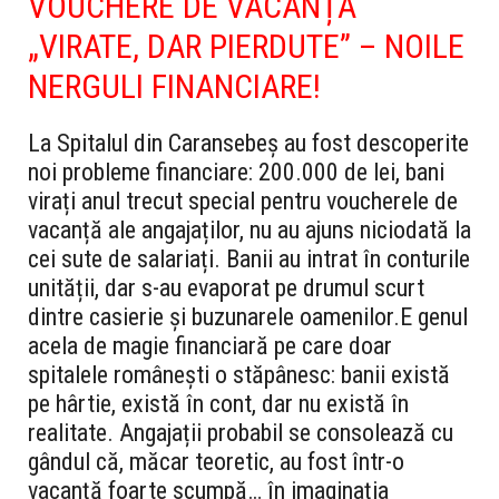
VOUCHERE DE VACANȚĂ
„VIRATE, DAR PIERDUTE” – NOILE
NERGULI FINANCIARE!
La Spitalul din Caransebeș au fost descoperite
noi probleme financiare: 200.000 de lei, bani
virați anul trecut special pentru voucherele de
vacanță ale angajaților, nu au ajuns niciodată la
cei sute de salariați. Banii au intrat în conturile
unității, dar s-au evaporat pe drumul scurt
dintre casierie și buzunarele oamenilor.
E genul
acela de magie financiară pe care doar
spitalele românești o stăpânesc: banii există
pe hârtie, există în cont, dar nu există în
realitate. Angajații probabil se consolează cu
gândul că, măcar teoretic, au fost într-o
vacanță foarte scumpă… în imaginația