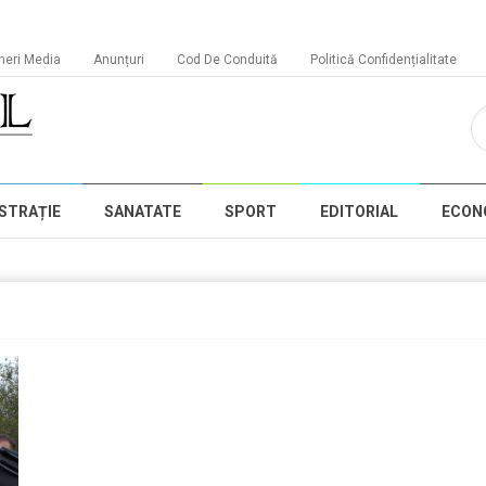
neri Media
Anunțuri
Cod De Conduită
Politică Confidențialitate
STRAȚIE
SANATATE
SPORT
EDITORIAL
ECON