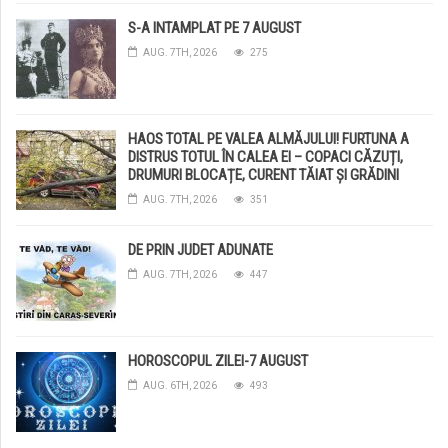
S-A INTAMPLAT PE 7 AUGUST
AUG. 7TH, 2026
275
HAOS TOTAL PE VALEA ALMĂJULUI! FURTUNA A
DISTRUS TOTUL ÎN CALEA EI – COPACI CĂZUȚI,
DRUMURI BLOCAȚE, CURENT TĂIAT ȘI GRĂDINI
DISTRUSE DE GRINDINĂ!
AUG. 7TH, 2026
351
DE PRIN JUDET ADUNATE
AUG. 7TH, 2026
447
HOROSCOPUL ZILEI-7 AUGUST
AUG. 6TH, 2026
493