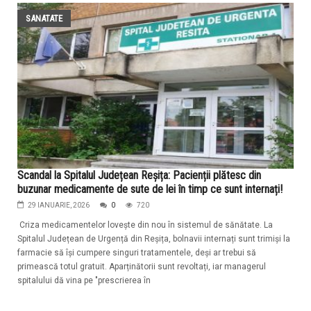
SANATATE
Scandal la Spitalul Județean Reșița: Pacienții plătesc din
buzunar medicamente de sute de lei în timp ce sunt internați!
29 IANUARIE, 2026
0
720
Criza medicamentelor lovește din nou în sistemul de sănătate. La
Spitalul Județean de Urgență din Reșița, bolnavii internați sunt trimiși la
farmacie să își cumpere singuri tratamentele, deși ar trebui să
primească totul gratuit. Aparținătorii sunt revoltați, iar managerul
spitalului dă vina pe "prescrierea în