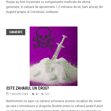
Reșița au fost înzestrate cu echipamente medicale de ultimă
generație, în valoare de aproximativ 1,2 milioane de lei, bani alocați din
bugetul propriu al Consiliului Județean
SANATATE
ESTE ZAHARUL UN DROG?
7 AUGUST, 2024
0
322
Nutritionistii ne spun ca zaharul activeaza aceiasi receptori din creier
pe care ii stimuleaza si drogurile.Studiile arata ca zaharul poate fi privit
ca un drog de care suntem dependenti. Specialistii ne recomanda ca