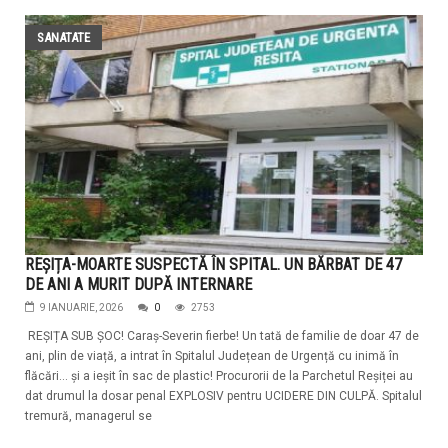
SANATATE
REȘIȚA-MOARTE SUSPECTĂ ÎN SPITAL. UN BĂRBAT DE 47
DE ANI A MURIT DUPĂ INTERNARE
9 IANUARIE, 2026
0
2753
REȘIȚA SUB ȘOC! Caraș-Severin fierbe! Un tată de familie de doar 47 de
ani, plin de viață, a intrat în Spitalul Județean de Urgență cu inimă în
flăcări... și a ieșit în sac de plastic! Procurorii de la Parchetul Reșiței au
dat drumul la dosar penal EXPLOSIV pentru UCIDERE DIN CULPĂ. Spitalul
tremură, managerul se