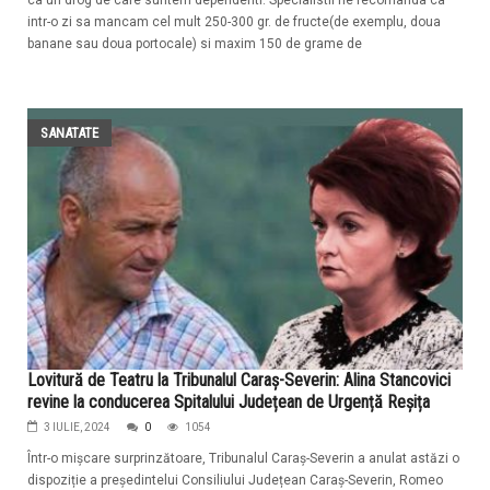
intr-o zi sa mancam cel mult 250-300 gr. de fructe(de exemplu, doua
banane sau doua portocale) si maxim 150 de grame de
SANATATE
Lovitură de Teatru la Tribunalul Caraș-Severin: Alina Stancovici
revine la conducerea Spitalului Județean de Urgență Reșița
3 IULIE, 2024
0
1054
Într-o mișcare surprinzătoare, Tribunalul Caraș-Severin a anulat astăzi o
dispoziție a președintelui Consiliului Județean Caraș-Severin, Romeo