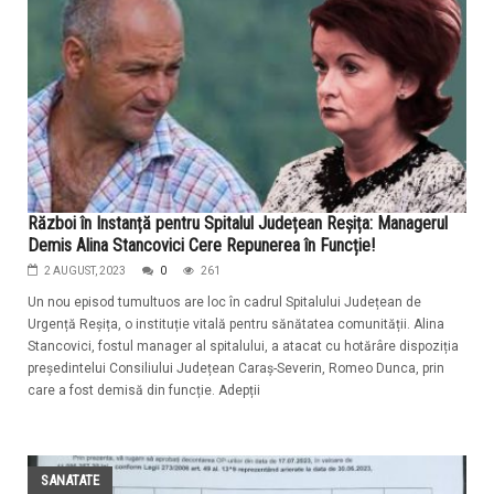
Război în Instanță pentru Spitalul Județean Reșița: Managerul
Demis Alina Stancovici Cere Repunerea în Funcție!
2 AUGUST, 2023
0
261
Un nou episod tumultuos are loc în cadrul Spitalului Județean de
Urgență Reșița, o instituție vitală pentru sănătatea comunității. Alina
Stancovici, fostul manager al spitalului, a atacat cu hotărâre dispoziția
președintelui Consiliului Județean Caraș-Severin, Romeo Dunca, prin
care a fost demisă din funcție. Adepții
SANATATE