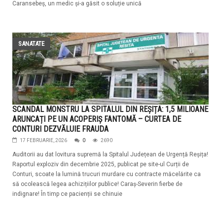
Caransebeș, un medic și-a găsit o soluție unică
SANATATE
SCANDAL MONSTRU LA SPITALUL DIN REȘIȚA: 1,5 MILIOANE
ARUNCAȚI PE UN ACOPERIȘ FANTOMĂ – CURTEA DE
CONTURI DEZVĂLUIE FRAUDA
17 FEBRUARIE, 2026
0
2690
Auditorii au dat lovitura supremă la Spitalul Județean de Urgență Reșița!
Raportul exploziv din decembrie 2025, publicat pe site-ul Curții de
Conturi, scoate la lumină trucuri murdare cu contracte măcelărite ca
să ocolească legea achizițiilor publice! Caraș-Severin fierbe de
indignare! În timp ce pacienții se chinuie