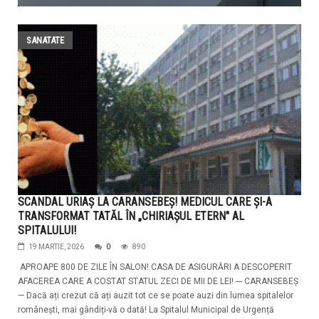
SANATATE
SCANDAL URIAȘ LA CARANSEBEȘ! MEDICUL CARE ȘI-A
TRANSFORMAT TATĂL ÎN „CHIRIAȘUL ETERN" AL
SPITALULUI!
19 MARTIE, 2026
0
890
APROAPE 800 DE ZILE ÎN SALON! CASA DE ASIGURĂRI A DESCOPERIT
AFACEREA CARE A COSTAT STATUL ZECI DE MII DE LEI! --- CARANSEBEȘ
— Dacă ați crezut că ați auzit tot ce se poate auzi din lumea spitalelor
românești, mai gândiți-vă o dată! La Spitalul Municipal de Urgență