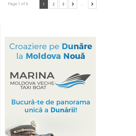
Page 1 of 6
1
2
3
...