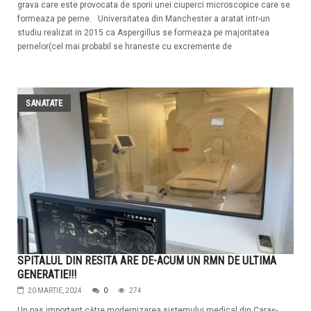
grava care este provocata de sporii unei ciuperci microscopice care se
formeaza pe perne. Universitatea din Manchester a aratat intr-un
studiu realizat in 2015 ca Aspergillus se formeaza pe majoritatea
pernelor(cel mai probabil se hraneste cu excremente de
SANATATE
SPITALUL DIN RESITA ARE DE-ACUM UN RMN DE ULTIMA
GENERATIE!!!
20 MARTIE, 2024
0
274
Un pas important către modernizarea sistemului medical din Caraș-