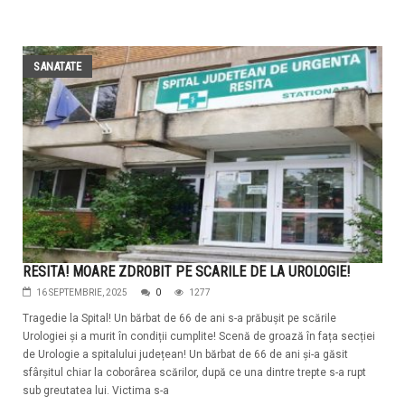
SANATATE
RESITA! MOARE ZDROBIT PE SCARILE DE LA UROLOGIE!
16 SEPTEMBRIE, 2025
0
1277
Tragedie la Spital! Un bărbat de 66 de ani s-a prăbușit pe scările
Urologiei și a murit în condiții cumplite! Scenă de groază în fața secției
de Urologie a spitalului județean! Un bărbat de 66 de ani și-a găsit
sfârșitul chiar la coborârea scărilor, după ce una dintre trepte s-a rupt
sub greutatea lui. Victima s-a