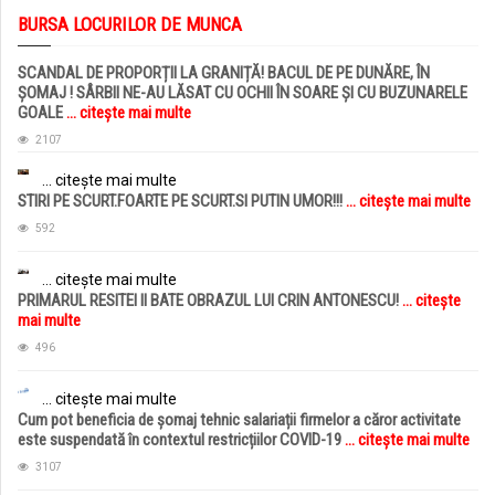
BURSA LOCURILOR DE MUNCA
SCANDAL DE PROPORȚII LA GRANIȚĂ! BACUL DE PE DUNĂRE, ÎN
ȘOMAJ ! SÂRBII NE-AU LĂSAT CU OCHII ÎN SOARE ȘI CU BUZUNARELE
GOALE
... citește mai multe
2107
... citește mai multe
STIRI PE SCURT.FOARTE PE SCURT.SI PUTIN UMOR!!!
... citește mai multe
592
... citește mai multe
PRIMARUL RESITEI II BATE OBRAZUL LUI CRIN ANTONESCU!
... citește
mai multe
496
... citește mai multe
Cum pot beneficia de șomaj tehnic salariații firmelor a căror activitate
este suspendată în contextul restricțiilor COVID-19
... citește mai multe
3107