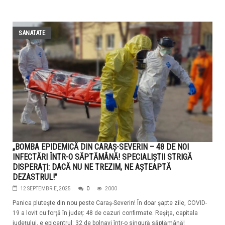
SANATATE
„BOMBA EPIDEMICĂ DIN CARAȘ-SEVERIN – 48 DE NOI
INFECTĂRI ÎNTR-O SĂPTĂMÂNĂ! SPECIALIȘTII STRIGĂ
DISPERAȚI: DACĂ NU NE TREZIM, NE AȘTEAPTĂ
DEZASTRUL!”
12 SEPTEMBRIE, 2025
0
2000
Panica plutește din nou peste Caraș-Severin! În doar șapte zile, COVID-
19 a lovit cu forță în județ: 48 de cazuri confirmate. Reșița, capitala
județului, e epicentrul: 32 de bolnavi într-o singură săptămână!