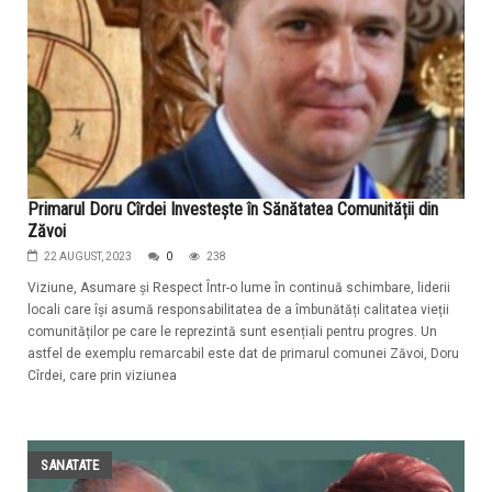
Primarul Doru Cîrdei Investește în Sănătatea Comunității din
Zăvoi
22 AUGUST, 2023
0
238
Viziune, Asumare și Respect Într-o lume în continuă schimbare, liderii
locali care își asumă responsabilitatea de a îmbunătăți calitatea vieții
comunităților pe care le reprezintă sunt esențiali pentru progres. Un
astfel de exemplu remarcabil este dat de primarul comunei Zăvoi, Doru
Cîrdei, care prin viziunea
SANATATE