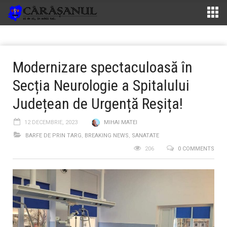
Modernizare spectaculoasă în
Secția Neurologie a Spitalului
Județean de Urgență Reșița!
12 DECEMBRIE, 2023
MIHAI MATEI
BARFE DE PRIN TARG
,
BREAKING NEWS
,
SANATATE
206
0 COMMENTS