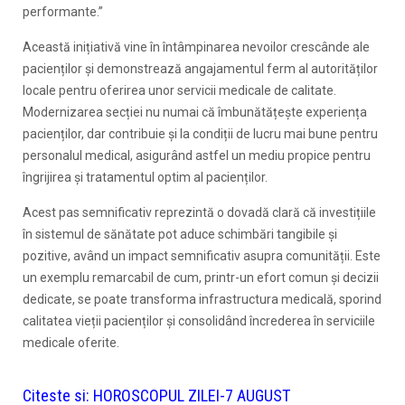
performante.”
Această inițiativă vine în întâmpinarea nevoilor crescânde ale
pacienților și demonstrează angajamentul ferm al autorităților
locale pentru oferirea unor servicii medicale de calitate.
Modernizarea secției nu numai că îmbunătățește experiența
pacienților, dar contribuie și la condiții de lucru mai bune pentru
personalul medical, asigurând astfel un mediu propice pentru
îngrijirea și tratamentul optim al pacienților.
Acest pas semnificativ reprezintă o dovadă clară că investițiile
în sistemul de sănătate pot aduce schimbări tangibile și
pozitive, având un impact semnificativ asupra comunității. Este
un exemplu remarcabil de cum, printr-un efort comun și decizii
dedicate, se poate transforma infrastructura medicală, sporind
calitatea vieții pacienților și consolidând încrederea în serviciile
medicale oferite.
Citeste si:
HOROSCOPUL ZILEI-7 AUGUST