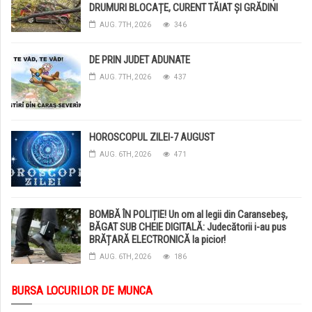
DRUMURI BLOCAȚE, CURENT TĂIAT ȘI GRĂDINI
DISTRUSE DE GRINDINĂ!
AUG. 7TH, 2026
346
DE PRIN JUDET ADUNATE
AUG. 7TH, 2026
437
HOROSCOPUL ZILEI-7 AUGUST
AUG. 6TH, 2026
471
BOMBĂ ÎN POLIȚIE! Un om al legii din Caransebeș,
BĂGAT SUB CHEIE DIGITALĂ: Judecătorii i-au pus
BRĂȚARĂ ELECTRONICĂ la picior!
AUG. 6TH, 2026
186
BURSA LOCURILOR DE MUNCA