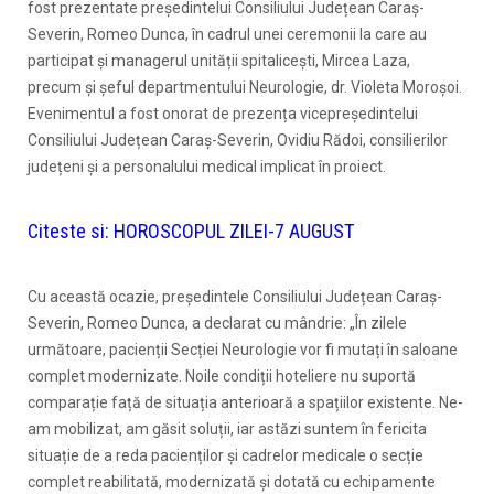
fost prezentate președintelui Consiliului Județean Caraș-
Severin, Romeo Dunca, în cadrul unei ceremonii la care au
participat și managerul unității spitalicești, Mircea Laza,
precum și șeful departmentului Neurologie, dr. Violeta Moroșoi.
Evenimentul a fost onorat de prezența vicepreședintelui
Consiliului Județean Caraș-Severin, Ovidiu Rădoi, consilierilor
județeni și a personalului medical implicat în proiect.
Citeste si:
HOROSCOPUL ZILEI-7 AUGUST
Cu această ocazie, președintele Consiliului Județean Caraș-
Severin, Romeo Dunca, a declarat cu mândrie: „În zilele
următoare, pacienții Secției Neurologie vor fi mutați în saloane
complet modernizate. Noile condiții hoteliere nu suportă
comparație față de situația anterioară a spațiilor existente. Ne-
am mobilizat, am găsit soluții, iar astăzi suntem în fericita
situație de a reda pacienților și cadrelor medicale o secție
complet reabilitată, modernizată și dotată cu echipamente