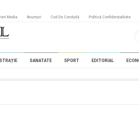
neri Media
Anunțuri
Cod De Conduită
Politică Confidențialitate
STRAȚIE
SANATATE
SPORT
EDITORIAL
ECON