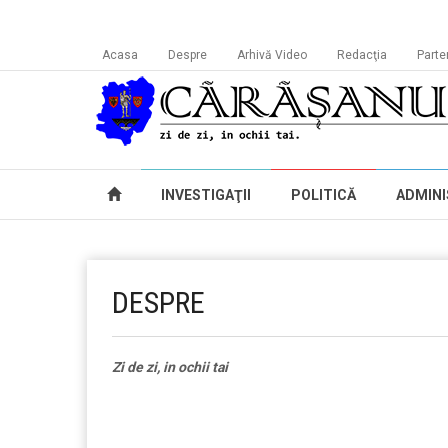
Acasa
Despre
Arhivă Video
Redacţia
Parte
INVESTIGAŢII
POLITICĂ
ADMINI
DESPRE
Zi de zi, in ochii tai
jucarii copii
carucioare bebelasi
camera copilului