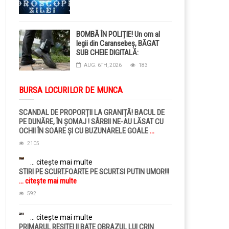
BOMBĂ ÎN POLIȚIE! Un om al
legii din Caransebeș, BĂGAT
SUB CHEIE DIGITALĂ:
Judecătorii i-au pus BRĂȚARĂ
AUG. 6TH, 2026
183
ELECTRONICĂ la picior!
BURSA LOCURILOR DE MUNCA
SCANDAL DE PROPORȚII LA GRANIȚĂ! BACUL DE
PE DUNĂRE, ÎN ȘOMAJ ! SÂRBII NE-AU LĂSAT CU
OCHII ÎN SOARE ȘI CU BUZUNARELE GOALE
...
citește mai multe
2105
... citește mai multe
STIRI PE SCURT.FOARTE PE SCURT.SI PUTIN UMOR!!!
... citește mai multe
592
... citește mai multe
PRIMARUL RESITEI II BATE OBRAZUL LUI CRIN