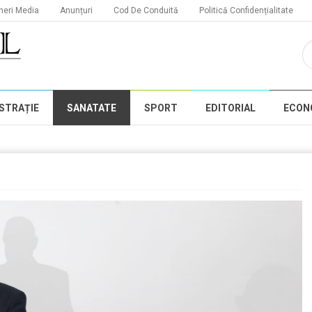
neri Media
Anunțuri
Cod De Conduită
Politică Confidențialitate
STRAȚIE
SANATATE
SPORT
EDITORIAL
ECON