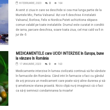
8 FEBRUARIE, 2023
0
164
A venit zi ziua in care se deschide si cea mai lunga partie de la
Muntele Mic, Partia Valsanul. Azi vor fi deschise 4 instalatii
Valsanul, Borlova, Felix si Nordica.Puteti achizitiona skipass
comun valabil pe toate instalatiile. Drumul este curatat in conditii
de iarna, parcare deschisa, soare toata ziua, cel mai cald va fi in
jur de -5
MEDICAMENTELE care UCID! INTERZISE în Europa, bune
la vânzare în România
17 IANUARIE, 2023
0
163
Medicamente interzise în lumea civilizată continuă să fie vândute
în farmaciile din România. Când intri în farmacie o faci cu gândul
de a-ţi procura un medicament care poate să-ţi aline durerea şi să-
ţi amelioreze starea proastă. Nicio clipă nu-ţi imaginezi că o faci
ca să-ţi semnezi condamnarea la moarte!