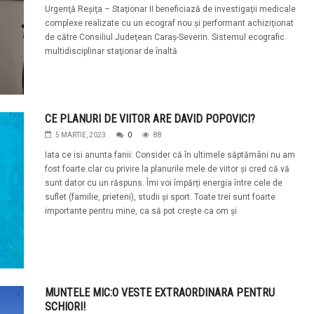
Urgenţă Reşiţa – Staţionar II beneficiază de investigaţii medicale
complexe realizate cu un ecograf nou şi performant achiziţionat
de către Consiliul Judeţean Caraş-Severin. Sistemul ecografic
multidisciplinar staţionar de înaltă
CE PLANURI DE VIITOR ARE DAVID POPOVICI?
5 MARTIE, 2023
0
88
Iata ce isi anunta fanii: Consider că în ultimele săptămâni nu am
fost foarte clar cu privire la planurile mele de viitor și cred că vă
sunt dator cu un răspuns. Îmi voi împărți energia între cele de
suflet (familie, prieteni), studii și sport. Toate trei sunt foarte
importante pentru mine, ca să pot crește ca om și
MUNTELE MIC:O VESTE EXTRAORDINARA PENTRU
SCHIORI!