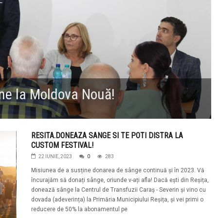
ene la Moldova Nouă!
RESITA.DONEAZA SANGE SI TE POTI DISTRA LA
CUSTOM FESTIVAL!
22 IUNIE, 2023
0
283
Misiunea de a susține donarea de sânge continuă și în 2023. Vă
încurajăm să donați sânge, oriunde v-ați afla! Dacă ești din Reșița,
donează sânge la Centrul de Transfuzii Caraș - Severin și vino cu
dovada (adeverința) la Primăria Municipiului Reșița, și vei primi o
reducere de 50% la abonamentul pe