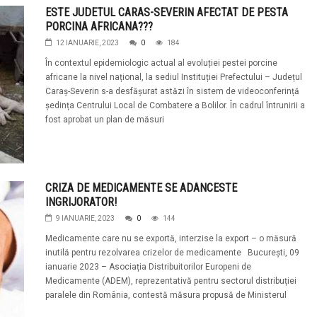
ESTE JUDETUL CARAS-SEVERIN AFECTAT DE PESTA
PORCINA AFRICANA???
12 IANUARIE, 2023
0
184
În contextul epidemiologic actual al evoluției pestei porcine
africane la nivel național, la sediul Instituției Prefectului – Județul
Caraș-Severin s-a desfășurat astăzi în sistem de videoconferință
ședința Centrului Local de Combatere a Bolilor. În cadrul întrunirii a
fost aprobat un plan de măsuri
CRIZA DE MEDICAMENTE SE ADANCESTE
INGRIJORATOR!
9 IANUARIE, 2023
0
144
Medicamente care nu se exportă, interzise la export – o măsură
inutilă pentru rezolvarea crizelor de medicamente București, 09
ianuarie 2023 – Asociația Distribuitorilor Europeni de
Medicamente (ADEM), reprezentativă pentru sectorul distribuției
paralele din România, contestă măsura propusă de Ministerul