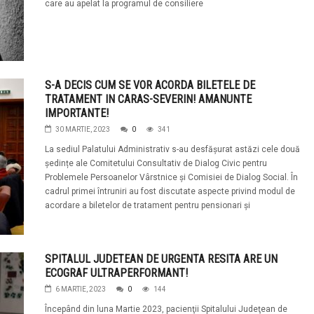
care au apelat la programul de consiliere
S-A DECIS CUM SE VOR ACORDA BILETELE DE
TRATAMENT IN CARAS-SEVERIN! AMANUNTE
IMPORTANTE!
30 MARTIE, 2023
0
341
La sediul Palatului Administrativ s-au desfășurat astăzi cele două
ședințe ale Comitetului Consultativ de Dialog Civic pentru
Problemele Persoanelor Vârstnice și Comisiei de Dialog Social. În
cadrul primei întruniri au fost discutate aspecte privind modul de
acordare a biletelor de tratament pentru pensionari și
SPITALUL JUDETEAN DE URGENTA RESITA ARE UN
ECOGRAF ULTRAPERFORMANT!
6 MARTIE, 2023
0
144
Începând din luna Martie 2023, pacienţii Spitalului Judeţean de