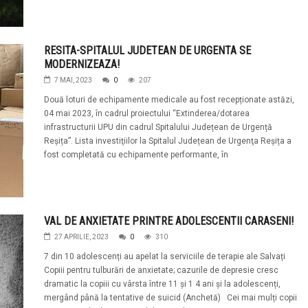
RESITA-SPITALUL JUDETEAN DE URGENTA SE
MODERNIZEAZA!
7 MAI, 2023
0
207
Două loturi de echipamente medicale au fost recepționate astăzi,
04 mai 2023, în cadrul proiectului “Extinderea/dotarea
infrastructurii UPU din cadrul Spitalului Județean de Urgență
Reșița”. Lista investiţiilor la Spitalul Județean de Urgenţa Reșița a
fost completată cu echipamente performante, în
VAL DE ANXIETATE PRINTRE ADOLESCENTII CARASENI!
27 APRILIE, 2023
0
310
7 din 10 adolescenți au apelat la serviciile de terapie ale Salvați
Copiii pentru tulburări de anxietate; cazurile de depresie cresc
dramatic la copiii cu vârsta între 11 și 1 4 ani și la adolescenți,
mergând până la tentative de suicid (Anchetă) Cei mai mulți copii