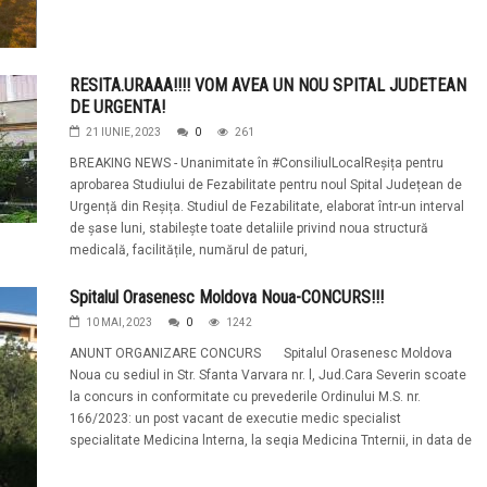
RESITA.URAAA!!!! VOM AVEA UN NOU SPITAL JUDETEAN
DE URGENTA!
21 IUNIE, 2023
0
261
BREAKING NEWS - Unanimitate în #ConsiliulLocalReșița pentru
aprobarea Studiului de Fezabilitate pentru noul Spital Județean de
Urgență din Reșița. Studiul de Fezabilitate, elaborat într-un interval
de șase luni, stabilește toate detaliile privind noua structură
medicală, facilitățile, numărul de paturi,
Spitalul Orasenesc Moldova Noua-CONCURS!!!
10 MAI, 2023
0
1242
ANUNT ORGANIZARE CONCURS Spitalul Orasenesc Moldova
Noua cu sediul in Str. Sfanta Varvara nr. l, Jud.Cara Severin scoate
la concurs in conformitate cu prevederile Ordinului M.S. nr.
166/2023: un post vacant de executie medic specialist
specialitate Medicina lnterna, la seqia Medicina Tnternii, in data de