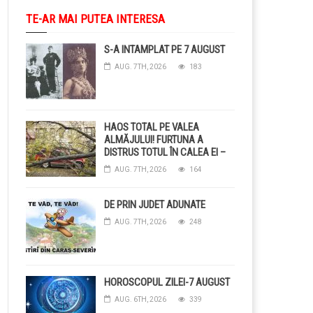
TE-AR MAI PUTEA INTERESA
S-A INTAMPLAT PE 7 AUGUST
AUG. 7TH, 2026
183
HAOS TOTAL PE VALEA
ALMĂJULUI! FURTUNA A
DISTRUS TOTUL ÎN CALEA EI –
COPACI CĂZUȚI, DRUMURI
AUG. 7TH, 2026
164
BLOCAȚE, CURENT TĂIAT ȘI
GRĂDINI DISTRUSE DE
GRINDINĂ!
DE PRIN JUDET ADUNATE
AUG. 7TH, 2026
248
HOROSCOPUL ZILEI-7 AUGUST
AUG. 6TH, 2026
339