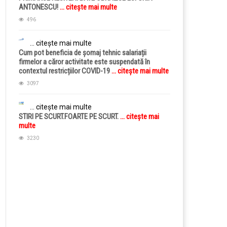
ANTONESCU!
... citește mai multe
496
... citește mai multe
Cum pot beneficia de șomaj tehnic salariații
firmelor a căror activitate este suspendată în
contextul restricțiilor COVID-19
... citește mai multe
3097
... citește mai multe
STIRI PE SCURT.FOARTE PE SCURT.
... citește mai
multe
3230