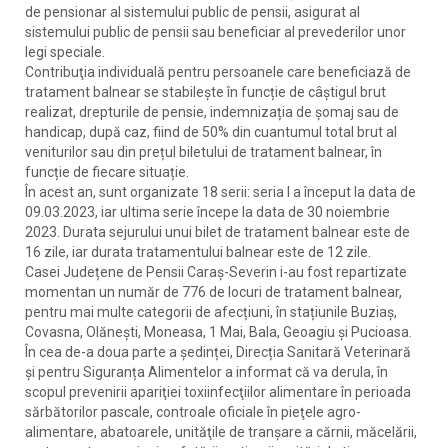
de pensionar al sistemului public de pensii, asigurat al
sistemului public de pensii sau beneficiar al prevederilor unor
legi speciale.
Contribuţia individuală pentru persoanele care beneficiază de
tratament balnear se stabilește în funcție de câștigul brut
realizat, drepturile de pensie, indemnizația de șomaj sau de
handicap, după caz, fiind de 50% din cuantumul total brut al
veniturilor sau din prețul biletului de tratament balnear, în
funcție de fiecare situație.
În acest an, sunt organizate 18 serii: seria I a început la data de
09.03.2023, iar ultima serie începe la data de 30 noiembrie
2023. Durata sejurului unui bilet de tratament balnear este de
16 zile, iar durata tratamentului balnear este de 12 zile.
Casei Județene de Pensii Caraș-Severin i-au fost repartizate
momentan un număr de 776 de locuri de tratament balnear,
pentru mai multe categorii de afecțiuni, în stațiunile Buziaș,
Covasna, Olănești, Moneasa, 1 Mai, Bala, Geoagiu și Pucioasa.
În cea de-a doua parte a ședinței, Direcția Sanitară Veterinară
și pentru Siguranța Alimentelor a informat că va derula, în
scopul prevenirii apariţiei toxiinfecţiilor alimentare în perioada
sărbătorilor pascale, controale oficiale în pieţele agro-
alimentare, abatoarele, unităţile de tranşare a cărnii, măcelării,