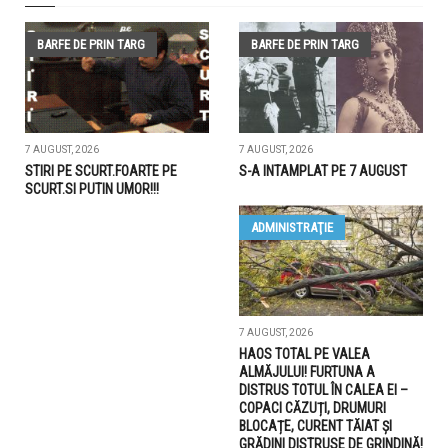
BARFE DE PRIN TARG
BARFE DE PRIN TARG
7 AUGUST, 2026
7 AUGUST, 2026
STIRI PE SCURT.FOARTE PE
S-A INTAMPLAT PE 7 AUGUST
SCURT.SI PUTIN UMOR!!!
ADMINISTRAŢIE
7 AUGUST, 2026
HAOS TOTAL PE VALEA
ALMĂJULUI! FURTUNA A
DISTRUS TOTUL ÎN CALEA EI –
COPACI CĂZUȚI, DRUMURI
BLOCAȚE, CURENT TĂIAT ȘI
GRĂDINI DISTRUSE DE GRINDINĂ!