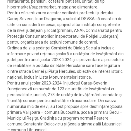
restaurante, pensiuni, cofetării, patiserii, unități de tip
hipermarket/supermarket, magazine alimentare.
Pentru eficientizarea acestor verificări, prefectul județului
Caraș-Severin, Ioan Dragomir, a solicitat DSVSA să ceară ori de
câte ori consideră necesar, sprijinul altor instituții competente
de la nivel judeţean și local (primării, ANAF, Comisariatul pentru
Protecția Consumatorilor, Inspectoratul de Poliției Județean)
pentru organizarea de acţiuni comune de control.
Ordinea de zi a ședinței Comisiei de Dialog Social a inclus o
informare privind rețeaua școlară a unităților de învățământ din
județ pentru anul școlar 2023-2024 și o prezentare a proiectului
de reabilitare a podului din Băile Herculane care face legătura
dintre strada Cernei și Piața Hercules, obiectiv de interes istoric
național, inclus în Lista Monumentelor Istorice.
Pentru anul școlar 2023-2024, în județul Caraș-Severin
funcționează un număr de 123 de unități de învățământ cu
personalitate juridică, 273 de unități de învățământ arondate și
9 unități conexe pentru activități extracurriculare. Din cauza
numărului mic de elevi, au fost propuse spre desființare Școala
primară Vălișoara – comuna Bucoșnița, Școala primară Secu –
Municipiul Reșița, Grădiniţa cu program normal Peştere –
comuna Constantin Daicoviciu și Școala gimnazială Lăpușnicel
– comuna Lăpușnicel.