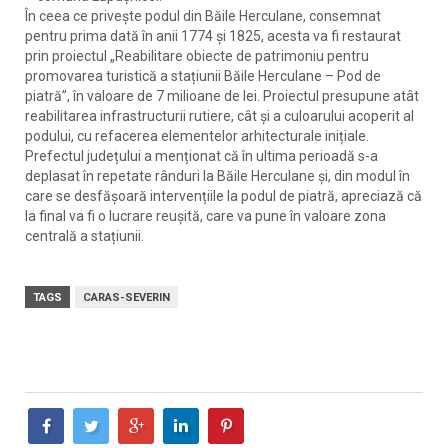
În ceea ce privește podul din Băile Herculane, consemnat
pentru prima dată în anii 1774 și 1825, acesta va fi restaurat
prin proiectul „Reabilitare obiecte de patrimoniu pentru
promovarea turistică a stațiunii Băile Herculane – Pod de
piatră”, în valoare de 7 milioane de lei. Proiectul presupune atât
reabilitarea infrastructurii rutiere, cât și a culoarului acoperit al
podului, cu refacerea elementelor arhitecturale inițiale.
Prefectul județului a menționat că în ultima perioadă s-a
deplasat în repetate rânduri la Băile Herculane și, din modul în
care se desfășoară intervențiile la podul de piatră, apreciază că
la final va fi o lucrare reușită, care va pune în valoare zona
centrală a stațiunii.
TAGS
CARAS-SEVERIN