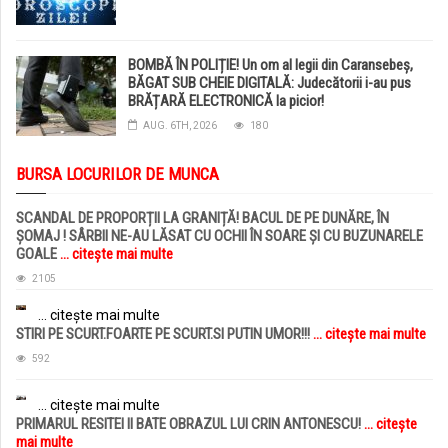
BOMBĂ ÎN POLIȚIE! Un om al legii din Caransebeș,
BĂGAT SUB CHEIE DIGITALĂ: Judecătorii i-au pus
BRĂȚARĂ ELECTRONICĂ la picior!
AUG. 6TH, 2026
180
BURSA LOCURILOR DE MUNCA
SCANDAL DE PROPORȚII LA GRANIȚĂ! BACUL DE PE DUNĂRE, ÎN
ȘOMAJ ! SÂRBII NE-AU LĂSAT CU OCHII ÎN SOARE ȘI CU BUZUNARELE
GOALE
... citește mai multe
2105
... citește mai multe
STIRI PE SCURT.FOARTE PE SCURT.SI PUTIN UMOR!!!
... citește mai multe
592
... citește mai multe
PRIMARUL RESITEI II BATE OBRAZUL LUI CRIN ANTONESCU!
... citește
mai multe