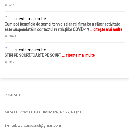
496
... citește mai multe
Cum pot beneficia de șomaj tehnic salariații firmelor a căror activitate
este suspendată în contextul restricțiilor COVID-19
... citește mai multe
3091
... citește mai multe
STIRI PE SCURT.FOARTE PE SCURT.
... citește mai multe
3225
jucarii copii
magazin copii
CONTACT
Adresa
: Strada Calea Timisoarei, Nr. 99, Reșița
E-mail
: ziarcarasanul@gmail.com