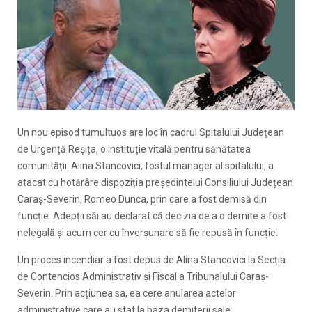
Un nou episod tumultuos are loc în cadrul Spitalului Județean
de Urgență Reșița, o instituție vitală pentru sănătatea
comunității. Alina Stancovici, fostul manager al spitalului, a
atacat cu hotărâre dispoziția președintelui Consiliului Județean
Caraș-Severin, Romeo Dunca, prin care a fost demisă din
funcție. Adepții săi au declarat că decizia de a o demite a fost
nelegală și acum cer cu înverșunare să fie repusă în funcție.
Un proces incendiar a fost depus de Alina Stancovici la Secția
de Contencios Administrativ și Fiscal a Tribunalului Caraș-
Severin. Prin acțiunea sa, ea cere anularea actelor
administrative care au stat la baza demiterii sale,