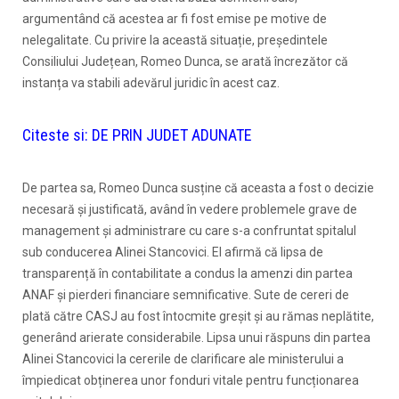
argumentând că acestea ar fi fost emise pe motive de
nelegalitate. Cu privire la această situație, președintele
Consiliului Județean, Romeo Dunca, se arată încrezător că
instanța va stabili adevărul juridic în acest caz.
Citeste si:
DE PRIN JUDET ADUNATE
De partea sa, Romeo Dunca susține că aceasta a fost o decizie
necesară și justificată, având în vedere problemele grave de
management și administrare cu care s-a confruntat spitalul
sub conducerea Alinei Stancovici. El afirmă că lipsa de
transparență în contabilitate a condus la amenzi din partea
ANAF și pierderi financiare semnificative. Sute de cereri de
plată către CASJ au fost întocmite greșit și au rămas neplătite,
generând arierate considerabile. Lipsa unui răspuns din partea
Alinei Stancovici la cererile de clarificare ale ministerului a
împiedicat obținerea unor fonduri vitale pentru funcționarea