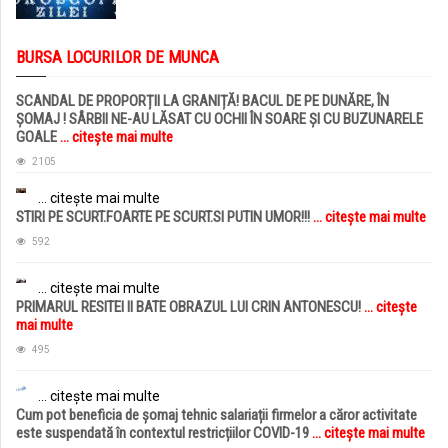
BURSA LOCURILOR DE MUNCA
SCANDAL DE PROPORȚII LA GRANIȚĂ! BACUL DE PE DUNĂRE, ÎN
ȘOMAJ ! SÂRBII NE-AU LĂSAT CU OCHII ÎN SOARE ȘI CU BUZUNARELE
GOALE
... citește mai multe
2105
... citește mai multe
STIRI PE SCURT.FOARTE PE SCURT.SI PUTIN UMOR!!!
... citește mai multe
592
... citește mai multe
PRIMARUL RESITEI II BATE OBRAZUL LUI CRIN ANTONESCU!
... citește
mai multe
495
... citește mai multe
Cum pot beneficia de șomaj tehnic salariații firmelor a căror activitate
este suspendată în contextul restricțiilor COVID-19
... citește mai multe