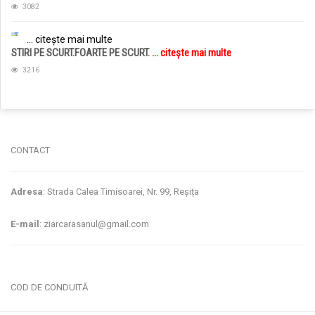
3082
... citește mai multe
STIRI PE SCURT.FOARTE PE SCURT.
... citește mai multe
3216
jucarii copii
magazin copii
CONTACT
Adresa
: Strada Calea Timisoarei, Nr. 99, Reșița
E-mail
: ziarcarasanul@gmail.com
COD DE CONDUITĂ