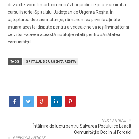
dezvolte, vom fi martorii unui război juridic ce poate schimba
cursul istoriei Spitalului Județean de Urgență Reșița. În
așteptarea deciziei instanței, rămânem cu privirile ațintite
asupra acestei dispute pentru a vedea cine va ieși învingător și
ce viitor va avea această instituție vitală pentru sănătatea
comunității!
TAGS
SPITALUL DE URGENTA RESITA
NEXT ARTICLE
Întâlnire de lucru pentru Salvarea Podului ce Leagă
Comunitățile Doclin și Forotic!
PREVIOUS ARTICLE