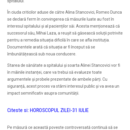
spitalului.
În ciuda criticilor aduse de către Alina Stancovici, Romeo Dunca
se declară ferm în convingerea că măsurile luate au fost în
interesul spitalului și al pacienților săi. Acesta menționează că
succesorul său, Mihai Laza, a reușit să găsească soluții potrivite
pentru a remedia situația dificilă în care se afla instituția.
Documentele arată că situația ar fi început să se
îmbunătățească sub noua conducere.
Starea de sănătate a spitalului și soarta Alinei Stancovici vor fi
în mâinile instanței, care va trebui să evalueze toate
argumentele și probele prezentate de ambele părți. Cu
siguranță, acest proces va stârni interesul public și va avea un
impact semnificativ asupra comunității.
Citeste si:
HOROSCOPUL ZILEI-31 IULIE
Pe măsură ce această poveste controversată continuă să se