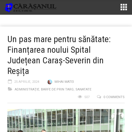
Un pas mare pentru sănătate:
Finanțarea noului Spital
Județean Caraș-Severin din
Reșița
25 APRILIE, 2024
MIHAI MATEI
ADMINISTRAŢIE
,
BARFE DE PRIN TARG
,
SANATATE
507
0 COMMENTS