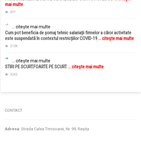
mai multe
497
... citește mai multe
Cum pot beneficia de șomaj tehnic salariații firmelor a căror activitate
este suspendată în contextul restricțiilor COVID-19
... citește mai multe
3109
... citește mai multe
STIRI PE SCURT.FOARTE PE SCURT.
... citește mai multe
3242
jucarii copii
magazin copii
CONTACT
Adresa
: Strada Calea Timisoarei, Nr. 99, Reșița