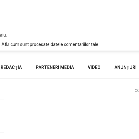
riu.
.
Află cum sunt procesate datele comentariilor tale
.
REDACŢIA
PARTENERI MEDIA
VIDEO
ANUNȚURI
C