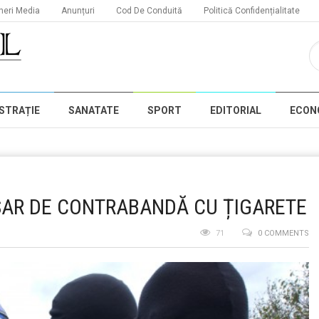
neri Media
Anunțuri
Cod De Conduită
Politică Confidențialitate
STRAȚIE
SANATATE
SPORT
EDITORIAL
ECON
OSAR DE CONTRABANDĂ CU ȚIGARETE
71
0 COMMENTS