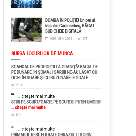
BOMBĂ ÎN POLIȚIE! Un om al
legii din Caransebeș, BĂGAT
SUB CHEIE DIGITALĂ:
Judecătorii i-au pus BRĂȚARĂ
AUG. 6TH, 2026
179
ELECTRONICĂ la picior!
BURSA LOCURILOR DE MUNCA
SCANDAL DE PROPORȚII LA GRANIȚĂ! BACUL DE
PE DUNĂRE, ÎN ȘOMAJ ! SÂRBII NE-AU LĂSAT CU
OCHII ÎN SOARE ȘI CU BUZUNARELE GOALE
...
citește mai multe
2105
... citește mai multe
STIRI PE SCURT.FOARTE PE SCURT.SI PUTIN UMOR!!!
... citește mai multe
592
... citește mai multe
PRIMARUL RESITEI II BATE OBRAZUL LUI CRIN