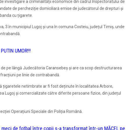
 de investigare a criminalității economice din cadrul Inspectoratului de
ndate de percheziție domiciliară emise de judecătorul de drepturi și
abanda cu țigarete.
ava, 3 în municipiul Lugoj și una în comuna Costeiu, județul Timiș, unde
contrabandă.
 PUTIN UMOR!!!
de pe lângă Judecătoria Caransebeș și are ca scop destructurarea
nfracțiuni pe linie de contrabandă.
 țigaretele netimbrate ar fi fost deținute în localitatea Arbore,
tea Lugoj și comercializate către diferite persoane fizice, din județul
recției Operațiuni Speciale din Poliția Română.
i de fotbal între copii s-a transformat într-un MĂCEL pe