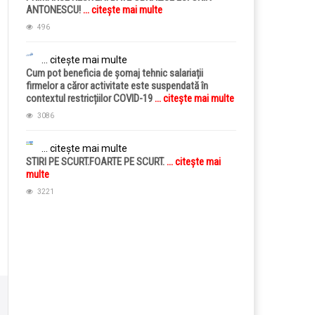
ANTONESCU!
... citește mai multe
496
... citește mai multe
Cum pot beneficia de șomaj tehnic salariații
firmelor a căror activitate este suspendată în
contextul restricțiilor COVID-19
... citește mai multe
3086
... citește mai multe
STIRI PE SCURT.FOARTE PE SCURT.
... citește mai
multe
3221