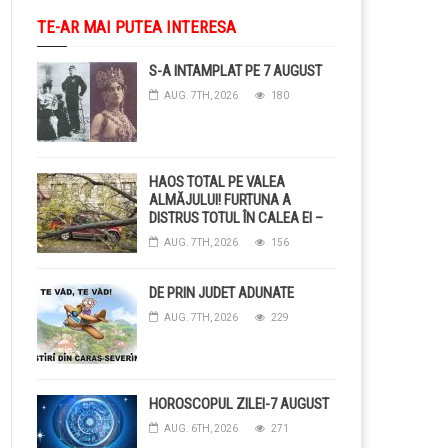
TE-AR MAI PUTEA INTERESA
S-A INTAMPLAT PE 7 AUGUST
AUG. 7TH, 2026
180
HAOS TOTAL PE VALEA
ALMĂJULUI! FURTUNA A
DISTRUS TOTUL ÎN CALEA EI –
COPACI CĂZUȚI, DRUMURI
AUG. 7TH, 2026
156
BLOCAȚE, CURENT TĂIAT ȘI
GRĂDINI DISTRUSE DE
GRINDINĂ!
DE PRIN JUDET ADUNATE
AUG. 7TH, 2026
229
HOROSCOPUL ZILEI-7 AUGUST
AUG. 6TH, 2026
271