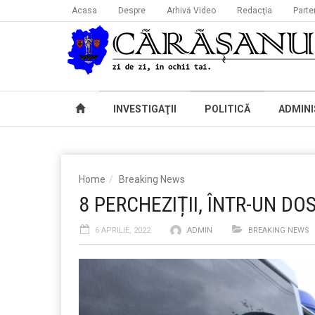
Acasa
Despre
Arhivă Video
Redacţia
Parte
INVESTIGAŢII
POLITICĂ
ADMINI
Home
Breaking News
8 PERCHEZIȚII, ÎNTR-UN D
6 APRILIE, 2022
ADMIN
BREAKING NEWS