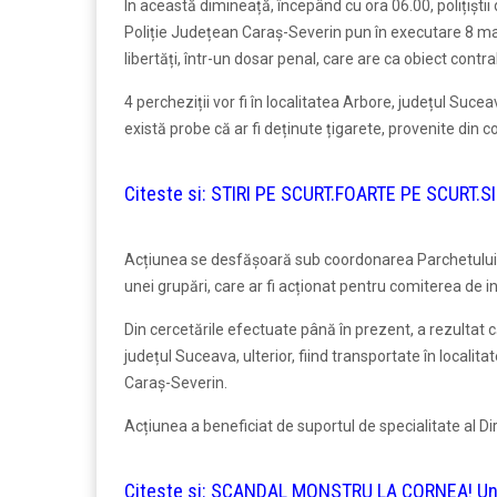
În această dimineață, începând cu ora 06.00, polițiștii
Poliție Județean Caraș-Severin pun în executare 8 ma
libertăți, într-un dosar penal, care are ca obiect contr
4 percheziții vor fi în localitatea Arbore, județul Suce
există probe că ar fi deținute țigarete, provenite din 
Citeste si:
STIRI PE SCURT.FOARTE PE SCURT.SI
Acțiunea se desfășoară sub coordonarea Parchetului 
unei grupări, care ar fi acționat pentru comiterea de i
Din cercetările efectuate până în prezent, a rezultat că
județul Suceava, ulterior, fiind transportate în localita
Caraș-Severin.
Acțiunea a beneficiat de suportul de specialitate al Di
Citeste si:
SCANDAL MONSTRU LA CORNEA! Un mec