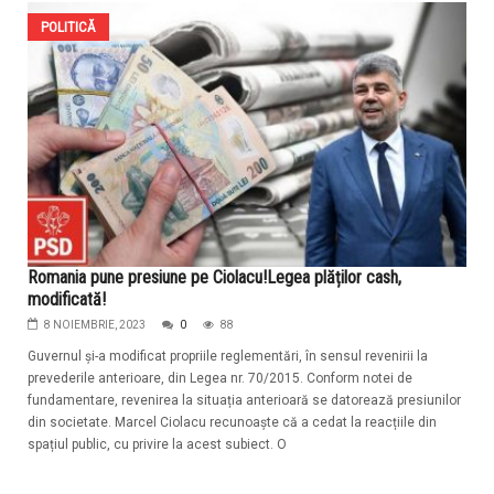
POLITICĂ
Romania pune presiune pe Ciolacu!Legea plăților cash,
modificată!
8 NOIEMBRIE, 2023
0
88
Guvernul și-a modificat propriile reglementări, în sensul revenirii la
prevederile anterioare, din Legea nr. 70/2015. Conform notei de
fundamentare, revenirea la situația anterioară se datorează presiunilor
din societate. Marcel Ciolacu recunoaște că a cedat la reacțiile din
spațiul public, cu privire la acest subiect. O