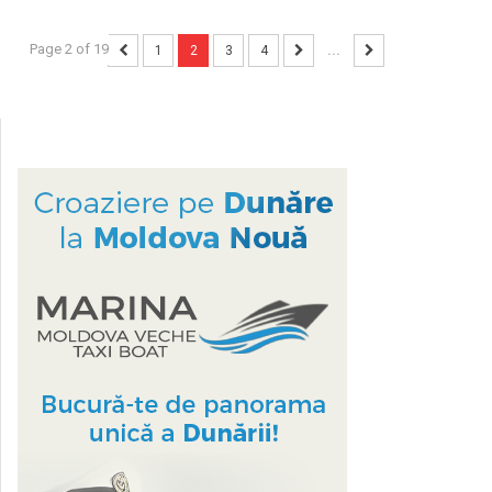
Page 2 of 19
1
2
3
4
...