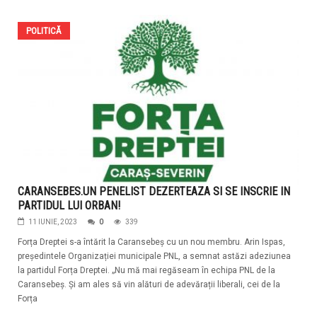
POLITICĂ
CARANSEBES.UN PENELIST DEZERTEAZA SI SE INSCRIE IN
PARTIDUL LUI ORBAN!
11 IUNIE, 2023
0
339
Forța Dreptei s-a întărit la Caransebeș cu un nou membru. Arin Ispas,
președintele Organizației municipale PNL, a semnat astăzi adeziunea
la partidul Forța Dreptei. „Nu mă mai regăseam în echipa PNL de la
Caransebeș. Și am ales să vin alături de adevărații liberali, cei de la
Forța