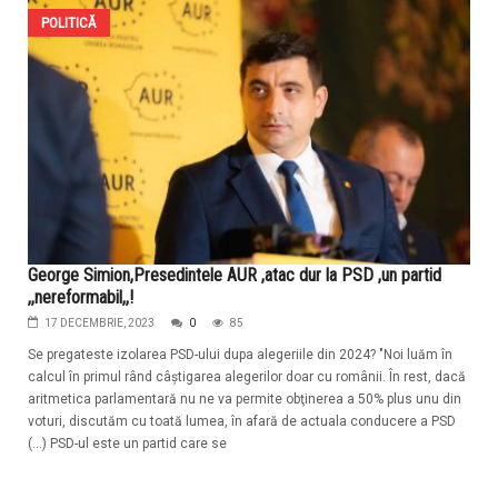
POLITICĂ
George Simion,Presedintele AUR ,atac dur la PSD ,un partid
,,nereformabil,,!
17 DECEMBRIE, 2023
0
85
Se pregateste izolarea PSD-ului dupa alegeriile din 2024? "Noi luăm în
calcul în primul rând câştigarea alegerilor doar cu românii. În rest, dacă
aritmetica parlamentară nu ne va permite obţinerea a 50% plus unu din
voturi, discutăm cu toată lumea, în afară de actuala conducere a PSD
(...) PSD-ul este un partid care se