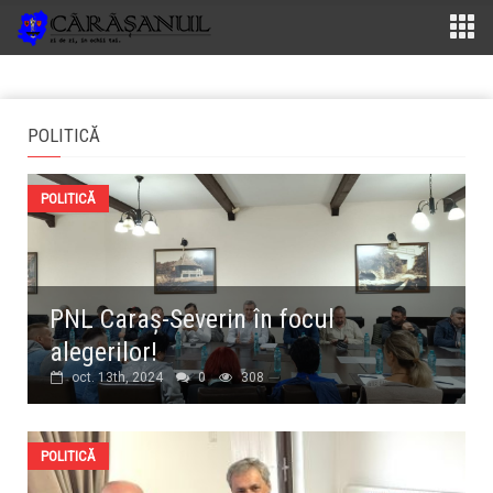
POLITICĂ
POLITICĂ
PNL Caraș-Severin în focul
alegerilor!
oct. 13th, 2024
0
308
POLITICĂ