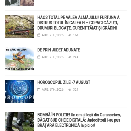
HAOS TOTAL PE VALEA ALMĂJULUI! FURTUNA A
DISTRUS TOTUL ÎN CALEA EI – COPACI CĂZUȚI,
DRUMURI BLOCAȚE, CURENT TĂIAT ȘI GRĂDINI
DISTRUSE DE GRINDINĂ!
AUG. 7TH, 2026
161
DE PRIN JUDET ADUNATE
AUG. 7TH, 2026
244
HOROSCOPUL ZILEI-7 AUGUST
AUG. 6TH, 2026
324
BOMBĂ ÎN POLIȚIE! Un om al legii din Caransebeș,
BĂGAT SUB CHEIE DIGITALĂ: Judecătorii i-au pus
BRĂȚARĂ ELECTRONICĂ la picior!