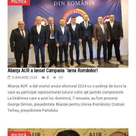
POLITICĂ
Alianța AUR a lansat Campania `Iarna Românilor!
8 IANUARIE, 2024
0
167
Alianța AUR a dat startul anului electoral 2024 cu o ședință de lucru la
care au participat reprezentanții tuturor celor opt partide componente.
La întâlnirea care a avut loc duminică, 7 ianuarie, au fost prezenți
George Simion, președintele Alianței pentru Unirea Românilor, Cristian
Terheș, președintele Partidului
POLITICĂ