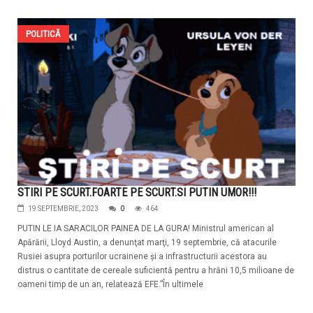
POLITICĂ
STIRI PE SCURT.FOARTE PE SCURT.SI PUTIN UMOR!!!
19 SEPTEMBRIE, 2023
0
464
PUTIN LE IA SARACILOR PAINEA DE LA GURA! Ministrul american al
Apărării, Lloyd Austin, a denunţat marţi, 19 septembrie, că atacurile
Rusiei asupra porturilor ucrainene şi a infrastructurii acestora au
distrus o cantitate de cereale suficientă pentru a hrăni 10,5 milioane de
oameni timp de un an, relatează EFE.”În ultimele