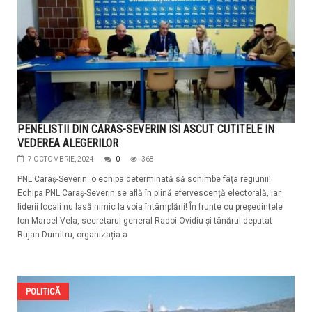
PENELISTII DIN CARAS-SEVERIN ISI ASCUT CUTITELE IN
VEDEREA ALEGERILOR
7 OCTOMBRIE, 2024
0
368
PNL Caraș-Severin: o echipa determinată să schimbe fața regiunii!
Echipa PNL Caraș-Severin se află în plină efervescență electorală, iar
liderii locali nu lasă nimic la voia întâmplării! În frunte cu președintele
Ion Marcel Vela, secretarul general Radoi Ovidiu și tânărul deputat
Rujan Dumitru, organizația a
POLITICĂ