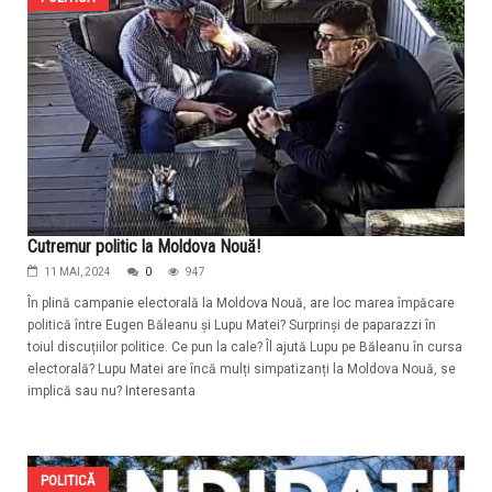
Cutremur politic la Moldova Nouă!
11 MAI, 2024
0
947
În plină campanie electorală la Moldova Nouă, are loc marea împăcare
politică între Eugen Băleanu și Lupu Matei? Surprinși de paparazzi în
toiul discuțiilor politice. Ce pun la cale? Îl ajută Lupu pe Băleanu în cursa
electorală? Lupu Matei are încă mulți simpatizanți la Moldova Nouă, se
implică sau nu? Interesanta
POLITICĂ