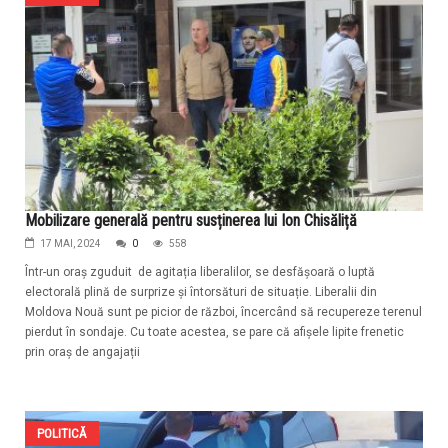
Mobilizare generală pentru susținerea lui Ion Chisăliță
17 MAI, 2024
0
558
Într-un oraș zguduit de agitația liberalilor, se desfășoară o luptă
electorală plină de surprize și întorsături de situație. Liberalii din
Moldova Nouă sunt pe picior de război, încercând să recupereze terenul
pierdut în sondaje. Cu toate acestea, se pare că afișele lipite frenetic
prin oraș de angajații
POLITICĂ