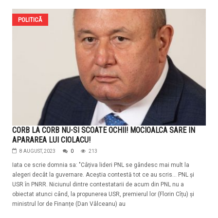
POLITICĂ
CORB LA CORB NU-SI SCOATE OCHII! MOCIOALCA SARE IN
APARAREA LUI CIOLACU!
8 AUGUST, 2023
0
213
Iata ce scrie domnia sa: "Câțiva lideri PNL se gândesc mai mult la
alegeri decât la guvernare. Aceștia contestă tot ce au scris... PNL și
USR în PNRR. Niciunul dintre contestatarii de acum din PNL nu a
obiectat atunci când, la propunerea USR, premierul lor (Florin Cîțu) și
ministrul lor de Finanțe (Dan Vâlceanu) au