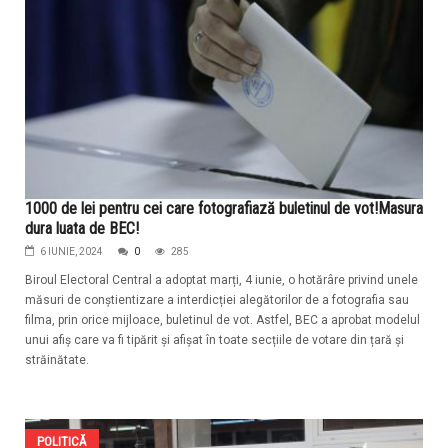
1000 de lei pentru cei care fotografiază buletinul de vot!Masura
dura luata de BEC!
6 IUNIE, 2024
0
285
Biroul Electoral Central a adoptat marți, 4 iunie, o hotărâre privind unele
măsuri de conștientizare a interdicției alegătorilor de a fotografia sau
filma, prin orice mijloace, buletinul de vot. Astfel, BEC a aprobat modelul
unui afiș care va fi tipărit și afișat în toate secțiile de votare din țară și
străinătate.
POLITICĂ