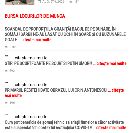
AUG. 6TH, 2026
181
BURSA LOCURILOR DE MUNCA
SCANDAL DE PROPORȚII LA GRANIȚĂ! BACUL DE PE DUNĂRE, ÎN
ȘOMAJ ! SÂRBII NE-AU LĂSAT CU OCHII ÎN SOARE ȘI CU BUZUNARELE
GOALE
... citește mai multe
2105
... citește mai multe
STIRI PE SCURT.FOARTE PE SCURT.SI PUTIN UMOR!!!
... citește mai multe
592
... citește mai multe
PRIMARUL RESITEI II BATE OBRAZUL LUI CRIN ANTONESCU!
... citește
mai multe
496
... citește mai multe
Cum pot beneficia de șomaj tehnic salariații firmelor a căror activitate
este suspendată în contextul restricțiilor COVID-19
... citește mai multe