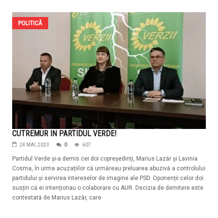
POLITICĂ
CUTREMUR IN PARTIDUL VERDE!
24 MAI, 2023
0
607
Partidul Verde și-a demis cei doi copreședinți, Marius Lazăr și Lavinia
Cosma, în urma acuzațiilor că urmăreau preluarea abuzivă a controlului
partidului și servirea intereselor de imagine ale PSD. Oponenții celor doi
susțin că ei intenționau o colaborare cu AUR. Decizia de demitere este
contestată de Marius Lazăr, care