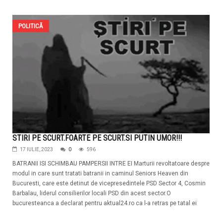
POLITICĂ
STIRI PE SCURT.FOARTE PE SCURT.SI PUTIN UMOR!!!
17 IULIE, 2023
0
596
BATRANII ISI SCHIMBAU PAMPERSII INTRE EI Marturii revoltatoare despre
modul in care sunt tratati batranii in caminul Seniors Heaven din
Bucuresti, care este detinut de vicepresedintele PSD Sector 4, Cosmin
Barbalau, liderul consilierilor locali PSD din acest sector.O
bucuresteanca a declarat pentru aktual24.ro ca l-a retras pe tatal ei