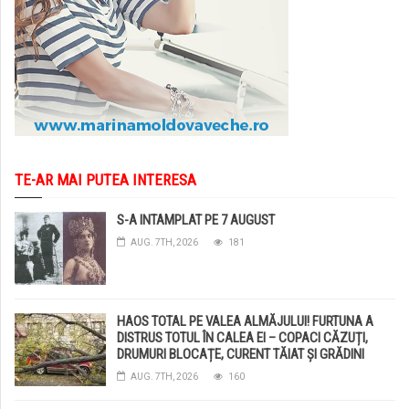
TE-AR MAI PUTEA INTERESA
S-A INTAMPLAT PE 7 AUGUST
AUG. 7TH, 2026
181
HAOS TOTAL PE VALEA ALMĂJULUI! FURTUNA A
DISTRUS TOTUL ÎN CALEA EI – COPACI CĂZUȚI,
DRUMURI BLOCAȚE, CURENT TĂIAT ȘI GRĂDINI
DISTRUSE DE GRINDINĂ!
AUG. 7TH, 2026
160