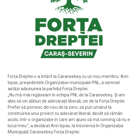
Forța Dreptei s-a întărit la Caransebeș cu un nou membru. Arin
Ispas, președintele Organizației municipale PNL, a semnat
astăzi adeziunea la partidul Forța Dreptei.
„Nu mă mai regăseam în echipa PNL de la Caransebeș. Și am
ales să vin alături de adevărații liberali, cei de la Forța Dreptei.
Prefer să pornesc din nou de la zero, să pun umărul la
construirea unui proiect cu adevărat liberal, decât să rămân
acolo, într-o organizație în care am ajuns să mă conving că nu e
locul meu.”, a declarat Arin Ispas, la înscrierea în Organizația
Municipală Caransebeș Forța Dreptei.