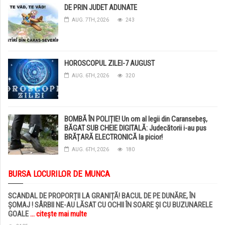
DE PRIN JUDET ADUNATE
AUG. 7TH, 2026
243
HOROSCOPUL ZILEI-7 AUGUST
AUG. 6TH, 2026
320
BOMBĂ ÎN POLIȚIE! Un om al legii din Caransebeș,
BĂGAT SUB CHEIE DIGITALĂ: Judecătorii i-au pus
BRĂȚARĂ ELECTRONICĂ la picior!
AUG. 6TH, 2026
180
BURSA LOCURILOR DE MUNCA
SCANDAL DE PROPORȚII LA GRANIȚĂ! BACUL DE PE DUNĂRE, ÎN
ȘOMAJ ! SÂRBII NE-AU LĂSAT CU OCHII ÎN SOARE ȘI CU BUZUNARELE
GOALE
... citește mai multe