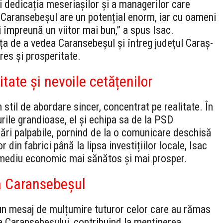
i dedicația meseriașilor și a managerilor care
 Caransebeșul are un potențial enorm, iar cu oameni
 împreună un viitor mai bun,” a spus Isac.
a de a vedea Caransebeșul și întreg județul Caraș-
res și prosperitate.
tate și nevoile cetățenilor
til de abordare sincer, concentrat pe realitate. În
rile grandioase, el și echipa sa de la PSD
ri palpabile, pornind de la o comunicare deschisă
r din fabrici până la lipsa investițiilor locale, Isac
 mediu economic mai sănătos și mai prosper.
a Caransebeșul
 un mesaj de mulțumire tuturor celor care au rămas
 a Caransebeșului, contribuind la menținerea