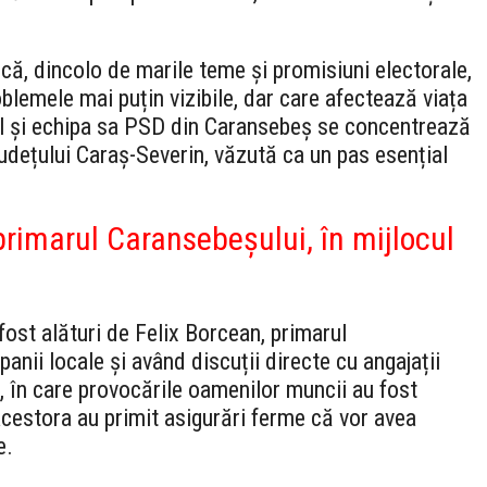
 că, dincolo de marile teme și promisiuni electorale,
oblemele mai puțin vizibile, dar care afectează viața
 el și echipa sa PSD din Caransebeș se concentrează
județului Caraș-Severin, văzută ca un pas esențial
rimarul Caransebeșului, în mijlocul
fost alături de Felix Borcean, primarul
nii locale și având discuții directe cu angajații
, în care provocările oamenilor muncii au fost
 acestora au primit asigurări ferme că vor avea
e.