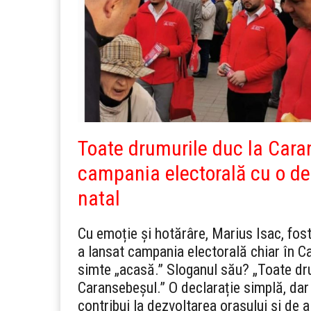
Toate drumurile duc la Cara
campania electorală cu o dec
natal
Cu emoție și hotărâre, Marius Isac, fo
a lansat campania electorală chiar în Ca
simte „acasă.” Sloganul său? „Toate dr
Caransebeșul.” O declarație simplă, dar
contribui la dezvoltarea orașului și de