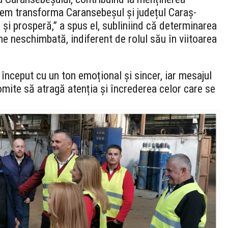
tem transforma Caransebeșul și județul Caraș-
și prosperă,” a spus el, subliniind că determinarea
 neschimbată, indiferent de rolul său în viitoarea
început cu un ton emoțional și sincer, iar mesajul
omite să atragă atenția și încrederea celor care se