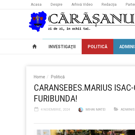
Acasa
Despre
Arhivă Video
Redacţia
Parte
INVESTIGAŢII
POLITICĂ
ADMINI
Home
Politică
CARANSEBES.MARIUS ISAC
FURIBUNDA!
4 NOIEMBRIE, 2024
MIHAI MATEI
ADMINIS