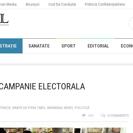
neri Media
Anunțuri
Cod De Conduită
Politică Confidențialitate
STRAȚIE
SANATATE
SPORT
EDITORIAL
ECON
-CAMPANIE ELECTORALA
TRAŢIE
,
BARFE DE PRIN TARG
,
BREAKING NEWS
,
POLITICĂ
342
0 COMMENTS