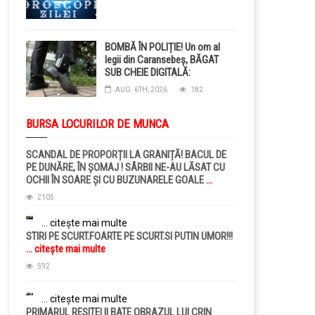
BOMBĂ ÎN POLIȚIE! Un om al
legii din Caransebeș, BĂGAT
SUB CHEIE DIGITALĂ:
Judecătorii i-au pus BRĂȚARĂ
AUG. 6TH, 2026
182
ELECTRONICĂ la picior!
BURSA LOCURILOR DE MUNCA
SCANDAL DE PROPORȚII LA GRANIȚĂ! BACUL DE
PE DUNĂRE, ÎN ȘOMAJ ! SÂRBII NE-AU LĂSAT CU
OCHII ÎN SOARE ȘI CU BUZUNARELE GOALE
...
citește mai multe
2105
... citește mai multe
STIRI PE SCURT.FOARTE PE SCURT.SI PUTIN UMOR!!!
... citește mai multe
592
... citește mai multe
PRIMARUL RESITEI II BATE OBRAZUL LUI CRIN