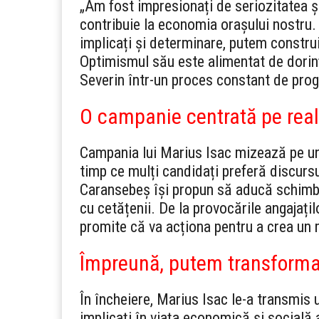
„Am fost impresionați de seriozitatea ș
contribuie la economia orașului nostru.
implicați și determinare, putem construi
Optimismul său este alimentat de dorinț
Severin într-un proces constant de prog
O campanie centrată pe reali
Campania lui Marius Isac mizează pe un s
timp ce mulți candidați preferă discursu
Caransebeș își propun să aducă schimbă
cu cetățenii. De la provocările angajațilo
promite că va acționa pentru a crea un
Împreună, putem transform
În încheiere, Marius Isac le-a transmis
implicați în viața economică și socială