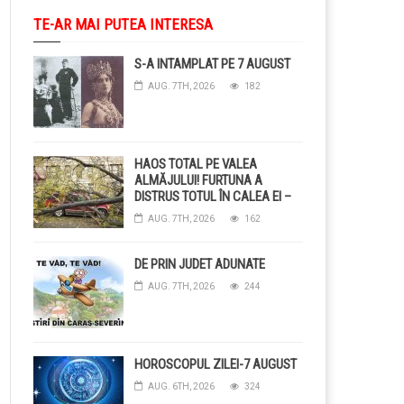
TE-AR MAI PUTEA INTERESA
S-A INTAMPLAT PE 7 AUGUST
AUG. 7TH, 2026
182
HAOS TOTAL PE VALEA
ALMĂJULUI! FURTUNA A
DISTRUS TOTUL ÎN CALEA EI –
COPACI CĂZUȚI, DRUMURI
AUG. 7TH, 2026
162
BLOCAȚE, CURENT TĂIAT ȘI
GRĂDINI DISTRUSE DE
GRINDINĂ!
DE PRIN JUDET ADUNATE
AUG. 7TH, 2026
244
HOROSCOPUL ZILEI-7 AUGUST
AUG. 6TH, 2026
324