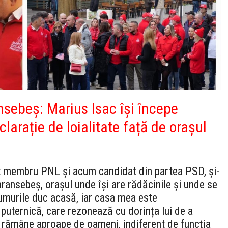
nsebeș: Marius Isac își începe
larație de loialitate față de orașul
st membru PNL și acum candidat din partea PSD, și-
ransebeș, orașul unde își are rădăcinile și unde se
umurile duc acasă, iar casa mea este
 puternică, care rezonează cu dorința lui de a
 a rămâne aproape de oameni, indiferent de funcția