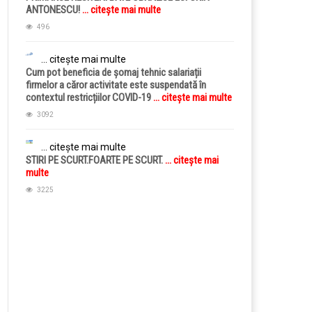
ANTONESCU!
... citește mai multe
496
... citește mai multe
Cum pot beneficia de șomaj tehnic salariații
firmelor a căror activitate este suspendată în
contextul restricțiilor COVID-19
... citește mai multe
3092
... citește mai multe
STIRI PE SCURT.FOARTE PE SCURT.
... citește mai
multe
3225