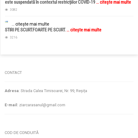
este suspendată în contextul restricțiilor COVID-19
... citește mai multe
3082
... citește mai multe
STIRI PE SCURT.FOARTE PE SCURT.
... citește mai multe
3216
jucarii copii
magazin copii
CONTACT
Adresa
: Strada Calea Timisoarei, Nr. 99, Reșița
E-mail
: ziarcarasanul@gmail.com
COD DE CONDUITĂ