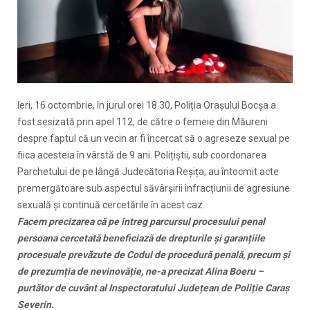
Ieri, 16 octombrie, în jurul orei 18.30, Poliția Orașului Bocșa a
fost sesizată prin apel 112, de către o femeie din Măureni
despre faptul că un vecin ar fi încercat să o agreseze sexual pe
fiica acesteia în vârstă de 9 ani. Polițiștii, sub coordonarea
Parchetului de pe lângă Judecătoria Reșița, au întocmit acte
premergătoare sub aspectul săvârșirii infracțiunii de agresiune
sexuală și continuă cercetările în acest caz.
Facem precizarea că pe întreg parcursul procesului penal
persoana cercetată beneficiază de drepturile și garanțiile
procesuale prevăzute de Codul de procedură penală, precum și
de prezumția de nevinovăție, ne-a precizat Alina Boeru –
purtător de cuvânt al Inspectoratului Județean de Poliție Caraș
Severin.