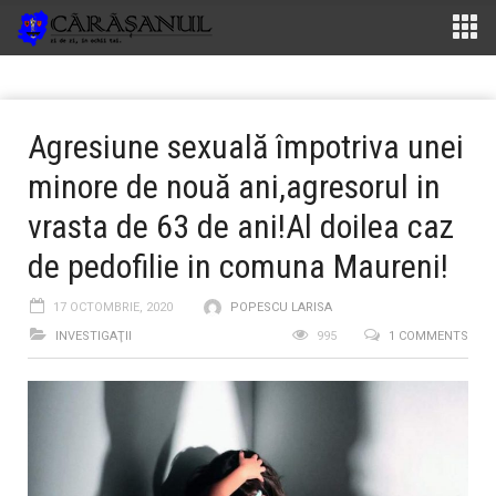
Agresiune sexuală împotriva unei
minore de nouă ani,agresorul in
vrasta de 63 de ani!Al doilea caz
de pedofilie in comuna Maureni!
17 OCTOMBRIE, 2020
POPESCU LARISA
INVESTIGAŢII
995
1 COMMENTS