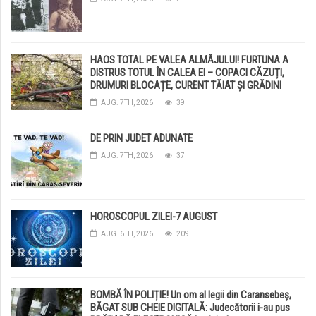
HAOS TOTAL PE VALEA ALMĂJULUI! FURTUNA A
DISTRUS TOTUL ÎN CALEA EI – COPACI CĂZUȚI,
DRUMURI BLOCAȚE, CURENT TĂIAT ȘI GRĂDINI
DISTRUSE DE GRINDINĂ!
AUG. 7TH, 2026
39
DE PRIN JUDET ADUNATE
AUG. 7TH, 2026
37
HOROSCOPUL ZILEI-7 AUGUST
AUG. 6TH, 2026
209
BOMBĂ ÎN POLIȚIE! Un om al legii din Caransebeș,
BĂGAT SUB CHEIE DIGITALĂ: Judecătorii i-au pus