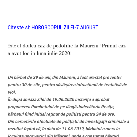
Citeste si:
HOROSCOPUL ZILEI-7 AUGUST
l doilea caz de pedofilie la Maureni !Primul caz
Este a
a avut loc in luna iulie 2020!
Un bărbat de 39 de ani, din Măureni, a fost arestat preventiv
pentru 30 de zile, pentru săvârșirea infracțiunii de tentativă de
viol.
În după amiaza zilei de 19.06.2020 instanța a aprobat
propunerea Parchetului de pe lângă Judecătoria Reșița,
bărbatul fiind initial reținut de polițiști pentru 24 de ore.
Din cercetările efectuate de polițiștii de investigații criminale a
rezultat faptul că, în data de 11.06.2019, bărbatul a mers la
locuința unor vecini din Măureni, unde a consumat băuturi