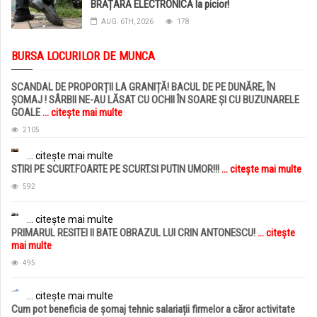
BRĂȚARĂ ELECTRONICĂ la picior!
AUG. 6TH, 2026
178
BURSA LOCURILOR DE MUNCA
SCANDAL DE PROPORȚII LA GRANIȚĂ! BACUL DE PE DUNĂRE, ÎN
ȘOMAJ ! SÂRBII NE-AU LĂSAT CU OCHII ÎN SOARE ȘI CU BUZUNARELE
GOALE
... citește mai multe
2105
... citește mai multe
STIRI PE SCURT.FOARTE PE SCURT.SI PUTIN UMOR!!!
... citește mai multe
592
... citește mai multe
PRIMARUL RESITEI II BATE OBRAZUL LUI CRIN ANTONESCU!
... citește
mai multe
495
... citește mai multe
Cum pot beneficia de șomaj tehnic salariații firmelor a căror activitate