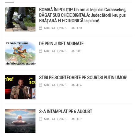
BOMBĂ ÎN POLIȚIE! Un om al legii din Caransebeș,
BĂGAT SUB CHEIE DIGITALĂ: Judecătorii i-au pus
BRĂȚARĂ ELECTRONICĂ la picior!
AUG. 6TH, 2026
178
DE PRIN JUDET ADUNATE
AUG. 6TH, 2026
281
STIRI PE SCURT.FOARTE PE SCURT.SI PUTIN UMOR!
AUG. 6TH, 2026
464
S-A INTAMPLAT PE 6 AUGUST
AUG. 6TH, 2026
167