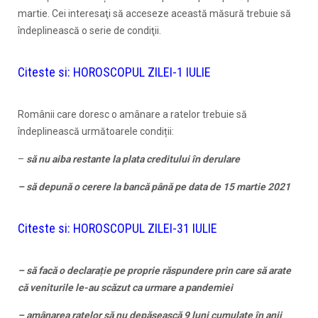
martie. Cei interesaţi să acceseze această măsură trebuie să
îndeplinească o serie de condiţii.
Citeste si:
HOROSCOPUL ZILEI-1 IULIE
Românii care doresc o amânare a ratelor trebuie să
îndeplinească următoarele condiții:
–
să nu aiba restante la plata creditului în derulare
– să depună o cerere la bancă până pe data de 15 martie 2021
Citeste si:
HOROSCOPUL ZILEI-31 IULIE
– să facă o declarație pe proprie răspundere prin care să arate
că veniturile le-au scăzut ca urmare a pandemiei
– amânarea ratelor să nu depăşească 9 luni cumulate în anii