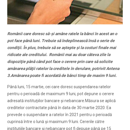
Românii care doresc să-și amâne ratele la bănci în acest an o
pot face până luni. Trebuie să îndeplinească însă o serie de
condiţii. În plus, trebuie să se aștepte și la costuri finale mai
ridicate ale creditului. Românii mai au doar câteva zile la
dispoziţie până când pot face o cerere prin care să solicite
amânarea plăţii ratelor la creditele în derulare, potrivit Antena
3.Amânarea poate fi acordată de bănci timp de maxim 9 luni.
Până luni, 15 martie, cei care doresc suspendarea ratelor
pentru o perioadă de maximum 9 luni, pot depune o cerere
adresată instituţiilor bancare şi nebancare.Măsura se aplică
creditelor contractate până în data de 30 martie 2020. Ea
prevede o suspendare a ratelor în 2021 pentru o perioadă
cuprinsă între o lună şi maximum 9 luni. Cererile către
instituţiile bancare şi nebancare pot fi depuse până pe 15