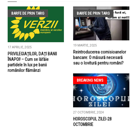
BARFE DE PRIN TARG
BARFE DE PRIN TARG
19 MARTIE, 2025
17 APRILIE, 2025
Reintroducerea comisioanelor
PRIVILEGIAȚILOR, DAȚI BANII
bancare: O măsură necesară
ÎNAPOI! – Cum se lăfăie
sau o lovitură pentru români?
partidele în lux pe banii
românilor flămânzi
BREAKING NEWS
27 OCTOMBRIE, 2024
HOROSCOPUL ZILEI-28
OCTOMBRIE