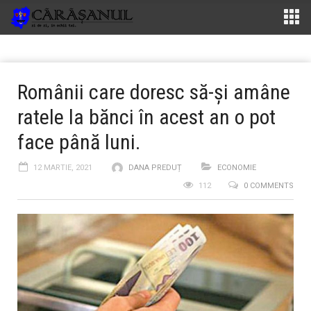
Românii care doresc să-și amâne
ratele la bănci în acest an o pot
face până luni.
12 MARTIE, 2021
DANA PREDUȚ
ECONOMIE
112
0 COMMENTS