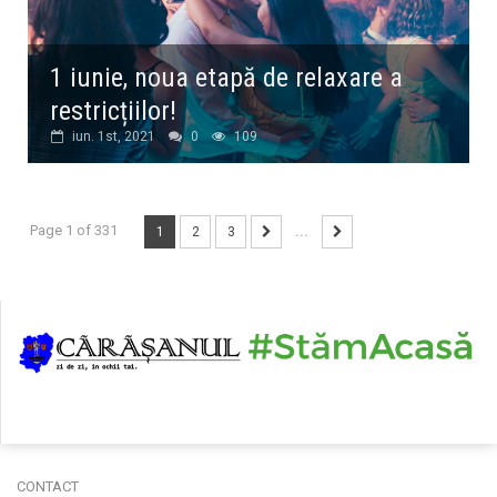
1 iunie, noua etapă de relaxare a
restricțiilor!
iun. 1st, 2021
0
109
Page 1 of 331
1
2
3
...
CONTACT