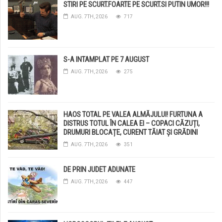
STIRI PE SCURT.FOARTE PE SCURT.SI PUTIN UMOR!!!
AUG. 7TH, 2026
717
S-A INTAMPLAT PE 7 AUGUST
AUG. 7TH, 2026
275
HAOS TOTAL PE VALEA ALMĂJULUI! FURTUNA A
DISTRUS TOTUL ÎN CALEA EI – COPACI CĂZUȚI,
DRUMURI BLOCAȚE, CURENT TĂIAT ȘI GRĂDINI
DISTRUSE DE GRINDINĂ!
AUG. 7TH, 2026
351
DE PRIN JUDET ADUNATE
AUG. 7TH, 2026
447