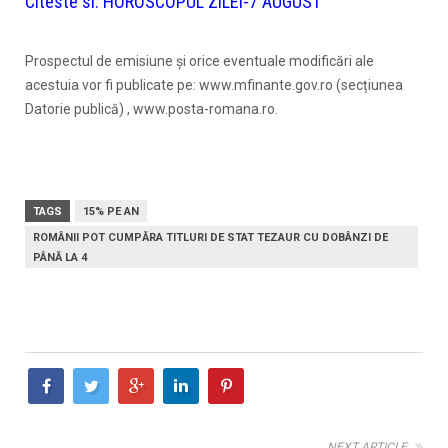
Citeste si:
HOROSCOPUL ZILEI-7 AUGUST
Prospectul de emisiune și orice eventuale modificări ale
acestuia vor fi publicate pe: www.mfinante.gov.ro (secțiunea
Datorie publică) , www.posta-romana.ro.
TAGS
15% PE AN
ROMÂNII POT CUMPĂRA TITLURI DE STAT TEZAUR CU DOBÂNZI DE
PÂNĂ LA 4
NEXT ARTICLE