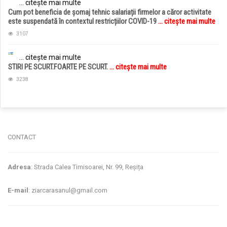
... citește mai multe
Cum pot beneficia de șomaj tehnic salariații firmelor a căror activitate
este suspendată în contextul restricțiilor COVID-19
... citește mai multe
3107
... citește mai multe
STIRI PE SCURT.FOARTE PE SCURT.
... citește mai multe
3238
jucarii copii
magazin copii
CONTACT
Adresa
: Strada Calea Timisoarei, Nr. 99, Reșița
E-mail
: ziarcarasanul@gmail.com