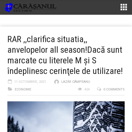
RAR ,,clarifica situatia,,
anvelopelor all season!Dacă sunt
marcate cu literele M şi S
îndeplinesc cerinţele de utilizare!
11 OCTOMBRIE, 2021
LAZĂR CÂMPEANU
ECONOMIE
424
0 COMMENTS