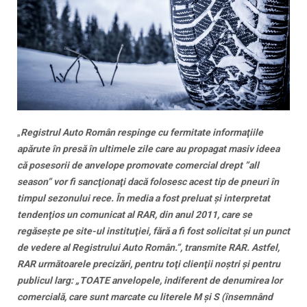
„
Registrul Auto Român respinge cu fermitate informaţiile
apărute în presă în ultimele zile care au propagat masiv ideea
că posesorii de anvelope promovate comercial drept ”all
season” vor fi sancţionaţi dacă folosesc acest tip de pneuri în
timpul sezonului rece. În media a fost preluat şi interpretat
tendenţios un comunicat al RAR, din anul 2011, care se
regăseşte pe site-ul instituţiei, fără a fi fost solicitat şi un punct
de vedere al Registrului Auto Român.”, transmite RAR. Astfel,
RAR următoarele precizări, pentru toţi clienţii noştri şi pentru
publicul larg: „TOATE anvelopele, indiferent de denumirea lor
comercială, care sunt marcate cu literele M şi S (însemnând