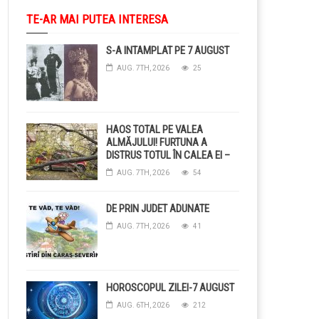
TE-AR MAI PUTEA INTERESA
S-A INTAMPLAT PE 7 AUGUST
AUG. 7TH, 2026
25
HAOS TOTAL PE VALEA
ALMĂJULUI! FURTUNA A
DISTRUS TOTUL ÎN CALEA EI –
COPACI CĂZUȚI, DRUMURI
AUG. 7TH, 2026
54
BLOCAȚE, CURENT TĂIAT ȘI
GRĂDINI DISTRUSE DE
GRINDINĂ!
DE PRIN JUDET ADUNATE
AUG. 7TH, 2026
41
HOROSCOPUL ZILEI-7 AUGUST
AUG. 6TH, 2026
212