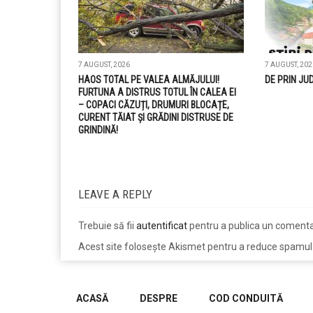
7 AUGUST, 2026
7 AUGUST, 202
HAOS TOTAL PE VALEA ALMĂJULUI!
DE PRIN JU
FURTUNA A DISTRUS TOTUL ÎN CALEA EI
– COPACI CĂZUȚI, DRUMURI BLOCAȚE,
CURENT TĂIAT ȘI GRĂDINI DISTRUSE DE
GRINDINĂ!
LEAVE A REPLY
Trebuie să fii
autentificat
pentru a publica un comenta
Acest site folosește Akismet pentru a reduce spamul
jucarii copii
magazin copii
ACASĂ
DESPRE
COD CONDUITĂ