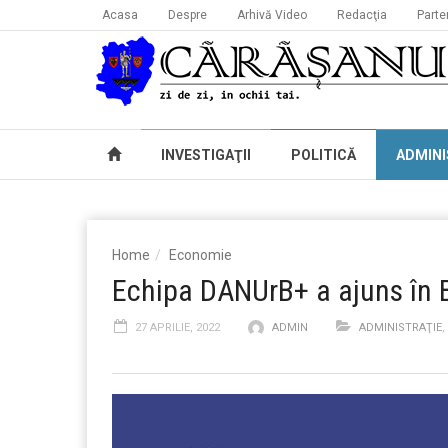
Acasa
Despre
Arhivă Video
Redacţia
Parte
INVESTIGAŢII
POLITICĂ
ADMINI
Home
Economie
Echipa DANUrB+ a ajuns în 
27 APRILIE, 2022
ADMIN
ADMINISTRAŢIE
,