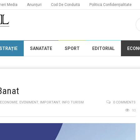
neri Media
Anunțuri
Cod De Conduită
Politică Confidențialitate
STRAȚIE
SANATATE
SPORT
EDITORIAL
ECON
Banat
ECONOMIE
,
EVENIMENT
,
IMPORTANT
,
INFO TURISM
0 COMMENTS
93