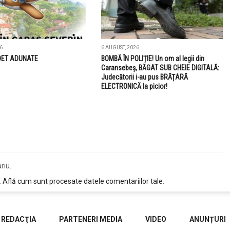
6
6 AUGUST, 2026
DET ADUNATE
BOMBĂ ÎN POLIȚIE! Un om al legii din
Caransebeș, BĂGAT SUB CHEIE DIGITALĂ:
Judecătorii i-au pus BRĂȚARĂ
ELECTRONICĂ la picior!
riu.
.
Află cum sunt procesate datele comentariilor tale
.
REDACŢIA
PARTENERI MEDIA
VIDEO
ANUNȚURI