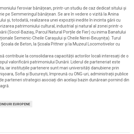
moniului feroviar bănățean, printr-un studiu de caz dedicat sitului și
torie pe Semmeringul bănățean. Se are în vedere o vizită la Anina
i și, totodată, realizarea unei expoziții inedite în incinta gării cu
rizarea patrimoniului cultural, industrial și natural al zonei printr-o
unării (Socol-Baziaș, Parcul Natural Porțile de Fier) cu inima Banatului
ționale Semenic-Cheile Carașului și Cheile Nerei-Beușnița). Turul
a Școala de Beton, la Școala Pittner și la Muzeul Locomotivelor cu
contribuie la consolidarea capacității actorilor locali interesați de o
copul valorificării patrimoniului Dunării. Liderul de parteneriat este
 iar instituțiile partenere sunt mari universități danubiene prin
imișoara, Sofia și București, împreună cu ONG-uri, administrații publice
ie de parteneri strategici asociați din același bazin dunărean pornind din
eagră.
ONDURI EUROPENE