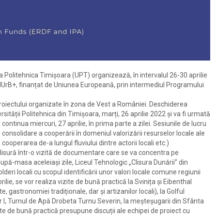
 Politehnica Timișoara (UPT) organizează, în intervalul 26-30 aprilie
DANUrB+, finanțat de Uniunea Europeană, prin intermediul Programului
proiectului organizate în zona de Vest a României. Deschiderea
rsității Politehnica din Timișoara, marți, 26 aprilie 2022 și va fi urmată
r continua miercuri, 27 aprilie, în prima parte a zilei. Sesiunile de lucru
consolidare a cooperării în domeniul valorizării resurselor locale ale
cooperarea de-a lungul fluviului dintre actorii locali etc.)
 Clisură într-o vizită de documentare care se va concentra pe
upă-masa aceleiași zile, Liceul Tehnologic „Clisura Dunării” din
eri locali cu scopul identificării unor valori locale comune regiunii
aprilie, se vor realiza vizite de bună practică la Svinița și Eibenthal
, gastronomiei tradiționale, dar și artizanilor locali), la Golful
r I, Turnul de Apă Drobeta Turnu Severin, la meșteșugarii din Sfânta
ite de bună practică presupune discuții ale echipei de proiect cu