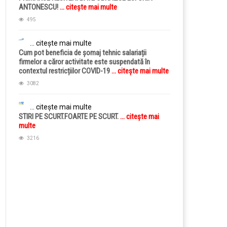
ANTONESCU!
... citește mai multe
495
... citește mai multe
Cum pot beneficia de șomaj tehnic salariații
firmelor a căror activitate este suspendată în
contextul restricțiilor COVID-19
... citește mai multe
3082
... citește mai multe
STIRI PE SCURT.FOARTE PE SCURT.
... citește mai
multe
3216