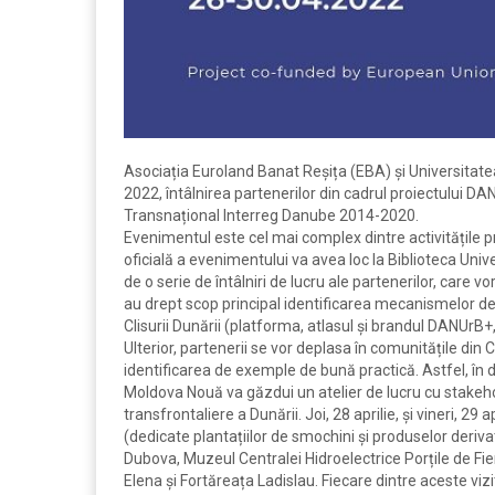
Asociația Euroland Banat Reșița (EBA) și Universitatea
2022, întâlnirea partenerilor din cadrul proiectului 
Transnațional Interreg Danube 2014-2020.
Evenimentul este cel mai complex dintre activitățile 
oficială a evenimentului va avea loc la Biblioteca Unive
de o serie de întâlniri de lucru ale partenerilor, care vo
au drept scop principal identificarea mecanismelor de 
Clisurii Dunării (platforma, atlasul și brandul DANUrB+, 
Ulterior, partenerii se vor deplasa în comunitățile din
identificarea de exemple de bună practică. Astfel, în d
Moldova Nouă va găzdui un atelier de lucru cu stakehold
transfrontaliere a Dunării. Joi, 28 aprilie, și vineri, 29 
(dedicate plantațiilor de smochini și produselor derivate
Dubova, Muzeul Centralei Hidroelectrice Porțile de Fie
Elena și Fortăreața Ladislau. Fiecare dintre aceste viz