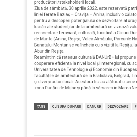
producătorii/stakeholderii locali.
Ziua de sâmbătă, 30 aprilie 2022, este rezervată patri
liniei ferate Baziaș – Oravița – Anina, inclusiv o călă
pentru a descoperi potențialului de dezvoltare al orașulu
lucrări ale studenților de la arhitectură ce vizează valo
reconectare feroviară, culturală, turistică a Clisurii D
de Munte (Anina, Reșița, Valea Almăjului, Parcurile Na
Banatului Montan se va încheia cu o vizită la Reșița, l
Abur din Reșița.
Reamintim că rețeaua culturală DANUrB+ își propune să 
cooperare eficientă la nivel local și interregional, cu s
Universitatea de Tehnologie și Economie din Budapesta,
facultățile de arhitectură de la Bratislava, Belgrad, T
și diverși actori locali. Acestora li s-au alăturat o ser
zona Dunării de Mijloc și până la vărsarea în Marea N
TAGS
CLISURA DUNARII
DANURB
DEZVOLTARE
F