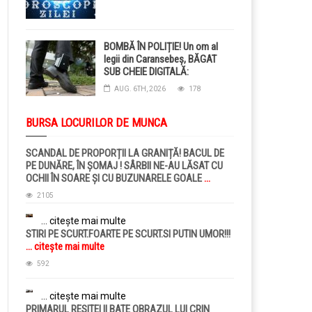
BOMBĂ ÎN POLIȚIE! Un om al
legii din Caransebeș, BĂGAT
SUB CHEIE DIGITALĂ:
Judecătorii i-au pus BRĂȚARĂ
AUG. 6TH, 2026
178
ELECTRONICĂ la picior!
BURSA LOCURILOR DE MUNCA
SCANDAL DE PROPORȚII LA GRANIȚĂ! BACUL DE
PE DUNĂRE, ÎN ȘOMAJ ! SÂRBII NE-AU LĂSAT CU
OCHII ÎN SOARE ȘI CU BUZUNARELE GOALE
...
citește mai multe
2105
... citește mai multe
STIRI PE SCURT.FOARTE PE SCURT.SI PUTIN UMOR!!!
... citește mai multe
592
... citește mai multe
PRIMARUL RESITEI II BATE OBRAZUL LUI CRIN