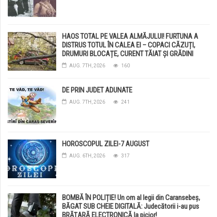
HAOS TOTAL PE VALEA ALMĂJULUI! FURTUNA A
DISTRUS TOTUL ÎN CALEA EI – COPACI CĂZUȚI,
DRUMURI BLOCAȚE, CURENT TĂIAT ȘI GRĂDINI
DISTRUSE DE GRINDINĂ!
AUG. 7TH, 2026
160
DE PRIN JUDET ADUNATE
AUG. 7TH, 2026
241
HOROSCOPUL ZILEI-7 AUGUST
AUG. 6TH, 2026
317
BOMBĂ ÎN POLIȚIE! Un om al legii din Caransebeș,
BĂGAT SUB CHEIE DIGITALĂ: Judecătorii i-au pus
BRĂȚARĂ ELECTRONICĂ la picior!