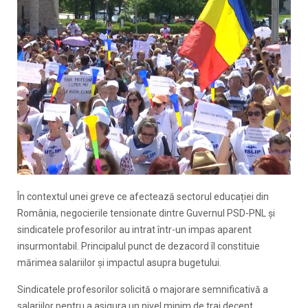
În contextul unei greve ce afectează sectorul educației din
România, negocierile tensionate dintre Guvernul PSD-PNL și
sindicatele profesorilor au intrat într-un impas aparent
insurmontabil. Principalul punct de dezacord îl constituie
mărimea salariilor și impactul asupra bugetului.
Sindicatele profesorilor solicită o majorare semnificativă a
salariilor pentru a asigura un nivel minim de trai decent.