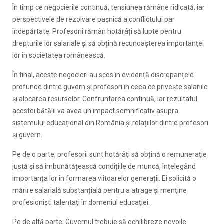
În timp ce negocierile continuă, tensiunea rămâne ridicată, iar
perspectivele de rezolvare pașnică a conflictului par
îndepărtate. Profesorii rămân hotărâți să lupte pentru
drepturile lor salariale și să obțină recunoașterea importanței
lor în societatea românească.
În final, aceste negocieri au scos în evidență discrepanțele
profunde dintre guvern și profesori în ceea ce privește salariile
și alocarea resurselor. Confruntarea continuă, iar rezultatul
acestei bătălii va avea un impact semnificativ asupra
sistemului educațional din România și relațiilor dintre profesori
și guvern.
Pe de o parte, profesorii sunt hotărâți să obțină o remunerație
justă și să îmbunătățească condițiile de muncă, înțelegând
importanța lor în formarea viitoarelor generații. Ei solicită o
mărire salarială substanțială pentru a atrage și menține
profesioniști talentați în domeniul educației.
Pe de altă parte, Guvernul trebuie să echilibreze nevoile