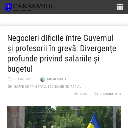
Negocieri dificile între Guvernul
și profesorii în grevă: Divergențe
profunde privind salariile și
bugetul
25 MAI, 2023
MIHAI MATEI
BARFE DE PRIN TARG
,
ECONOMIE
,
EDITORIAL
3340
0 COMMENTS