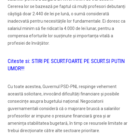
Cererea lor se bazează pe faptul că mulți profesori debutanți
câștigă doar 2.440 de lei pe lună, o sumă considerată
inadecvată pentru necesitățile lor fundamentale. Ei doresc ca
salariul minim să fie ridicat la 4.000 de lei lunar, pentru a
compensa eforturile lor susținute și importanța vitală a
profesiei de învățător.
Citeste si:
STIRI PE SCURT.FOARTE PE SCURT.SI PUTIN
UMOR!!!
Cu toate acestea, Guvernul PSD-PNL respinge vehement
această solicitare, invocând dificultăți financiare și posibile
consecințe asupra bugetului național. Negociatorii
guvernamentali consideră că o majorare bruscă a salariilor
profesorilor ar impune o presiune financiară grea și ar
amenința stabilitatea bugetară, în timp ce resursele limitate ar
trebui direcționate către alte sectoare prioritare.