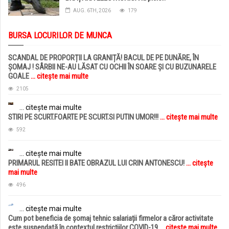
AUG. 6TH, 2026
179
BURSA LOCURILOR DE MUNCA
SCANDAL DE PROPORȚII LA GRANIȚĂ! BACUL DE PE DUNĂRE, ÎN
ȘOMAJ ! SÂRBII NE-AU LĂSAT CU OCHII ÎN SOARE ȘI CU BUZUNARELE
GOALE
... citește mai multe
2105
... citește mai multe
STIRI PE SCURT.FOARTE PE SCURT.SI PUTIN UMOR!!!
... citește mai multe
592
... citește mai multe
PRIMARUL RESITEI II BATE OBRAZUL LUI CRIN ANTONESCU!
... citește
mai multe
496
... citește mai multe
Cum pot beneficia de șomaj tehnic salariații firmelor a căror activitate
este suspendată în contextul restricțiilor COVID-19
... citește mai multe