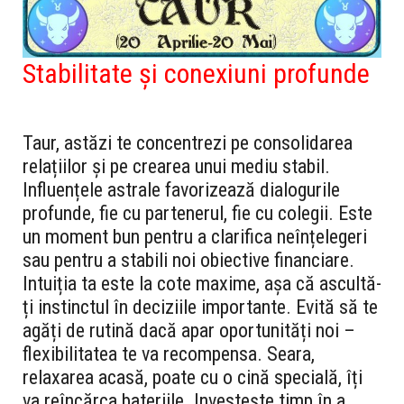
Stabilitate și conexiuni profunde
Taur, astăzi te concentrezi pe consolidarea
relațiilor și pe crearea unui mediu stabil.
Influențele astrale favorizează dialogurile
profunde, fie cu partenerul, fie cu colegii. Este
un moment bun pentru a clarifica neînțelegeri
sau pentru a stabili noi obiective financiare.
Intuiția ta este la cote maxime, așa că ascultă-
ți instinctul în deciziile importante. Evită să te
agăți de rutină dacă apar oportunități noi –
flexibilitatea te va recompensa. Seara,
relaxarea acasă, poate cu o cină specială, îți
va reîncărca bateriile. Investește timp în a