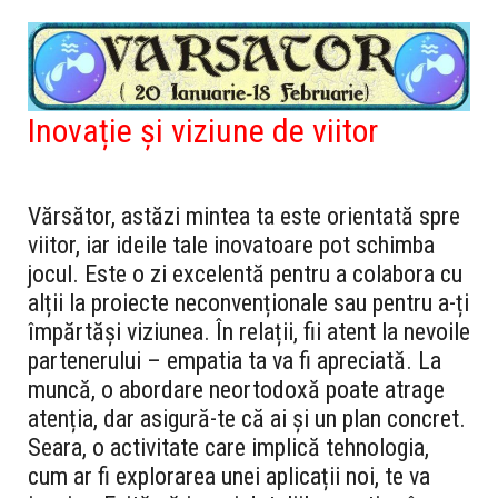
Inovație și viziune de viitor
Vărsător, astăzi mintea ta este orientată spre
viitor, iar ideile tale inovatoare pot schimba
jocul. Este o zi excelentă pentru a colabora cu
alții la proiecte neconvenționale sau pentru a-ți
împărtăși viziunea. În relații, fii atent la nevoile
partenerului – empatia ta va fi apreciată. La
muncă, o abordare neortodoxă poate atrage
atenția, dar asigură-te că ai și un plan concret.
Seara, o activitate care implică tehnologia,
cum ar fi explorarea unei aplicații noi, te va