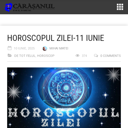
HOROSCOPUL ZILEI-11 IUNIE
10 IUNIE, 2025
MIHAI MATEI
DE TOT FELUL
,
HOROSCOP
374
0 COMMENTS