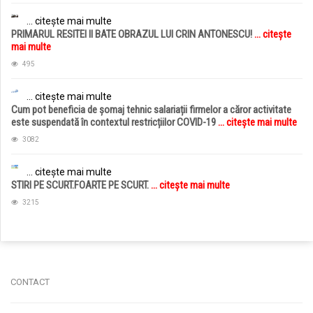
... citește mai multe
PRIMARUL RESITEI II BATE OBRAZUL LUI CRIN ANTONESCU!
... citește
mai multe
495
... citește mai multe
Cum pot beneficia de șomaj tehnic salariații firmelor a căror activitate
este suspendată în contextul restricțiilor COVID-19
... citește mai multe
3082
... citește mai multe
STIRI PE SCURT.FOARTE PE SCURT.
... citește mai multe
3215
jucarii copii
magazin copii
CONTACT