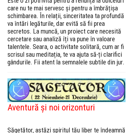
Este o zi potrivită pentru a renunța la obiceiuri
care nu te mai servesc și pentru a îmbrățișa
schimbarea. În relații, sinceritatea ta profundă
va întări legăturile, dar evită să fii prea
secretos. La muncă, un proiect care necesită
cercetare sau analiză îți va pune în valoare
talentele. Seara, o activitate solitară, cum ar fi
scrisul sau meditația, te va ajuta să-ți clarifici
gândurile. Fii atent la semnalele subtile din jur.
Aventură și noi orizonturi
Săgetător, astăzi spiritul tău liber te îndeamnă