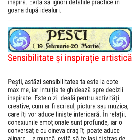
inspira. Evită să ignori detaliile practice în
goana după idealuri.
Sensibilitate și inspirație artistică
Pești, astăzi sensibilitatea ta este la cote
maxime, iar intuiția te ghidează spre decizii
inspirate. Este o zi ideală pentru activități
creative, cum ar fi scrisul, pictura sau muzica,
care îți vor aduce liniște interioară. În relații,
conexiunile emoționale sunt profunde, iar o
conversație cu cineva drag îți poate aduce
alinare. La muncă, evită să te lași distras de