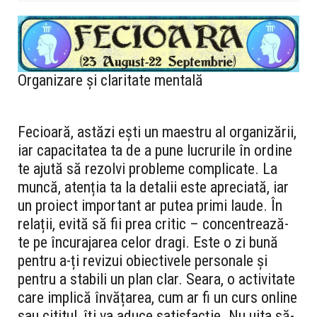
Organizare și claritate mentală
Fecioară, astăzi ești un maestru al organizării,
iar capacitatea ta de a pune lucrurile în ordine
te ajută să rezolvi probleme complicate. La
muncă, atenția ta la detalii este apreciată, iar
un proiect important ar putea primi laude. În
relații, evită să fii prea critic – concentrează-
te pe încurajarea celor dragi. Este o zi bună
pentru a-ți revizui obiectivele personale și
pentru a stabili un plan clar. Seara, o activitate
care implică învățarea, cum ar fi un curs online
sau cititul, îți va aduce satisfacție. Nu uita să-