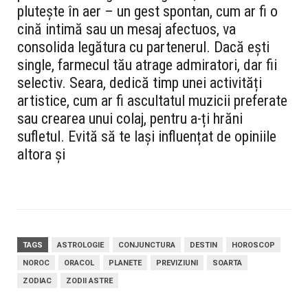
plutește în aer – un gest spontan, cum ar fi o
cină intimă sau un mesaj afectuos, va
consolida legătura cu partenerul. Dacă ești
single, farmecul tău atrage admiratori, dar fii
selectiv. Seara, dedică timp unei activități
artistice, cum ar fi ascultatul muzicii preferate
sau crearea unui colaj, pentru a-ți hrăni
sufletul. Evită să te lași influențat de opiniile
altora și
TAGS
ASTROLOGIE
CONJUNCTURA
DESTIN
HOROSCOP
NOROC
ORACOL
PLANETE
PREVIZIUNI
SOARTA
ZODIAC
ZODII ASTRE