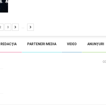
2
3
...
REDACŢIA
PARTENERI MEDIA
VIDEO
ANUNȚURI
C