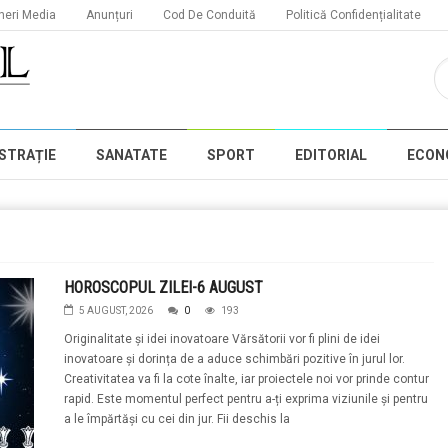
neri Media
Anunțuri
Cod De Conduită
Politică Confidențialitate
STRAȚIE
SANATATE
SPORT
EDITORIAL
ECON
HOROSCOPUL ZILEI-6 AUGUST
5 AUGUST, 2026
0
193
Originalitate și idei inovatoare Vărsătorii vor fi plini de idei
inovatoare și dorința de a aduce schimbări pozitive în jurul lor.
Creativitatea va fi la cote înalte, iar proiectele noi vor prinde contur
rapid. Este momentul perfect pentru a-ți exprima viziunile și pentru
a le împărtăși cu cei din jur. Fii deschis la