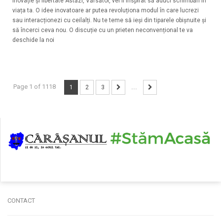
Inovație și libertate Astăzi, Vărsător, vei fi inspirat să aduci schimbări în
viața ta. O idee inovatoare ar putea revoluționa modul în care lucrezi
sau interacționezi cu ceilalți. Nu te teme să ieși din tiparele obișnuite și
să încerci ceva nou. O discuție cu un prieten neconvențional te va
deschide la noi
Page 1 of 1118
1
2
3
...
CONTACT