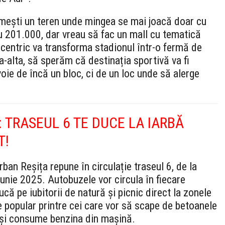
mești un teren unde mingea se mai joacă doar cu
au 201.000, dar vreau să fac un mall cu tematică
xcentric va transforma stadionul într-o fermă de
a-alta, să sperăm că destinația sportivă va fi
oie de încă un bloc, ci de un loc unde să alerge
: TRASEUL 6 TE DUCE LA IARBĂ
T!
ban Reșița repune în circulație traseul 6, de la
unie 2025. Autobuzele vor circula în fiecare
că pe iubitorii de natură și picnic direct la zonele
e popular printre cei care vor să scape de betoanele
să-și consume benzina din mașină.