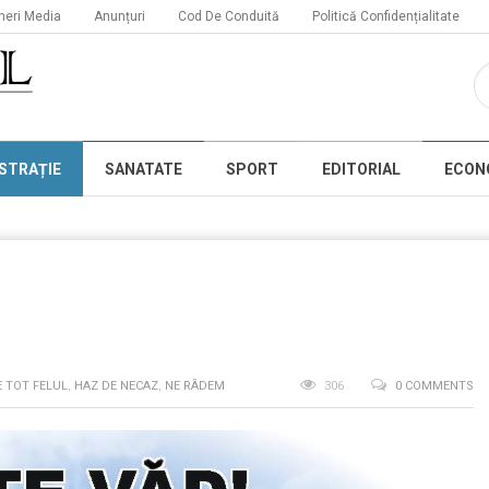
neri Media
Anunțuri
Cod De Conduită
Politică Confidențialitate
STRAȚIE
SANATATE
SPORT
EDITORIAL
ECON
E TOT FELUL
,
HAZ DE NECAZ
,
NE RÂDEM
306
0 COMMENTS