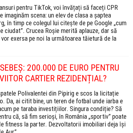
dansuri pentru TikTok, voi învățați să faceți CPR
Ne imaginăm scena: un elev de clasa a șaptea
rg, în timp ce colegul lui citește de pe Google „cum
fie ciudat”. Crucea Roșie merită aplauze, dar să
 vor exersa pe noi la următoarea tăietură de la
SEBEȘ: 200.000 DE EURO PENTRU
IITOR CARTIER REZIDENȚIAL?
tele Polivalentei din Pipirig e scos la licitație
Da, ai citit bine, un teren de fotbal unde iarba e
acum pe taraba investițiilor. Singura condiție? Să
tru că, să fim serioși, în România „sportiv” poate
 fitness la parter. Dezvoltatorii imobiliari deja își
de Aur”.