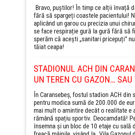
Bravo, puștilor! În timp ce alții învață 
fără să spargeți coastele pacientului! 
aplicând un garou cu precizia unui chiru
se face respirație gură la gură fără să 
sperăm că acești „sanitari pricepuți” nu
tăiat ceapa!
STADIONUL ACH DIN CARAN
UN TEREN CU GAZON… SAU V
În Caransebeș, fostul stadion ACH din spa
pentru modica sumă de 200.000 de euro. 
mai mult o amintire decât o realitate e 
rămână spațiu sportiv. Deocamdată! Pen
însemna și un bloc de 10 etaje cu sală de
freacă mâinile, visând la „Vila Gazonul 