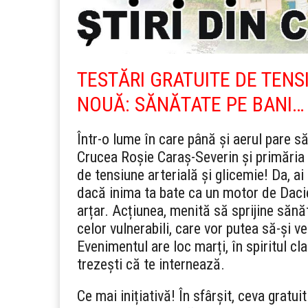
TESTĂRI GRATUITE DE TENS
NOUĂ: SĂNĂTATE PE BANI…
Într-o lume în care până și aerul pare s
Crucea Roșie Caraș-Severin și primăria l
de tensiune arterială și glicemie! Da, ai c
dacă inima ta bate ca un motor de Dacie
arțar. Acțiunea, menită să sprijine sănă
celor vulnerabili, care vor putea să-și 
Evenimentul are loc marți, în spiritul cla
trezești că te internează.
Ce mai inițiativă! În sfârșit, ceva gratu