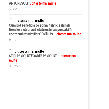
ANTONESCU!
... citește mai multe
495
... citește mai multe
Cum pot beneficia de șomaj tehnic salariații
firmelor a căror activitate este suspendată în
contextul restricțiilor COVID-19
... citește mai multe
3081
... citește mai multe
STIRI PE SCURT.FOARTE PE SCURT.
... citește mai
multe
3214