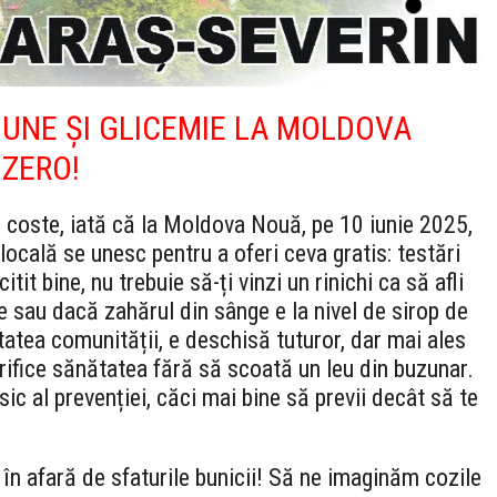
IUNE ȘI GLICEMIE LA MOLDOVA
 ZERO!
ă coste, iată că la Moldova Nouă, pe 10 iunie 2025,
ocală se unesc pentru a oferi ceva gratis: testări
itit bine, nu trebuie să-ți vinzi un rinichi ca să afli
 sau dacă zahărul din sânge e la nivel de sirop de
tatea comunității, e deschisă tuturor, dar mai ales
verifice sănătatea fără să scoată un leu din buzunar.
sic al prevenției, căci mai bine să previi decât să te
it în afară de sfaturile bunicii! Să ne imaginăm cozile