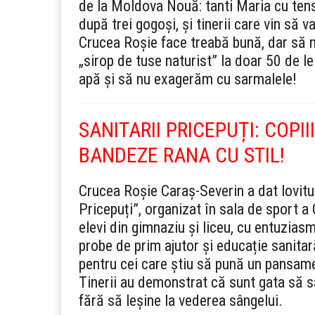
de la Moldova Nouă: tanti Maria cu tens
după trei gogoși, și tinerii care vin să 
Crucea Roșie face treabă bună, dar să n
„sirop de tuse naturist” la doar 50 de l
apă și să nu exagerăm cu sarmalele!
SANITARII PRICEPUȚI: COPI
BANDEZE RANA CU STIL!
Crucea Roșie Caraș-Severin a dat lovitu
Pricepuți”, organizat în sala de sport a 
elevi din gimnaziu și liceu, cu entuziasm
probe de prim ajutor și educație sanita
pentru cei care știu să pună un pansamen
Tinerii au demonstrat că sunt gata să sa
fără să leșine la vederea sângelui.