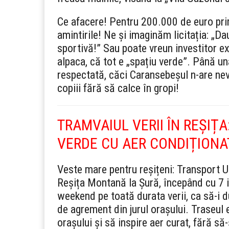
Ce afacere! Pentru 200.000 de euro pri
amintirile! Ne și imaginăm licitația: „D
sportivă!” Sau poate vreun investitor e
alpaca, că tot e „spațiu verde”. Până un
respectată, căci Caransebeșul n-are nev
copiii fără să calce în gropi!
TRAMVAIUL VERII ÎN REȘIȚA
VERDE CU AER CONDIȚIONA
Veste mare pentru reșițeni: Transport Ur
Reșița Montană la Șură, începând cu 7 i
weekend pe toată durata verii, ca să-i du
de agrement din jurul orașului. Traseul 
orașului și să inspire aer curat, fără 