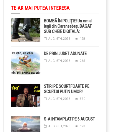
TE-AR MAI PUTEA INTERESA
BOMBĂ ÎN POLIȚIE! Un om al
legii din Caransebeș, BĂGAT
SUB CHEIE DIGITALĂ:
Judecătorii i-au pus BRĂȚARĂ
AUG. 6TH, 2026
128
ELECTRONICĂ la picior!
DE PRIN JUDET ADUNATE
AUG. 6TH, 2026
265
STIRI PE SCURT.FOARTE PE
SCURT.SI PUTIN UMOR!
AUG. 6TH, 2026
370
S-A INTAMPLAT PE 6 AUGUST
AUG. 6TH, 2026
123