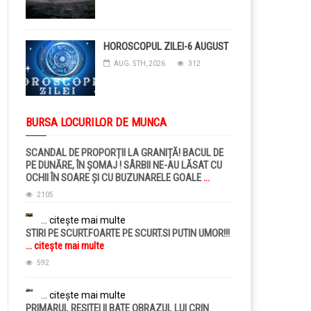
HOROSCOPUL ZILEI-6 AUGUST
AUG. 5TH, 2026
312
BURSA LOCURILOR DE MUNCA
SCANDAL DE PROPORȚII LA GRANIȚĂ! BACUL DE
PE DUNĂRE, ÎN ȘOMAJ ! SÂRBII NE-AU LĂSAT CU
OCHII ÎN SOARE ȘI CU BUZUNARELE GOALE
...
citește mai multe
2105
... citește mai multe
STIRI PE SCURT.FOARTE PE SCURT.SI PUTIN UMOR!!!
... citește mai multe
592
... citește mai multe
PRIMARUL RESITEI II BATE OBRAZUL LUI CRIN