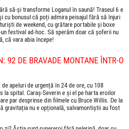
c fără să-și transforme Loganul în saună! Traseul 6 e
 și cu bonusul că poți admira peisajul fără să înjuri
turiști de weekend, cu grătare portabile și boxe
-un festival ad-hoc. Să sperăm doar că șoferii nu
ă, că vara abia începe!
: 92 DE BRAVADE MONTANE ÎNTR-O
 de apeluri de urgență în 24 de ore, cu 108
 la spital. Caraș-Severin e și el pe harta eroilor
are par desprinse din filmele cu Bruce Willis. De la
t că gravitația nu e opțională, salvamontiștii au fost
o zi? Ăștia sunt supereroi fără pelerină, doar cu