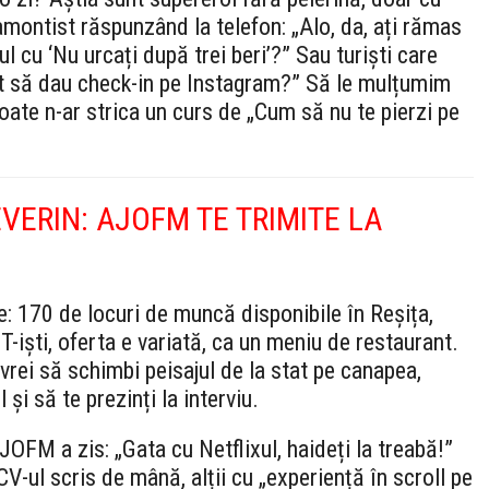
montist răspunzând la telefon: „Alo, da, ați rămas
 cu ‘Nu urcați după trei beri’?” Sau turiști care
t să dau check-in pe Instagram?” Să le mulțumim
poate n-ar strica un curs de „Cum să nu te pierzi pe
EVERIN: AJOFM TE TRIMITE LA
: 170 de locuri de muncă disponibile în Reșița,
T-iști, oferta e variată, ca un meniu de restaurant.
vrei să schimbi peisajul de la stat pe canapea,
i să te prezinți la interviu.
FM a zis: „Gata cu Netflixul, haideți la treabă!”
V-ul scris de mână, alții cu „experiență în scroll pe