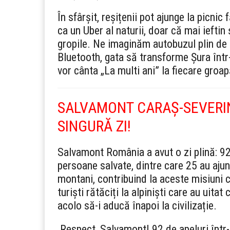
În sfârșit, reșițenii pot ajunge la picni
ca un Uber al naturii, doar că mai ieftin
gropile. Ne imaginăm autobuzul plin de 
Bluetooth, gata să transforme Șura într
vor cânta „La multi ani” la fiecare groap
SALVAMONT CARAȘ-SEVERIN
SINGURĂ ZI!
Salvamont România a avut o zi plină: 92
persoane salvate, dintre care 25 au ajuns
montani, contribuind la aceste misiuni c
turiști rătăciți la alpiniști care au uita
acolo să-i aducă înapoi la civilizație.
Respect, Salvamont! 92 de apeluri într-