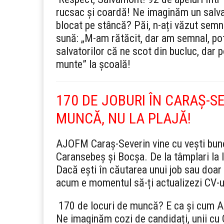
rucsac și coardă! Ne imaginăm un salva
blocat pe stâncă? Păi, n-ați văzut semnul
sună: „M-am rătăcit, dar am semnal, po
salvatorilor că ne scot din bucluc, dar 
munte” la școală!
170 DE JOBURI ÎN CARAȘ-S
MUNCĂ, NU LA PLAJĂ!
AJOFM Caraș-Severin vine cu vești bune
Caransebeș și Bocșa. De la tâmplari la I
Dacă ești în căutarea unui job sau doar 
acum e momentul să-ți actualizezi CV-ul ș
170 de locuri de muncă? E ca și cum AJO
Ne imaginăm cozi de candidați, unii cu C