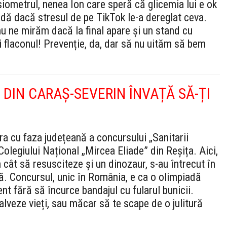
iometrul, nenea Ion care speră că glicemia lui e ok
vadă dacă stresul de pe TikTok le-a dereglat ceva.
u ne mirăm dacă la final apare și un stand cu
ei flaconul! Prevenție, da, dar să nu uităm să bem
II DIN CARAȘ-SEVERIN ÎNVAȚĂ SĂ-ȚI
ra cu faza județeană a concursului „Sanitarii
Colegiului Național „Mircea Eliade” din Reșița. Aici,
 cât să resusciteze și un dinozaur, s-au întrecut în
ră. Concursul, unic în România, e ca o olimpiadă
t fără să încurce bandajul cu fularul bunicii.
lveze vieți, sau măcar să te scape de o julitură