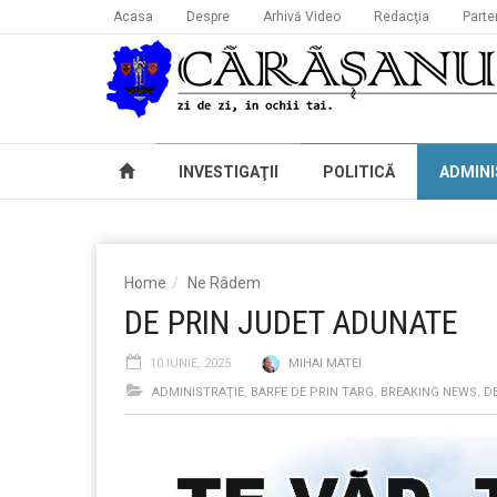
Acasa
Despre
Arhivă Video
Redacţia
Parte
INVESTIGAŢII
POLITICĂ
ADMINI
Home
Ne Râdem
DE PRIN JUDET ADUNATE
10 IUNIE, 2025
MIHAI MATEI
ADMINISTRAŢIE
,
BARFE DE PRIN TARG
,
BREAKING NEWS
,
D