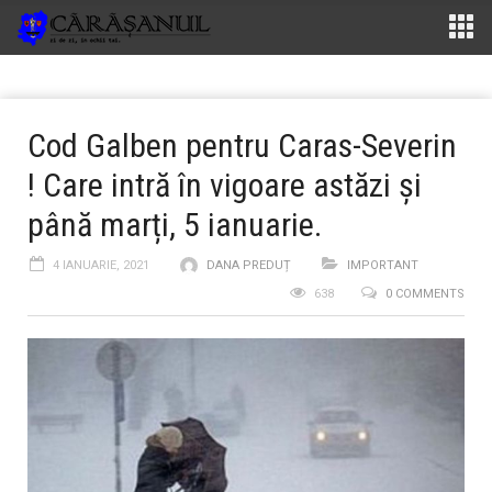
Cod Galben pentru Caras-Severin
! Care intră în vigoare astăzi și
până marți, 5 ianuarie.
4 IANUARIE, 2021
DANA PREDUȚ
IMPORTANT
638
0 COMMENTS