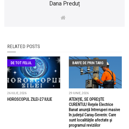
Dana Preduț
RELATED POSTS
DE TOT FELUL
BARFE DE PRIN TARG
26 IULIE, 2026
29 IUNIE, 2026
HOROSCOPUL ZILEI-27 IULIE
ATENȚIE, SE OPREȘTE
CURENTUL! Rețele Electrice
Banat anunță întreruperi masive
în județul Caraș-Severin: Care
sunt localitățile afectate și
programul reviziilor