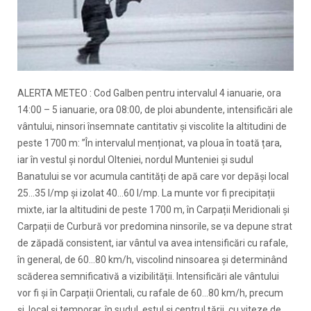
ALERTA METEO : Cod Galben pentru intervalul 4 ianuarie, ora
14:00 – 5 ianuarie, ora 08:00, de ploi abundente, intensificări ale
vântului, ninsori însemnate cantitativ și viscolite la altitudini de
peste 1700 m: ”În intervalul menționat, va ploua în toată țara,
iar în vestul și nordul Olteniei, nordul Munteniei și sudul
Banatului se vor acumula cantități de apă care vor depăși local
25…35 l/mp și izolat 40…60 l/mp. La munte vor fi precipitații
mixte, iar la altitudini de peste 1700 m, în Carpații Meridionali și
Carpații de Curbură vor predomina ninsorile, se va depune strat
de zăpadă consistent, iar vântul va avea intensificări cu rafale,
în general, de 60…80 km/h, viscolind ninsoarea și determinând
scăderea semnificativă a vizibilității. Intensificări ale vântului
vor fi și în Carpații Orientali, cu rafale de 60…80 km/h, precum
și, local și temporar, în sudul, estul și centrul țării, cu viteze de