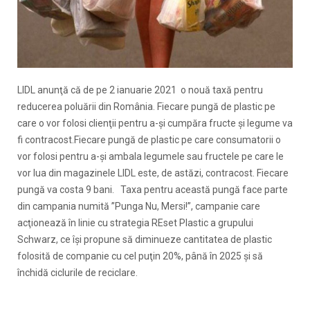
LIDL anunţă că de pe 2 ianuarie 2021 o nouă taxă pentru
reducerea poluării din România. Fiecare pungă de plastic pe
care o vor folosi clienţii pentru a-şi cumpăra fructe şi legume va
fi contracost.Fiecare pungă de plastic pe care consumatorii o
vor folosi pentru a-şi ambala legumele sau fructele pe care le
vor lua din magazinele LIDL este, de astăzi, contracost. Fiecare
pungă va costa 9 bani. Taxa pentru această pungă face parte
din campania numită ”Punga Nu, Mersi!”, campanie care
acţionează în linie cu strategia REset Plastic a grupului
Schwarz, ce îşi propune să diminueze cantitatea de plastic
folosită de companie cu cel puţin 20%, până în 2025 şi să
închidă ciclurile de reciclare.