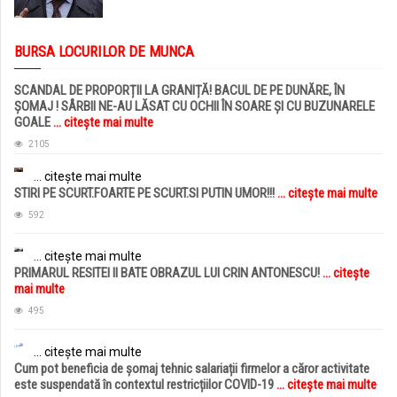
BURSA LOCURILOR DE MUNCA
SCANDAL DE PROPORȚII LA GRANIȚĂ! BACUL DE PE DUNĂRE, ÎN
ȘOMAJ ! SÂRBII NE-AU LĂSAT CU OCHII ÎN SOARE ȘI CU BUZUNARELE
GOALE
... citește mai multe
2105
... citește mai multe
STIRI PE SCURT.FOARTE PE SCURT.SI PUTIN UMOR!!!
... citește mai multe
592
... citește mai multe
PRIMARUL RESITEI II BATE OBRAZUL LUI CRIN ANTONESCU!
... citește
mai multe
495
... citește mai multe
Cum pot beneficia de șomaj tehnic salariații firmelor a căror activitate
este suspendată în contextul restricțiilor COVID-19
... citește mai multe