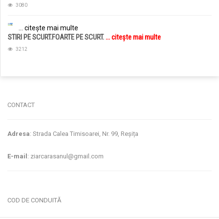
3080
... citește mai multe
STIRI PE SCURT.FOARTE PE SCURT.
... citește mai multe
3212
jucarii copii
magazin copii
CONTACT
Adresa
: Strada Calea Timisoarei, Nr. 99, Reșița
E-mail
: ziarcarasanul@gmail.com
COD DE CONDUITĂ