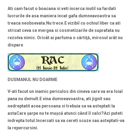
Ati cam facut o boacana si veti incerca inutil sa fardati
lucrurile de asa maniera incat gafa dumneavoastra sa
treaca neobsevata.Nu trece.E vizibil cu ochiul liber ca ati
stricat ceva ce mergea si cosmetizarile de suprafata nu
rezolva nimic.
Oricât ai parfuma o cârtiţă, mirosul urât nu
dispare
.
DUSMANUL NU DOARME
V-ati facut un inamic periculos din cineva care va era loial
pana nu demult.E vina dumneavoastra, ati jignit sau
nedreptatit acea persoana si trebuia sa va asteptati la
asta
Care şarpe nu te muşcă atunci când îl calci?Azi puteti
indrepta totul.Incercati sa va cereti scuze sau asteptati-va
la repercursini.