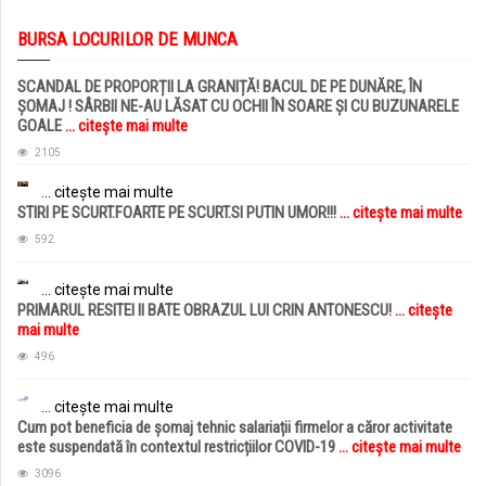
BURSA LOCURILOR DE MUNCA
SCANDAL DE PROPORȚII LA GRANIȚĂ! BACUL DE PE DUNĂRE, ÎN
ȘOMAJ ! SÂRBII NE-AU LĂSAT CU OCHII ÎN SOARE ȘI CU BUZUNARELE
GOALE
... citește mai multe
2105
... citește mai multe
STIRI PE SCURT.FOARTE PE SCURT.SI PUTIN UMOR!!!
... citește mai multe
592
... citește mai multe
PRIMARUL RESITEI II BATE OBRAZUL LUI CRIN ANTONESCU!
... citește
mai multe
496
... citește mai multe
Cum pot beneficia de șomaj tehnic salariații firmelor a căror activitate
este suspendată în contextul restricțiilor COVID-19
... citește mai multe
3096