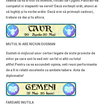
seama ca nu a fost cu intentie, riscati sa-l jigniti.Pastrati-va
cumpatul si stapaniti-va nervii!
Dacă vorbeşti urât, atunci ai
să înghiţi şi tu vorbe urâte. Dacă vrei să primeşti cadouri,
trebuie să dai şi tu altora.
MUTUL N-ARE NICIUN DUSMAN
Sunteti in mijlocul unor certuri legate de niste proiecte de
viitor pe care unii le vad intr-un fel si altii cu totul
altfel.Pentru ca va ascundeti opinia, veti reusi performanta
de a fi in relatii excelente cu ambele tabere. Asta da
diplomatie!
FARDARE INUTILA