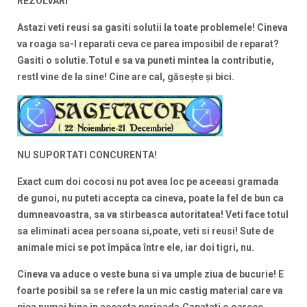
REZOLVARI
Astazi veti reusi sa gasiti solutii la toate problemele! Cineva
va roaga sa-I reparati ceva ce parea imposibil de reparat?
Gasiti o solutie.Totul e sa va puneti mintea la contributie,
restl vine de la sine!
Cine are cal, găseşte şi bici.
NU SUPORTATI CONCURENTA!
Exact cum doi cocosi nu pot avea loc pe aceeasi gramada
de gunoi, nu puteti accepta ca cineva, poate la fel de bun ca
dumneavoastra, sa va stirbeasca autoritatea! Veti face totul
sa eliminati acea persoana si,poate, veti si reusi!
Sute de
animale mici se pot împăca între ele, iar doi tigri, nu.
Cineva va aduce o veste buna si va umple ziua de bucurie! E
foarte posibil sa se refere la un mic castig material care va