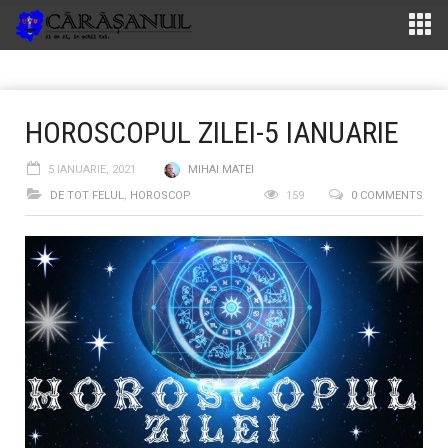
HOROSCOPUL ZILEI-5 IANUARIE
5 IANUARIE, 2021
MIHAI MATEI
DE TOT FELUL
,
HOROSCOP
159
0 COMMENTS