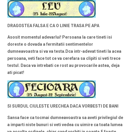
DRAGOSTEA FALSA E CA O LINIE TRASA PE APA
Asosit momentul adevarlui! Persoana la care tineti isi
doreste o dovada a fermitatii sentimentelor
dumneavoastra si va va testa.Dca intr-adevat tineti la acea
persoana, veti face tot ce va cerefara sa clipiti si veti trece
testul. Daca va intrebati ce rost au provocarile astea, deja
ati picat!
SI SURDUL CIULESTE URECHEA DACA VORBESTI DE BANI
Sansa face ca tocmai dumneavoastra sa aveti privilegiul de
a imparti niste bunuri si veti vedea cu uimire ca toata lumea
va asculta ordinele, chiar cand vorbiti in soapta.E foarte