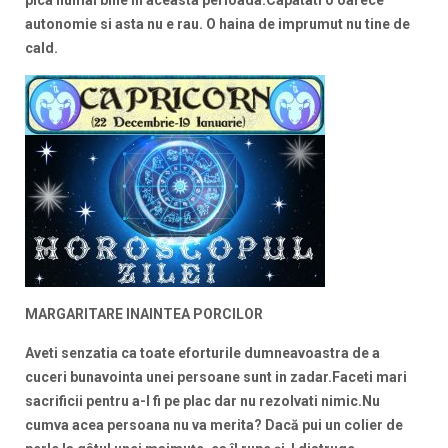
pica numai bine in aceasta perioada.Capatati o oarece
autonomie si asta nu e rau. O haina de imprumut nu tine de
cald.
MARGARITARE INAINTEA PORCILOR
Aveti senzatia ca toate eforturile dumneavoastra de a
cuceri bunavointa unei persoane sunt in zadar.Faceti mari
sacrificii pentru a-I fi pe plac dar nu rezolvati nimic.Nu
cumva acea persoana nu va merita?
Dacă pui un colier de