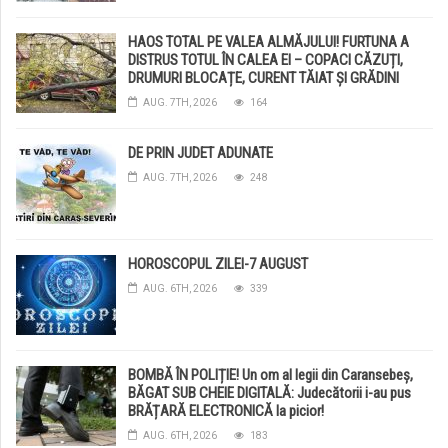
HAOS TOTAL PE VALEA ALMĂJULUI! FURTUNA A
DISTRUS TOTUL ÎN CALEA EI – COPACI CĂZUȚI,
DRUMURI BLOCAȚE, CURENT TĂIAT ȘI GRĂDINI
DISTRUSE DE GRINDINĂ!
AUG. 7TH, 2026
164
DE PRIN JUDET ADUNATE
AUG. 7TH, 2026
248
HOROSCOPUL ZILEI-7 AUGUST
AUG. 6TH, 2026
339
BOMBĂ ÎN POLIȚIE! Un om al legii din Caransebeș,
BĂGAT SUB CHEIE DIGITALĂ: Judecătorii i-au pus
BRĂȚARĂ ELECTRONICĂ la picior!
AUG. 6TH, 2026
183