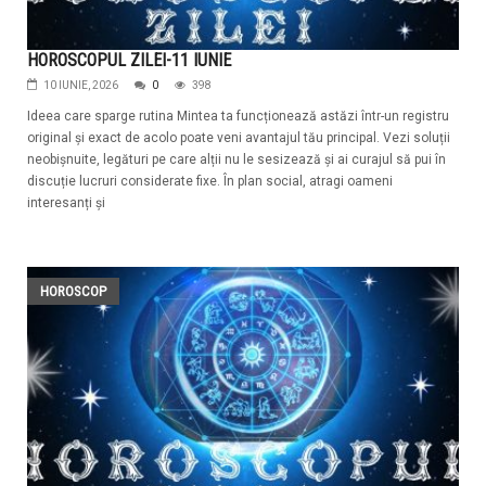
HOROSCOPUL ZILEI-11 IUNIE
10 IUNIE, 2026
0
398
Ideea care sparge rutina Mintea ta funcționează astăzi într-un registru
original și exact de acolo poate veni avantajul tău principal. Vezi soluții
neobișnuite, legături pe care alții nu le sesizează și ai curajul să pui în
discuție lucruri considerate fixe. În plan social, atragi oameni
interesanți și
HOROSCOP