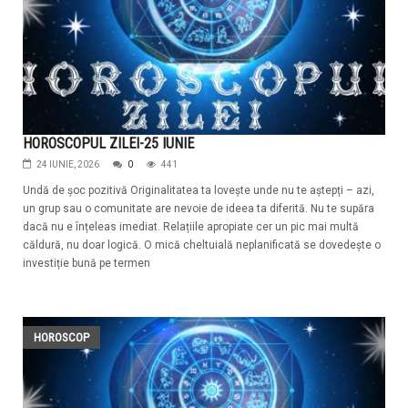
HOROSCOPUL ZILEI-25 IUNIE
24 IUNIE, 2026
0
441
Undă de șoc pozitivă Originalitatea ta lovește unde nu te aștepți – azi,
un grup sau o comunitate are nevoie de ideea ta diferită. Nu te supăra
dacă nu e înțeleas imediat. Relațiile apropiate cer un pic mai multă
căldură, nu doar logică. O mică cheltuială neplanificată se dovedește o
investiție bună pe termen
HOROSCOP