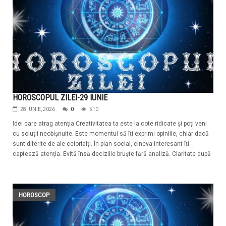
HOROSCOPUL ZILEI-29 IUNIE
28 IUNIE, 2026
0
510
Idei care atrag atenția Creativitatea ta este la cote ridicate și poți veni
cu soluții neobișnuite. Este momentul să îți exprimi opiniile, chiar dacă
sunt diferite de ale celorlalți. În plan social, cineva interesant îți
captează atenția. Evită însă deciziile bruște fără analiză. Claritate după
HOROSCOP