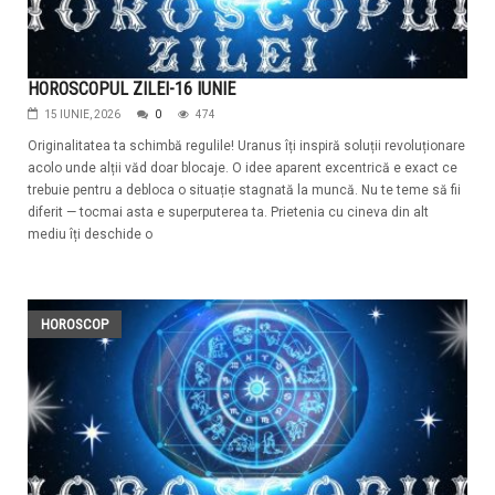
HOROSCOPUL ZILEI-16 IUNIE
15 IUNIE, 2026
0
474
Originalitatea ta schimbă regulile! Uranus îți inspiră soluții revoluționare
acolo unde alții văd doar blocaje. O idee aparent excentrică e exact ce
trebuie pentru a debloca o situație stagnată la muncă. Nu te teme să fii
diferit — tocmai asta e superputerea ta. Prietenia cu cineva din alt
mediu îți deschide o
HOROSCOP