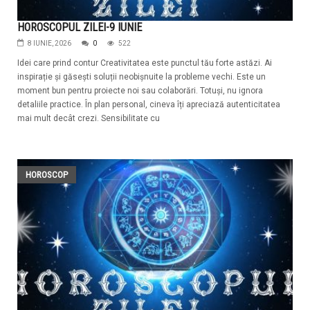
HOROSCOPUL ZILEI-9 IUNIE
8 IUNIE, 2026
0
522
Idei care prind contur Creativitatea este punctul tău forte astăzi. Ai
inspirație și găsești soluții neobișnuite la probleme vechi. Este un
moment bun pentru proiecte noi sau colaborări. Totuși, nu ignora
detaliile practice. În plan personal, cineva îți apreciază autenticitatea
mai mult decât crezi. Sensibilitate cu
HOROSCOP