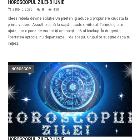
HOROSCOPUL ZILEI-3 IUNIE
2 IUNIE, 2026
0
438
Ideea rebelă devine soluție Un prieten îți aduce o propunere ciudată la
prima vedere. Ascult-o până la capăt: acolo e viitorul. Tehnologia te
ajută, dar o pană de curent îți amintește să ai backup. În dragoste,
libertatea apropie, nu depărtează — dă spațiu. Grupul te susține dacă tu
inițiezi.
HOROSCOP
HOROSCOPUL ZILEI-2 IUNIE