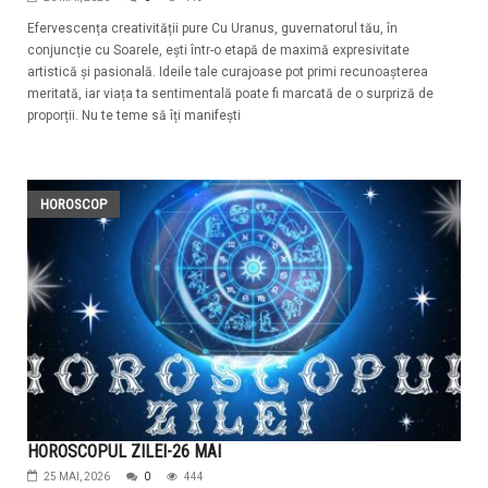
Efervescența creativității pure Cu Uranus, guvernatorul tău, în
conjuncție cu Soarele, ești într-o etapă de maximă expresivitate
artistică și pasională. Ideile tale curajoase pot primi recunoașterea
meritată, iar viața ta sentimentală poate fi marcată de o surpriză de
proporții. Nu te teme să îți manifești
HOROSCOP
HOROSCOPUL ZILEI-26 MAI
25 MAI, 2026
0
444