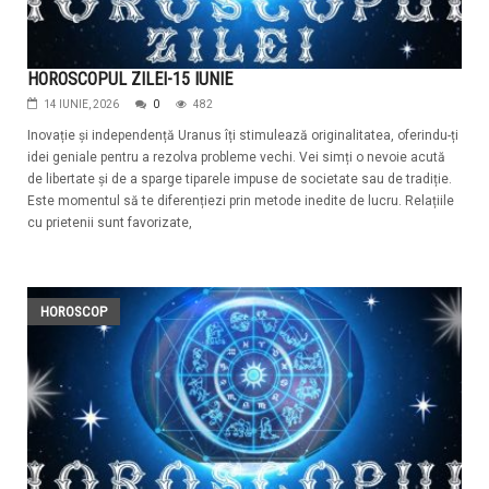
HOROSCOPUL ZILEI-15 IUNIE
14 IUNIE, 2026
0
482
Inovație și independență Uranus îți stimulează originalitatea, oferindu-ți
idei geniale pentru a rezolva probleme vechi. Vei simți o nevoie acută
de libertate și de a sparge tiparele impuse de societate sau de tradiție.
Este momentul să te diferențiezi prin metode inedite de lucru. Relațiile
cu prietenii sunt favorizate,
HOROSCOP