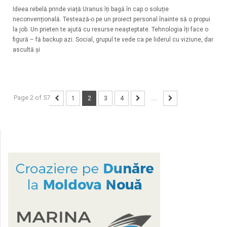
Ideea rebelă prinde viață Uranus îți bagă în cap o soluție
neconvențională. Testează-o pe un proiect personal înainte să o propui
la job. Un prieten te ajută cu resurse neașteptate. Tehnologia îți face o
figură – fă backup azi. Social, grupul te vede ca pe liderul cu viziune, dar
ascultă și
Page 2 of 57
1
2
3
4
...