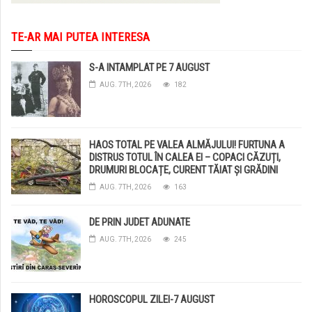
TE-AR MAI PUTEA INTERESA
S-A INTAMPLAT PE 7 AUGUST
AUG. 7TH, 2026
182
HAOS TOTAL PE VALEA ALMĂJULUI! FURTUNA A
DISTRUS TOTUL ÎN CALEA EI – COPACI CĂZUȚI,
DRUMURI BLOCAȚE, CURENT TĂIAT ȘI GRĂDINI
DISTRUSE DE GRINDINĂ!
AUG. 7TH, 2026
163
DE PRIN JUDET ADUNATE
AUG. 7TH, 2026
245
HOROSCOPUL ZILEI-7 AUGUST