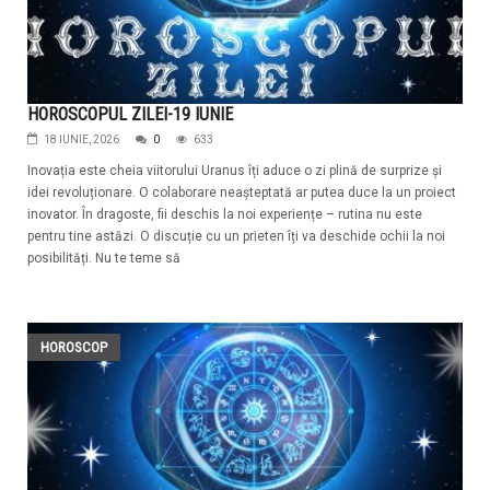
HOROSCOPUL ZILEI-19 IUNIE
18 IUNIE, 2026
0
633
Inovația este cheia viitorului Uranus îți aduce o zi plină de surprize și
idei revoluționare. O colaborare neașteptată ar putea duce la un proiect
inovator. În dragoste, fii deschis la noi experiențe – rutina nu este
pentru tine astăzi. O discuție cu un prieten îți va deschide ochii la noi
posibilități. Nu te teme să
HOROSCOP