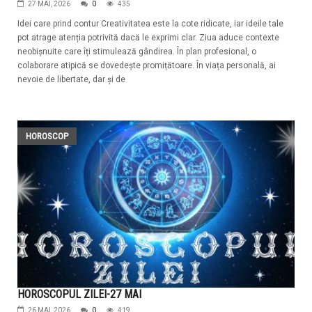
27 MAI, 2026
0
435
Idei care prind contur Creativitatea este la cote ridicate, iar ideile tale
pot atrage atenția potrivită dacă le exprimi clar. Ziua aduce contexte
neobișnuite care îți stimulează gândirea. În plan profesional, o
colaborare atipică se dovedește promițătoare. În viața personală, ai
nevoie de libertate, dar și de
HOROSCOP
HOROSCOPUL ZILEI-27 MAI
26 MAI, 2026
0
419