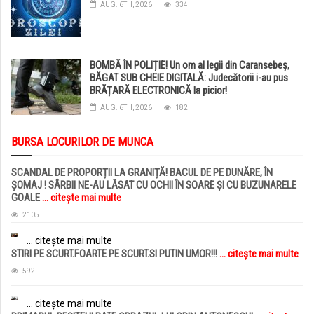
AUG. 6TH, 2026
334
BOMBĂ ÎN POLIȚIE! Un om al legii din Caransebeș,
BĂGAT SUB CHEIE DIGITALĂ: Judecătorii i-au pus
BRĂȚARĂ ELECTRONICĂ la picior!
AUG. 6TH, 2026
182
BURSA LOCURILOR DE MUNCA
SCANDAL DE PROPORȚII LA GRANIȚĂ! BACUL DE PE DUNĂRE, ÎN
ȘOMAJ ! SÂRBII NE-AU LĂSAT CU OCHII ÎN SOARE ȘI CU BUZUNARELE
GOALE
... citește mai multe
2105
... citește mai multe
STIRI PE SCURT.FOARTE PE SCURT.SI PUTIN UMOR!!!
... citește mai multe
592
... citește mai multe