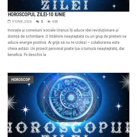
HOROSCOPUL ZILEI-10 IUNIE
9 IUNIE, 2026
0
438
Inovație și conexiuni sociale Uranus îți aduce idei revoluționare și
dorință de schimbare. O întâlnire neașteptată cu un grup de prieteni va
aduce energie pozitivă. Ai grijă să nu te izolezi – colaborarea este
cheia astăzi. Un proiect personal poate lua o turnură neașteptată, dar
benefică. Fii deschis la
HOROSCOP