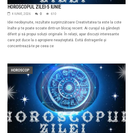
HOROSCOPUL ZILEI-5 IUNIE
4 IUNIE, 2026
0
610
Idei neobișnuite, rezultate surprinzătoare Creativitatea ta este la cote
înalte și te poate scoate dintr-un blocaj recent. Ai curajul să gândești
diferit și să propui soluții originale. În relații, apar discuții interesante
care pot duce la o apropiere neașteptată. Evită distragerile și
concentrează-te pe ceea ce
HOROSCOP