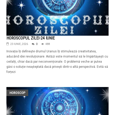
HOROSCOPUL ZILEI-24 IUNIE
23 IUNIE, 2026
0
488
Inovația îți definește drumul Uranus îți stimulează creativitatea,
aducând idei revoluționare. Astăzi este momentul să le împărtășești cu
ceilalți, chiar dacă par neconvenționale. O problemă veche ar putea
găsi o soluție neașteptată dacă privești dintr-o altă perspectivă. Evită să
forțezi
HOROSCOP