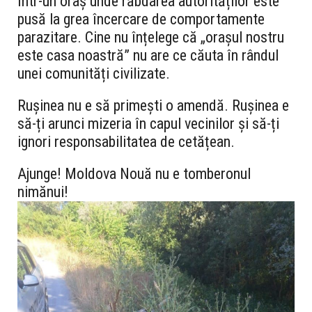
într-un oraș unde răbdarea autorităților este
pusă la grea încercare de comportamente
parazitare. Cine nu înțelege că „orașul nostru
este casa noastră” nu are ce căuta în rândul
unei comunități civilizate.
Rușinea nu e să primești o amendă. Rușinea e
să-ți arunci mizeria în capul vecinilor și să-ți
ignori responsabilitatea de cetățean.
Ajunge! Moldova Nouă nu e tomberonul
nimănui!