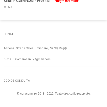
STIRI PE SCURT.FOARTE PE SCURT.
... citește mai multe
3231
jucarii copii
magazin copii
CONTACT
Adresa
: Strada Calea Timisoarei, Nr. 99, Reșița
E-mail
: ziarcarasanul@gmail.com
COD DE CONDUITĂ
© carasanul.ro 2018 - 2022. Toate drepturile rezervate.
Administrare WEB