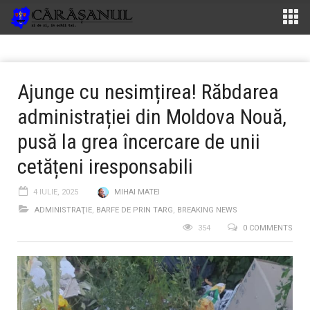
Ajunge cu nesimțirea! Răbdarea
administrației din Moldova Nouă,
pusă la grea încercare de unii
cetățeni iresponsabili
4 IULIE, 2025
MIHAI MATEI
ADMINISTRAŢIE
,
BARFE DE PRIN TARG
,
BREAKING NEWS
354
0 COMMENTS