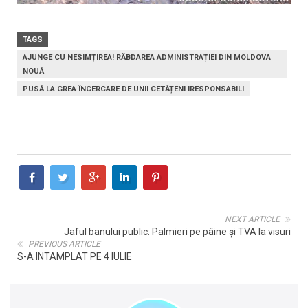
TAGS
AJUNGE CU NESIMȚIREA! RĂBDAREA ADMINISTRAȚIEI DIN MOLDOVA
NOUĂ
PUSĂ LA GREA ÎNCERCARE DE UNII CETĂȚENI IRESPONSABILI
NEXT ARTICLE
Jaful banului public: Palmieri pe pâine și TVA la visuri
PREVIOUS ARTICLE
S-A INTAMPLAT PE 4 IULIE