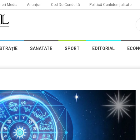
neri Media
Anunțuri
Cod De Conduită
Politică Confidențialitate
STRAȚIE
SANATATE
SPORT
EDITORIAL
ECON