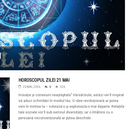
I
HOROSCOPUL ZILEI 21 MAI
20 MAI, 2026
0
326
Inovație și conexiuni neașteptate" Vărsătorule, astăzi vei fi inspirat
să aduci schimbări în mediul tău. O idee revoluționară ar putea
veni în mintea ta – notează-o și explorează-o mai departe. Relațiile
tale sociale vor fi sub semnul diversității, iar o întâlnire cu o
persoană neconvențională ar putea deschide