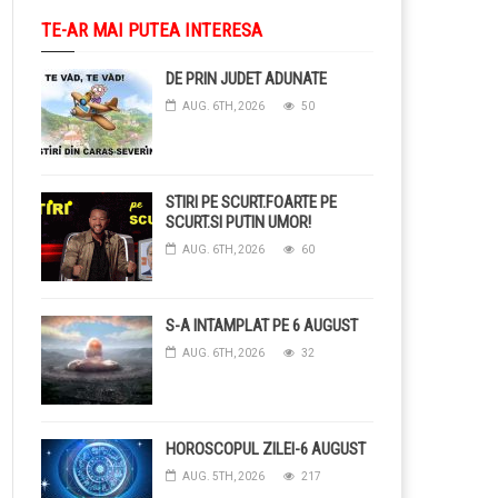
TE-AR MAI PUTEA INTERESA
DE PRIN JUDET ADUNATE
AUG. 6TH, 2026
50
STIRI PE SCURT.FOARTE PE
SCURT.SI PUTIN UMOR!
AUG. 6TH, 2026
60
S-A INTAMPLAT PE 6 AUGUST
AUG. 6TH, 2026
32
HOROSCOPUL ZILEI-6 AUGUST
AUG. 5TH, 2026
217