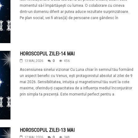
momentul să-l împărtășești cu lumea. O colaborare cu cineva
dintr-un domeniu diferit ar putea aduce rezultate surprinzătoare.
Pe plan social, vei fi atras(ă) de persoane care gândesc în
HOROSCOPUL ZILEI-14 MAI
13 MAI, 2026
0
456
Ascensiunea sinelui vizionar Cu Luna chiar în semnul tău formând
un aspect benefic cu Venus, ești protagonistul absolut al zilei de 9
mai 2026. Sensibilitatea, intuiția și magnetismul tău sunt la cote
maxime, oferindu-ți capacitatea de a influența mediul înconjurător
prin simpla ta prezență. Este momentul perfect pentru a
HOROSCOPUL ZILEI-13 MAI
12 MAI, 2026
0
348