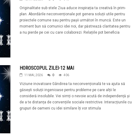
Originalitate sub stele Ziua aduce inspirația ta creativă în prim-
plan. Abordările neconvenționale pot genera soluții utile pentru
proiectele comune sau pentru pașii următori în muncă. Este un
moment bun să comunici idei noi, dar păstrează claritatea pentru
a nu pierde pe cei cu care colaborezi. Relațiile pot beneficia
HOROSCOPUL ZILEI-12 MAI
11 MAI, 2026
0
406
Viziune inovatoare Gândirea ta neconvențională te va ajuta să
găsești soluții ingenioase pentru probleme pe care alții le
consideră insolubile. Vei simți o nevoie acută de independență și
de a te distanța de convențiile sociale restrictive. Interacțiunile cu
grupuri de oameni cu idei similare îți vor stimula