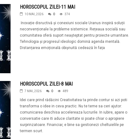
HOROSCOPUL ZILEI-11 MAI
10 MAI, 2026
0
374
Inovație disructivă și conexiuni sociale Uranus inspiră soluții
neconvenționale la probleme sistemice. Rețeaua socială sau
comunitatea oferă suport neașteptat pentru proiecte umanitare.
Tehnologia și progresul ideologic domină agenda mentală.
Distanțarea emoțională obișnuită cedează în fața
HOROSCOPUL ZILEI-8 MAI
7 MAI, 2026
0
489
Idei care prind rădăcini Creativitatea ta prinde contur si azi poti
transforma o idee in ceva practic. Nu te teme sa ceri ajutor:
comunicarea deschisa accelereaza lucrurile. In iubire, apare o
conversatie care iti aduce claritate si poate chiar o apropiere
surprinzatoare. Financiar, e bine sa gestionezi cheltuielile pe
termen scurt.