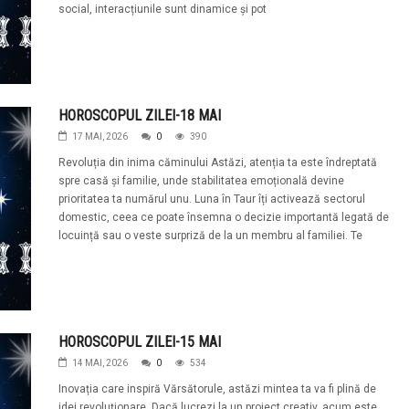
social, interacțiunile sunt dinamice și pot
HOROSCOPUL ZILEI-18 MAI
17 MAI, 2026
0
390
Revoluția din inima căminului Astăzi, atenția ta este îndreptată
spre casă și familie, unde stabilitatea emoțională devine
prioritatea ta numărul unu. Luna în Taur îți activează sectorul
domestic, ceea ce poate însemna o decizie importantă legată de
locuință sau o veste surpriză de la un membru al familiei. Te
HOROSCOPUL ZILEI-15 MAI
14 MAI, 2026
0
534
Inovația care inspiră Vărsătorule, astăzi mintea ta va fi plină de
idei revoluționare. Dacă lucrezi la un proiect creativ, acum este