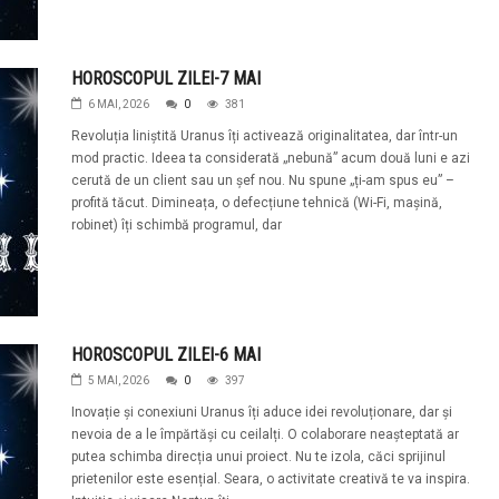
HOROSCOPUL ZILEI-7 MAI
6 MAI, 2026
0
381
Revoluția liniștită Uranus îți activează originalitatea, dar într-un
mod practic. Ideea ta considerată „nebună” acum două luni e azi
cerută de un client sau un șef nou. Nu spune „ți-am spus eu” –
profită tăcut. Dimineața, o defecțiune tehnică (Wi-Fi, mașină,
robinet) îți schimbă programul, dar
HOROSCOPUL ZILEI-6 MAI
5 MAI, 2026
0
397
Inovație și conexiuni Uranus îți aduce idei revoluționare, dar și
nevoia de a le împărtăși cu ceilalți. O colaborare neașteptată ar
putea schimba direcția unui proiect. Nu te izola, căci sprijinul
prietenilor este esențial. Seara, o activitate creativă te va inspira.