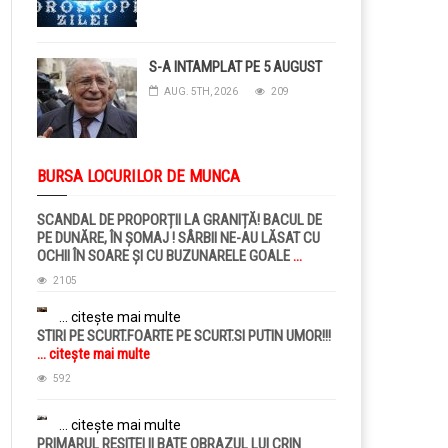
S-A INTAMPLAT PE 5 AUGUST
AUG. 5TH, 2026
209
BURSA LOCURILOR DE MUNCA
SCANDAL DE PROPORȚII LA GRANIȚĂ! BACUL DE
PE DUNĂRE, ÎN ȘOMAJ ! SÂRBII NE-AU LĂSAT CU
OCHII ÎN SOARE ȘI CU BUZUNARELE GOALE
...
citește mai multe
2105
... citește mai multe
STIRI PE SCURT.FOARTE PE SCURT.SI PUTIN UMOR!!!
... citește mai multe
592
... citește mai multe
PRIMARUL RESITEI II BATE OBRAZUL LUI CRIN