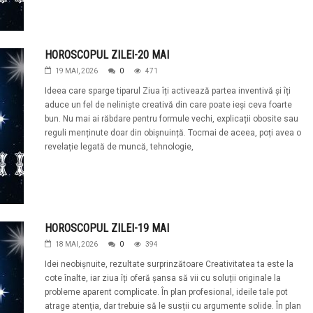
HOROSCOPUL ZILEI-20 MAI
19 MAI, 2026
0
471
Ideea care sparge tiparul Ziua îți activează partea inventivă și îți
aduce un fel de neliniște creativă din care poate ieși ceva foarte
bun. Nu mai ai răbdare pentru formule vechi, explicații obosite sau
reguli menținute doar din obișnuință. Tocmai de aceea, poți avea o
revelație legată de muncă, tehnologie,
HOROSCOPUL ZILEI-19 MAI
18 MAI, 2026
0
394
Idei neobișnuite, rezultate surprinzătoare Creativitatea ta este la
cote înalte, iar ziua îți oferă șansa să vii cu soluții originale la
probleme aparent complicate. În plan profesional, ideile tale pot
atrage atenția, dar trebuie să le susții cu argumente solide. În plan