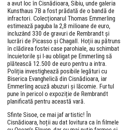
a avut loc în Cisnădioara, Sibiu, unde galeria
Kunsthaus 7B a fost prădată de o bandă de
infractori. Colecționarul Thomas Emmerling
estimează paguba la 2,8 milioane de euro,
incluzând 330 de gravuri de Rembrandt și
lucrări de Picasso și Chagall. Hoții au pătruns
în clădirea fostei case parohiale, au schimbat
încuietorile și l-au obligat pe Emmerling să
plătească 12.500 de euro pentru a intra.
Poliția investighează posibile legături cu
Biserica Evanghelică din Cisnădioara, iar
Emmerling acuză abuzuri și lăcomie. Furtul
pune în pericol o expoziție de Rembrandt
planificată pentru această vară.
Sfinte Sisoe, ce mai jaf artistic! În
Cisnădioara, hoții au dat lovitura ca în filmele
cu Ocean’s Eleven, dar cu mai puțin farmec și