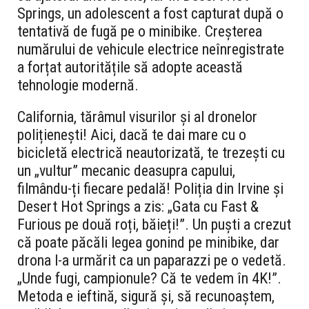
Springs, un adolescent a fost capturat după o
tentativă de fugă pe o minibike. Creșterea
numărului de vehicule electrice neînregistrate
a forțat autoritățile să adopte această
tehnologie modernă.
California, tărâmul visurilor și al dronelor
polițienești! Aici, dacă te dai mare cu o
bicicletă electrică neautorizată, te trezești cu
un „vultur” mecanic deasupra capului,
filmându-ți fiecare pedală! Poliția din Irvine și
Desert Hot Springs a zis: „Gata cu Fast &
Furious pe două roți, băieți!”. Un puști a crezut
că poate păcăli legea gonind pe minibike, dar
drona l-a urmărit ca un paparazzi pe o vedetă.
„Unde fugi, campionule? Că te vedem în 4K!”.
Metoda e ieftină, sigură și, să recunoaștem,