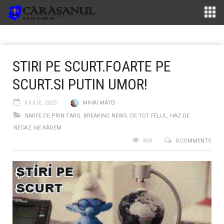
STIRI PE SCURT.FOARTE PE
SCURT.SI PUTIN UMOR!
4 IULIE, 2025
MIHAI MATEI
BARFE DE PRIN TARG
,
BREAKING NEWS
,
DE TOT FELUL
,
HAZ DE
NECAZ
,
NE RÂDEM
808
0 COMMENTS