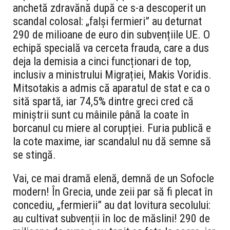
anchetă zdravănă după ce s-a descoperit un
scandal colosal: „falși fermieri” au deturnat
290 de milioane de euro din subvențiile UE. O
echipă specială va cerceta frauda, care a dus
deja la demisia a cinci funcționari de top,
inclusiv a ministrului Migrației, Makis Voridis.
Mitsotakis a admis că aparatul de stat e ca o
sită spartă, iar 74,5% dintre greci cred că
miniștrii sunt cu mâinile până la coate în
borcanul cu miere al corupției. Furia publică e
la cote maxime, iar scandalul nu dă semne să
se stingă.
Vai, ce mai dramă elenă, demnă de un Sofocle
modern! În Grecia, unde zeii par să fi plecat în
concediu, „fermierii” au dat lovitura secolului:
au cultivat subvenții în loc de măslini! 290 de