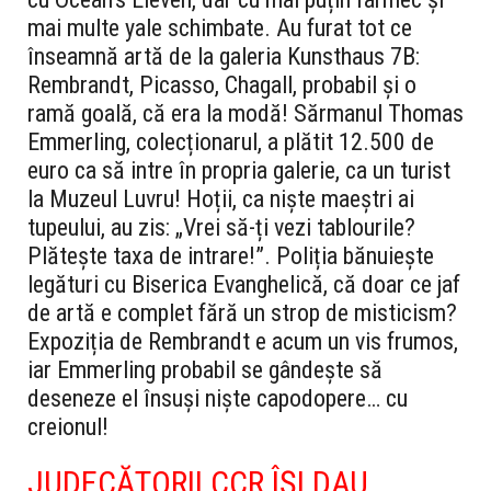
mai multe yale schimbate. Au furat tot ce
înseamnă artă de la galeria Kunsthaus 7B:
Rembrandt, Picasso, Chagall, probabil și o
ramă goală, că era la modă! Sărmanul Thomas
Emmerling, colecționarul, a plătit 12.500 de
euro ca să intre în propria galerie, ca un turist
la Muzeul Luvru! Hoții, ca niște maeștri ai
tupeului, au zis: „Vrei să-ți vezi tablourile?
Plătește taxa de intrare!”. Poliția bănuiește
legături cu Biserica Evanghelică, că doar ce jaf
de artă e complet fără un strop de misticism?
Expoziția de Rembrandt e acum un vis frumos,
iar Emmerling probabil se gândește să
deseneze el însuși niște capodopere… cu
creionul!
JUDECĂTORII CCR ÎȘI DAU