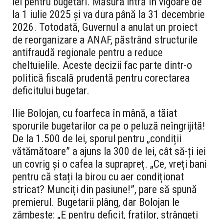
lei pentru bugetari. Măsura intră în vigoare de
la 1 iulie 2025 și va dura până la 31 decembrie
2026. Totodată, Guvernul a anulat un proiect
de reorganizare a ANAF, păstrând structurile
antifraudă regionale pentru a reduce
cheltuielile. Aceste decizii fac parte dintr-o
politică fiscală prudentă pentru corectarea
deficitului bugetar.
Ilie Bolojan, cu foarfeca în mână, a tăiat
sporurile bugetarilor ca pe o peluză neîngrijită!
De la 1.500 de lei, sporul pentru „condiții
vătămătoare” a ajuns la 300 de lei, cât să-ți iei
un covrig și o cafea la suprapreț. „Ce, vreți bani
pentru că stați la birou cu aer condiționat
stricat? Munciți din pasiune!”, pare să spună
premierul. Bugetarii plâng, dar Bolojan le
zâmbește: „E pentru deficit, fraților, strângeți