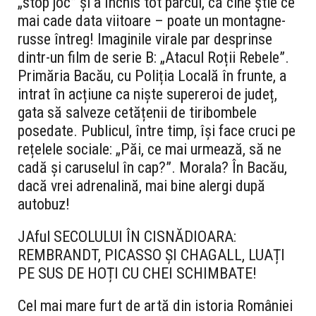
„stop joc” și a închis tot parcul, că cine știe ce
mai cade data viitoare – poate un montagne-
russe întreg! Imaginile virale par desprinse
dintr-un film de serie B: „Atacul Roții Rebele”.
Primăria Bacău, cu Poliția Locală în frunte, a
intrat în acțiune ca niște supereroi de județ,
gata să salveze cetățenii de tiribombele
posedate. Publicul, între timp, își face cruci pe
rețelele sociale: „Păi, ce mai urmează, să ne
cadă și caruselul în cap?”. Morala? În Bacău,
dacă vrei adrenalină, mai bine alergi după
autobuz!
JAful SECOLULUI ÎN CISNĂDIOARA:
REMBRANDT, PICASSO ȘI CHAGALL, LUAȚI
PE SUS DE HOȚI CU CHEI SCHIMBATE!
Cel mai mare furt de artă din istoria României