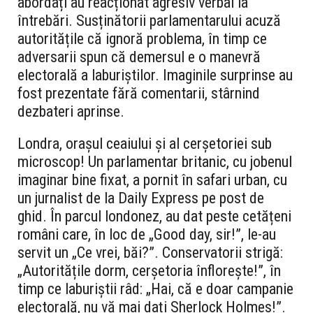
abordați au reacționat agresiv verbal la
întrebări. Susținătorii parlamentarului acuză
autoritățile că ignoră problema, în timp ce
adversarii spun că demersul e o manevră
electorală a laburiștilor. Imaginile surprinse au
fost prezentate fără comentarii, stârnind
dezbateri aprinse.
Londra, orașul ceaiului și al cerșetoriei sub
microscop! Un parlamentar britanic, cu jobenul
imaginar bine fixat, a pornit în safari urban, cu
un jurnalist de la Daily Express pe post de
ghid. În parcul londonez, au dat peste cetățeni
români care, în loc de „Good day, sir!”, le-au
servit un „Ce vrei, băi?”. Conservatorii strigă:
„Autoritățile dorm, cerșetoria înflorește!”, în
timp ce laburiștii râd: „Hai, că e doar campanie
electorală, nu vă mai dați Sherlock Holmes!”.