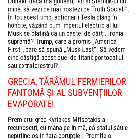
Donald, dacă mă gonești, iau și Starlink-ul cu
mine, să vezi ce mai postezi pe Truth Social!”.
În tot acest timp, acționarii Tesla plâng în
hohote, văzând cum imperiul electric al lui
Musk se clatină ca un castel de cărți. Ironia
supremă? Trump, care a promis „America
First”, pare să spună „Musk Last”. Să vedem
cine câștigă acest duel de titani: portocaliul
sau extraterestrul?
GRECIA, TĂRÂMUL FERMIERILOR
FANTOMĂ ȘI AL SUBVENȚIILOR
EVAPORATE!
Premierul grec Kyriakos Mitsotakis a
recunoscut, cu mâna pe inimă, că statul său e
neputincios în fața corupției. Promite o