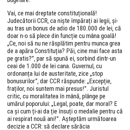
Vai, ce mai dreptate constituțională!
Judecătorii CCR, ca niște împărați ai legii, și-
au tras un bonus de adio de 180.000 de lei, că
doar n-o să plece din funcție cu mâna goală!
„Ce, noi să nu ne răsplătim pentru munca grea
de a apăra Constituția? Păi, cine mai face asta
pe gratis?”, par să spună ei, sorbind dintr-un
ceai de 1.000 de lei cana. Guvernul, cu
ordonanța lui de austeritate, zice „stop
bonusurilor”, dar CCR răspunde: „Excepție,
fraților, noi suntem mai presus!”. Juristul
critic, cu moralitatea în mână, plânge pe
umărul poporului: „Legal, poate, dar moral? E
ca și cum ți-ai da ție însuți o medalie pentru că
ai respirat nouă ani!”. Așteptăm următoarea
decizie a CCR: să declare sărăcia