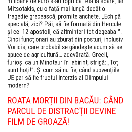
milioane de euro s-au topit ca feta la soare, iar
Mitsotakis, cu o față mai lungă decât o
tragedie grecească, promite anchete. „Echipă
specială, zici? Păi, să fie formată din Hercule
și cei 12 apostoli, că altminteri tot degeaba!”.
Cinci funcționari au zburat din posturi, inclusiv
Voridis, care probabil se gândește acum să se
apuce de agricultură… adevărată. Grecii,
furioși ca un Minotaur în labirint, strigă: „Toți
sunt hoți!”. Și cum să nu fie, când subvențiile
UE par să fie fructul interzis al Olimpului
modern?
ROATA MORȚII DIN BACĂU: CÂND
PARCUL DE DISTRACȚII DEVINE
FILM DE GROAZĂ!