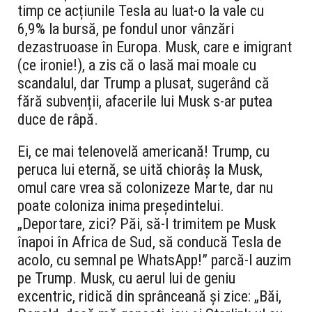
timp ce acțiunile Tesla au luat-o la vale cu
6,9% la bursă, pe fondul unor vânzări
dezastruoase în Europa. Musk, care e imigrant
(ce ironie!), a zis că o lasă mai moale cu
scandalul, dar Trump a plusat, sugerând că
fără subvenții, afacerile lui Musk s-ar putea
duce de râpă.
Ei, ce mai telenovelă americană! Trump, cu
peruca lui eternă, se uită chiorâș la Musk,
omul care vrea să colonizeze Marte, dar nu
poate coloniza inima președintelui.
„Deportare, zici? Păi, să-l trimitem pe Musk
înapoi în Africa de Sud, să conducă Tesla de
acolo, cu semnal pe WhatsApp!” parcă-l auzim
pe Trump. Musk, cu aerul lui de geniu
excentric, ridică din sprânceană și zice: „Băi,