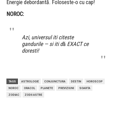
Energie debordantă. Foloseste-o cu cap!
NOROC:
Azi, universul iti citeste
gandurile — si iti d
ă
EXACT ce
doresti!
TAGS
ASTROLOGIE
CONJUNCTURA
DESTIN
HOROSCOP
NOROC
ORACOL
PLANETE
PREVIZIUNI
SOARTA
ZODIAC
ZODII ASTRE