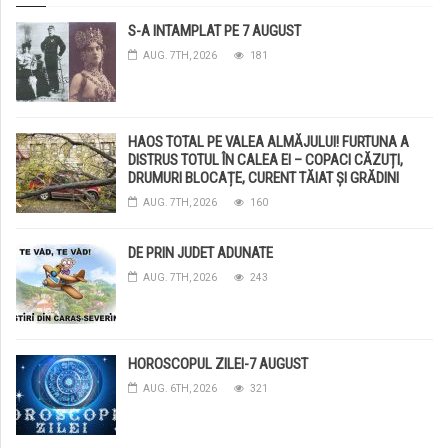
S-A INTAMPLAT PE 7 AUGUST
AUG. 7TH, 2026
181
HAOS TOTAL PE VALEA ALMĂJULUI! FURTUNA A
DISTRUS TOTUL ÎN CALEA EI – COPACI CĂZUȚI,
DRUMURI BLOCAȚE, CURENT TĂIAT ȘI GRĂDINI
DISTRUSE DE GRINDINĂ!
AUG. 7TH, 2026
160
DE PRIN JUDET ADUNATE
AUG. 7TH, 2026
243
HOROSCOPUL ZILEI-7 AUGUST
AUG. 6TH, 2026
321