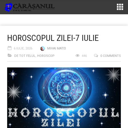
HOROSCOPUL ZILEI-7 IULIE
6 IULIE, 2026
MIHAI MATEI
DE TOT FELUL
,
HOROSCOP
446
0 COMMENTS