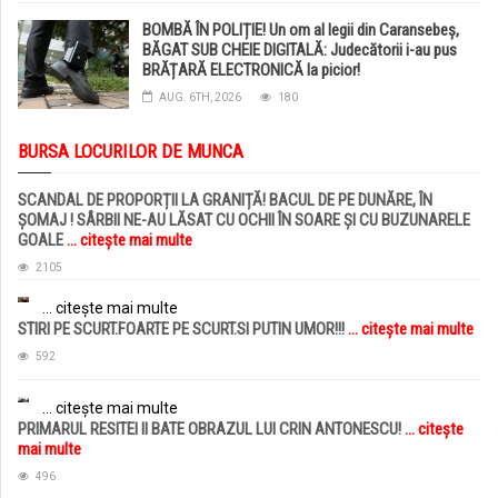
BOMBĂ ÎN POLIȚIE! Un om al legii din Caransebeș,
BĂGAT SUB CHEIE DIGITALĂ: Judecătorii i-au pus
BRĂȚARĂ ELECTRONICĂ la picior!
AUG. 6TH, 2026
180
BURSA LOCURILOR DE MUNCA
SCANDAL DE PROPORȚII LA GRANIȚĂ! BACUL DE PE DUNĂRE, ÎN
ȘOMAJ ! SÂRBII NE-AU LĂSAT CU OCHII ÎN SOARE ȘI CU BUZUNARELE
GOALE
... citește mai multe
2105
... citește mai multe
STIRI PE SCURT.FOARTE PE SCURT.SI PUTIN UMOR!!!
... citește mai multe
592
... citește mai multe
PRIMARUL RESITEI II BATE OBRAZUL LUI CRIN ANTONESCU!
... citește
mai multe
496