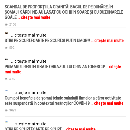
SCANDAL DE PROPORȚII LA GRANIȚĂ! BACUL DE PE DUNĂRE, ÎN
ȘOMAJ ! SÂRBII NE-AU LĂSAT CU OCHII ÎN SOARE ȘI CU BUZUNARELE
GOALE
... citește mai multe
2105
... citește mai multe
STIRI PE SCURT.FOARTE PE SCURT.SI PUTIN UMOR!!!
... citește mai multe
592
... citește mai multe
PRIMARUL RESITEI II BATE OBRAZUL LUI CRIN ANTONESCU!
... citește
mai multe
496
... citește mai multe
Cum pot beneficia de șomaj tehnic salariații firmelor a căror activitate
este suspendată în contextul restricțiilor COVID-19
... citește mai multe
3099
... citește mai multe
STIRI PE SCURT.FOARTE PE SCURT.
... citește mai multe