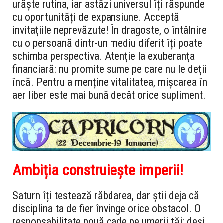
urăște rutina, iar astăzi universul îți răspunde
cu oportunități de expansiune. Acceptă
invitațiile neprevăzute! În dragoste, o întâlnire
cu o persoană dintr-un mediu diferit îți poate
schimba perspectiva. Atenție la exuberanța
financiară: nu promite sume pe care nu le deții
încă. Pentru a menține vitalitatea, mișcarea în
aer liber este mai bună decât orice supliment.
Ambiția construiește imperii!
Saturn îți testează răbdarea, dar știi deja că
disciplina ta de fier învinge orice obstacol. O
responsabilitate nouă cade pe umerii tăi; deși