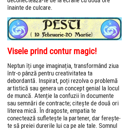
deconectează-te de la ecrane cu două ore
înainte de culcare.
Visele prind contur magic!
Neptun îți unge imaginația, transformând ziua
într-o pânză pentru creativitatea ta
debordantă. Inspirat, poți rezolva o problemă
artistică sau genera un concept genial la locul
de muncă. Atenție la confuzii în documente
sau semnări de contracte; citește de două ori
literea mică. În dragoste, empatia te
conectează sufletește la partener, dar ferește-
te să preiei durerile lui ca pe ale tale. Somnul