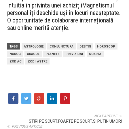
intuiția în privința unei achizițiiMagnetismul
personal îți deschide uși în locuri neașteptate.
O oportunitate de colaborare internațională
sau online merită atenție.
TAGS
ASTROLOGIE
CONJUNCTURA
DESTIN
HOROSCOP
NOROC
ORACOL
PLANETE
PREVIZIUNI
SOARTA
ZODIAC
ZODII ASTRE
NEXT ARTICLE
STIRI PE SCURT.FOARTE PE SCURT.SI PUTIN UMOR!
PREVIOUS ARTICLE