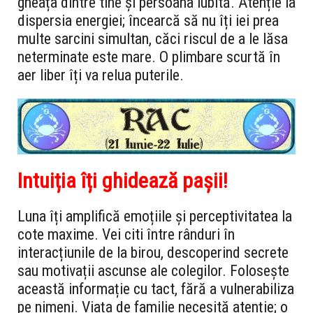
gheața dintre tine și persoana iubită. Atenție la
dispersia energiei; încearcă să nu îți iei prea
multe sarcini simultan, căci riscul de a le lăsa
neterminate este mare. O plimbare scurtă în
aer liber îți va relua puterile.
Intuiția îți ghidează pașii!
Luna îți amplifică emoțiile și perceptivitatea la
cote maxime. Vei citi între rânduri în
interacțiunile de la birou, descoperind secrete
sau motivații ascunse ale colegilor. Folosește
această informație cu tact, fără a vulnerabiliza
pe nimeni. Viața de familie necesită atenție; o