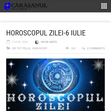
HOROSCOPUL ZILEI-6 IULIE
5 IULIE, 2026
MIHAI MATEI
DE TOT FELUL
,
HOROSCOP
388
0 COMMENTS