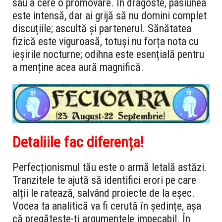
sau a cere o promovare. În dragoste, pasiunea
este intensă, dar ai grijă să nu domini complet
discuțiile; ascultă și partenerul. Sănătatea
fizică este viguroasă, totuși nu forța nota cu
ieșirile nocturne; odihna este esențială pentru
a menține acea aură magnifică.
Detaliile fac diferența!
Perfecționismul tău este o armă letală astăzi.
Tranzitele te ajută să identifici erori pe care
alții le ratează, salvând proiecte de la eșec.
Vocea ta analitică va fi cerută în ședințe, așa
că pregătește-ți argumentele impecabil. În