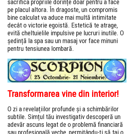
sacrifica propriile dorințe doar pentru a face
pe placul altora. În dragoste, un compromis
bine calculat va aduce mai multă intimitate
decât o victorie egoistă. Estetică te atrage,
evită cheltuielile impulsive pe lucruri inutile. O
ședință la spa sau un masaj vor face minuni
pentru tensiunea lombară.
Transformarea vine din interior!
O zi a revelațiilor profunde și a schimbărilor
subtile. Simțul tău investigativ descoperă un
adevăr ascuns legat de o problemă financiară
sau profesională veche, permițându-ți să tai o