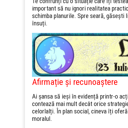
Te confrunți cu o situație care îți teste
important să nu ignori realitatea practi
schimba planurile. Spre seară, găsești l
însuți.
Afirmație și recunoaștere
Ai șansa să ieși în evidență printr-o acț
contează mai mult decât orice strategie.
celorlalți. În plan social, cineva îți ofer
moralul.