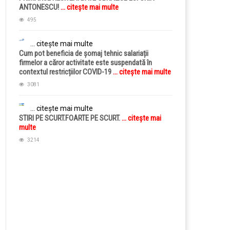
ANTONESCU!
... citește mai multe
495
... citește mai multe
Cum pot beneficia de șomaj tehnic salariații
firmelor a căror activitate este suspendată în
contextul restricțiilor COVID-19
... citește mai multe
3081
... citește mai multe
STIRI PE SCURT.FOARTE PE SCURT.
... citește mai
multe
3214