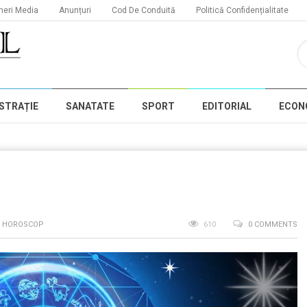
neri Media
Anunțuri
Cod De Conduită
Politică Confidențialitate
STRAȚIE
SANATATE
SPORT
EDITORIAL
ECON
,
HOROSCOP
610
0 COMMENTS