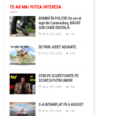
TE-AR MAI PUTEA INTERESA
BOMBĂ ÎN POLIȚIE! Un om al
legii din Caransebeș, BĂGAT
SUB CHEIE DIGITALĂ:
Judecătorii i-au pus BRĂȚARĂ
AUG. 6TH, 2026
174
ELECTRONICĂ la picior!
DE PRIN JUDET ADUNATE
AUG. 6TH, 2026
278
STIRI PE SCURT.FOARTE PE
SCURT.SI PUTIN UMOR!
AUG. 6TH, 2026
463
S-A INTAMPLAT PE 6 AUGUST
AUG. 6TH, 2026
164