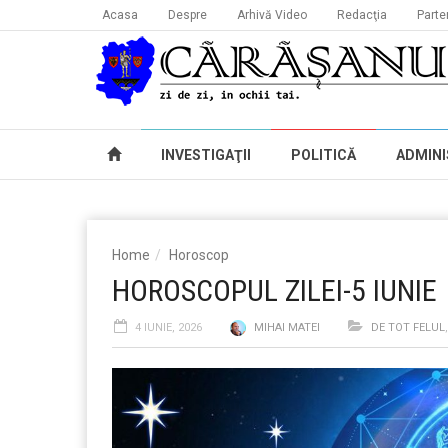
Acasa
Despre
Arhivă Video
Redacţia
Parte
INVESTIGAŢII
POLITICĂ
ADMINI
Home
Horoscop
HOROSCOPUL ZILEI-5 IUNIE
4 IUNIE, 2026
MIHAI MATEI
DE TOT FELUL