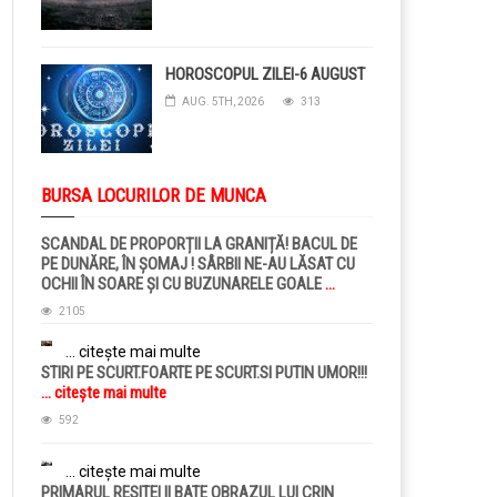
HOROSCOPUL ZILEI-6 AUGUST
AUG. 5TH, 2026
313
BURSA LOCURILOR DE MUNCA
SCANDAL DE PROPORȚII LA GRANIȚĂ! BACUL DE
PE DUNĂRE, ÎN ȘOMAJ ! SÂRBII NE-AU LĂSAT CU
OCHII ÎN SOARE ȘI CU BUZUNARELE GOALE
...
citește mai multe
2105
... citește mai multe
STIRI PE SCURT.FOARTE PE SCURT.SI PUTIN UMOR!!!
... citește mai multe
592
... citește mai multe
PRIMARUL RESITEI II BATE OBRAZUL LUI CRIN