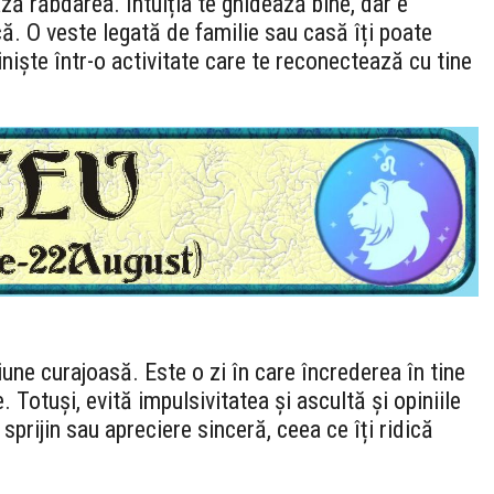
ază răbdarea. Intuiția te ghidează bine, dar e
că. O veste legată de familie sau casă îți poate
iniște într-o activitate care te reconectează cu tine
iune curajoasă. Este o zi în care încrederea în tine
 Totuși, evită impulsivitatea și ascultă și opiniile
ă sprijin sau apreciere sinceră, ceea ce îți ridică