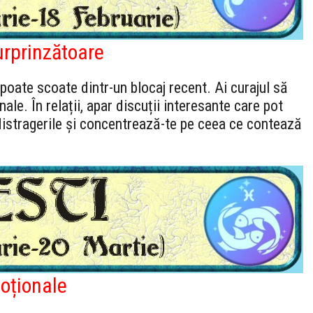
urprinzătoare
e poate scoate dintr-un blocaj recent. Ai curajul să
nale. În relații, apar discuții interesante care pot
distragerile și concentrează-te pe ceea ce contează
moționale