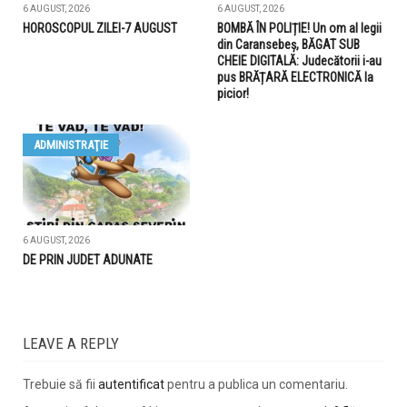
6 AUGUST, 2026
6 AUGUST, 2026
HOROSCOPUL ZILEI-7 AUGUST
BOMBĂ ÎN POLIȚIE! Un om al legii
din Caransebeș, BĂGAT SUB
CHEIE DIGITALĂ: Judecătorii i-au
pus BRĂȚARĂ ELECTRONICĂ la
picior!
ADMINISTRAŢIE
6 AUGUST, 2026
DE PRIN JUDET ADUNATE
LEAVE A REPLY
Trebuie să fii
autentificat
pentru a publica un comentariu.