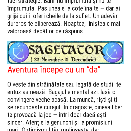
taci strategic. Bani: nu împrumuta și nu te
împrumuta. Pasiunea e la cote înalte — dar ai
grijă cui îi oferi cheile de la suflet. Un adevăr
dureros te eliberează. Noaptea, liniștea e mai
valoroasă decât orice răspuns.
Aventura începe cu un “da”
O veste din străinătate sau legată de studii te
entuziasmează. Bagajul e mental azi: lasă o
convingere veche acasă. La muncă, riști și ți
se recunoaște curajul. În dragoste, cineva liber
te provoacă la joc — intri doar dacă ești
sincer. Atenție la genunchi și la promisiuni
mari. Optimismul tău molipsește, dar