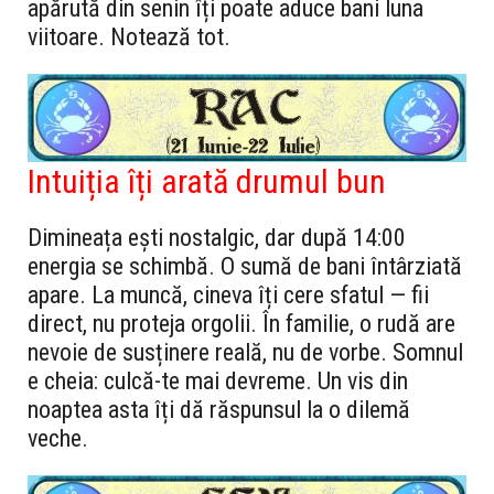
apărută din senin îți poate aduce bani luna
viitoare. Notează tot.
Intuiția îți arată drumul bun
Dimineața ești nostalgic, dar după 14:00
energia se schimbă. O sumă de bani întârziată
apare. La muncă, cineva îți cere sfatul — fii
direct, nu proteja orgolii. În familie, o rudă are
nevoie de susținere reală, nu de vorbe. Somnul
e cheia: culcă-te mai devreme. Un vis din
noaptea asta îți dă răspunsul la o dilemă
veche.