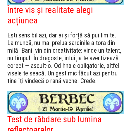
Între vis și realitate alegi
acțiunea
Ești sensibil azi, dar ai și forță să pui limite.
La muncă, nu mai prelua sarcinile altora din
milă. Banii vin din creativitate: vinde un talent,
nu timpul. În dragoste, intuiția te avertizează
corect — ascult-o. Odihna e obligatorie, altfel
visele te seacă. Un gest mic făcut azi pentru
tine îți vindecă o rană veche. Crede.
Test de răbdare sub lumina
reflectoarelor