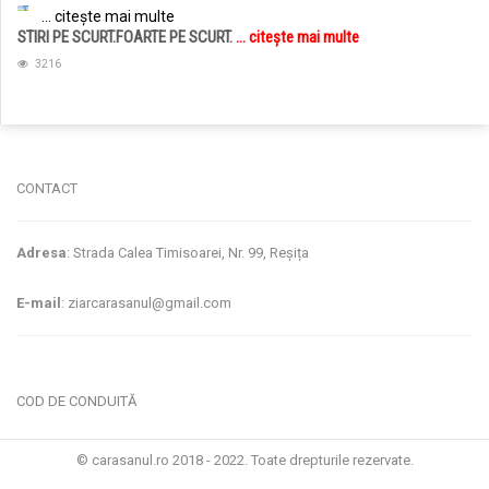
... citește mai multe
STIRI PE SCURT.FOARTE PE SCURT.
... citește mai multe
3216
jucarii copii
magazin copii
CONTACT
Adresa
: Strada Calea Timisoarei, Nr. 99, Reșița
E-mail
: ziarcarasanul@gmail.com
COD DE CONDUITĂ
© carasanul.ro 2018 - 2022. Toate drepturile rezervate.
Administrare WEB