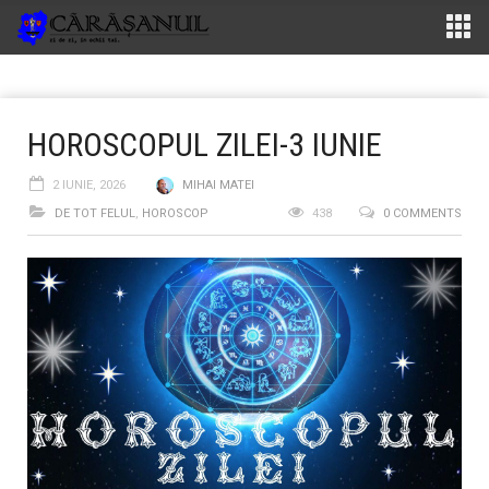
HOROSCOPUL ZILEI-3 IUNIE
2 IUNIE, 2026
MIHAI MATEI
DE TOT FELUL
,
HOROSCOP
438
0 COMMENTS