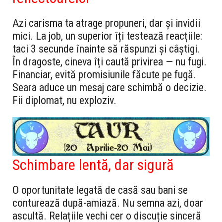
Azi carisma ta atrage propuneri, dar și invidii
mici. La job, un superior îți testează reacțiile:
taci 3 secunde înainte să răspunzi și câștigi.
În dragoste, cineva îți caută privirea — nu fugi.
Financiar, evită promisiunile făcute pe fugă.
Seara aduce un mesaj care schimbă o decizie.
Fii diplomat, nu exploziv.
Schimbare lentă, dar sigură
O oportunitate legată de casă sau bani se
conturează după-amiază. Nu semna azi, doar
ascultă. Relațiile vechi cer o discuție sinceră