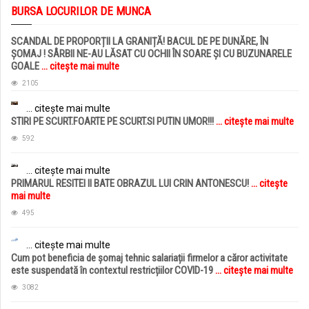
BURSA LOCURILOR DE MUNCA
SCANDAL DE PROPORȚII LA GRANIȚĂ! BACUL DE PE DUNĂRE, ÎN
ȘOMAJ ! SÂRBII NE-AU LĂSAT CU OCHII ÎN SOARE ȘI CU BUZUNARELE
GOALE
... citește mai multe
2105
... citește mai multe
STIRI PE SCURT.FOARTE PE SCURT.SI PUTIN UMOR!!!
... citește mai multe
592
... citește mai multe
PRIMARUL RESITEI II BATE OBRAZUL LUI CRIN ANTONESCU!
... citește
mai multe
495
... citește mai multe
Cum pot beneficia de șomaj tehnic salariații firmelor a căror activitate
este suspendată în contextul restricțiilor COVID-19
... citește mai multe
3082