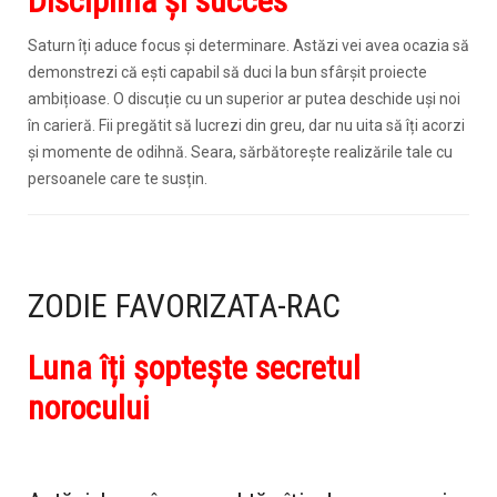
Disciplină și succes
Saturn îți aduce focus și determinare. Astăzi vei avea ocazia să
demonstrezi că ești capabil să duci la bun sfârșit proiecte
ambițioase. O discuție cu un superior ar putea deschide uși noi
în carieră. Fii pregătit să lucrezi din greu, dar nu uita să îți acorzi
și momente de odihnă. Seara, sărbătorește realizările tale cu
persoanele care te susțin.
ZODIE FAVORIZATA-RAC
Luna îți șoptește secretul
norocului