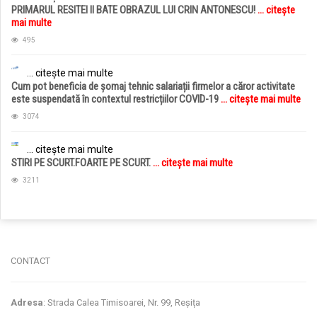
PRIMARUL RESITEI II BATE OBRAZUL LUI CRIN ANTONESCU!
... citește
mai multe
495
... citește mai multe
Cum pot beneficia de șomaj tehnic salariații firmelor a căror activitate
este suspendată în contextul restricțiilor COVID-19
... citește mai multe
3074
... citește mai multe
STIRI PE SCURT.FOARTE PE SCURT.
... citește mai multe
3211
jucarii copii
magazin copii
CONTACT
Adresa
: Strada Calea Timisoarei, Nr. 99, Reșița