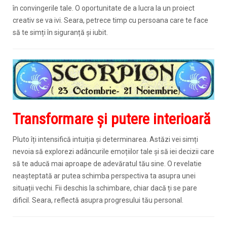
în convingerile tale. O oportunitate de a lucra la un proiect
creativ se va ivi. Seara, petrece timp cu persoana care te face
să te simți în siguranță și iubit.
Transformare și putere interioară
Pluto îți intensifică intuiția și determinarea. Astăzi vei simți
nevoia să explorezi adâncurile emoțiilor tale și să iei decizii care
să te aducă mai aproape de adevăratul tău sine. O revelatie
neașteptată ar putea schimba perspectiva ta asupra unei
situații vechi. Fii deschis la schimbare, chiar dacă ți se pare
dificil. Seara, reflectă asupra progresului tău personal.