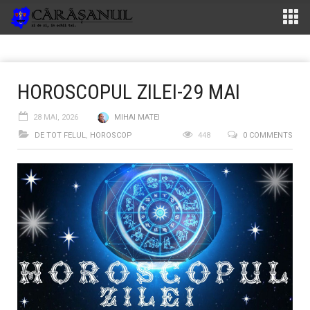
HOROSCOPUL ZILEI-29 MAI
28 MAI, 2026
MIHAI MATEI
DE TOT FELUL
,
HOROSCOP
448
0 COMMENTS