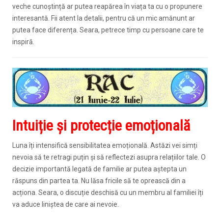
veche cunoștință ar putea reapărea în viața ta cu o propunere
interesantă. Fii atent la detalii, pentru că un mic amănunt ar
putea face diferența. Seara, petrece timp cu persoane care te
inspiră.
Intuiție și protecție emoțională
Luna îți intensifică sensibilitatea emoțională. Astăzi vei simți
nevoia să te retragi puțin și să reflectezi asupra relațiilor tale. O
decizie importantă legată de familie ar putea aștepta un
răspuns din partea ta. Nu lăsa fricile să te oprească din a
acționa. Seara, o discuție deschisă cu un membru al familiei îți
va aduce liniștea de care ai nevoie.