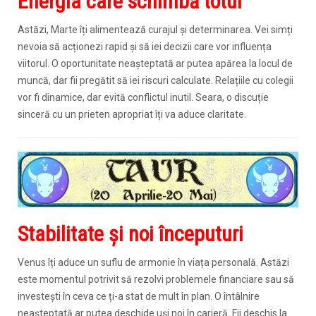
Energia care schimbă totul
Astăzi, Marte îți alimentează curajul și determinarea. Vei simți
nevoia să acționezi rapid și să iei decizii care vor influența
viitorul. O oportunitate neașteptată ar putea apărea la locul de
muncă, dar fii pregătit să iei riscuri calculate. Relațiile cu colegii
vor fi dinamice, dar evită conflictul inutil. Seara, o discuție
sinceră cu un prieten apropriat îți va aduce claritate.
Stabilitate și noi începuturi
Venus îți aduce un suflu de armonie în viața personală. Astăzi
este momentul potrivit să rezolvi problemele financiare sau să
investești în ceva ce ți-a stat de mult în plan. O întâlnire
neașteptată ar putea deschide uși noi în carieră. Fii deschis la