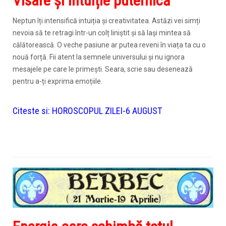
Visare și intuiție puternică
Neptun îți intensifică intuiția și creativitatea. Astăzi vei simți
nevoia să te retragi într-un colț liniștit și să lași mintea să
călătorească. O veche pasiune ar putea reveni în viața ta cu o
nouă forță. Fii atent la semnele universului și nu ignora
mesajele pe care le primești. Seara, scrie sau desenează
pentru a-ți exprima emoțiile.
Citeste si:
HOROSCOPUL ZILEI-6 AUGUST