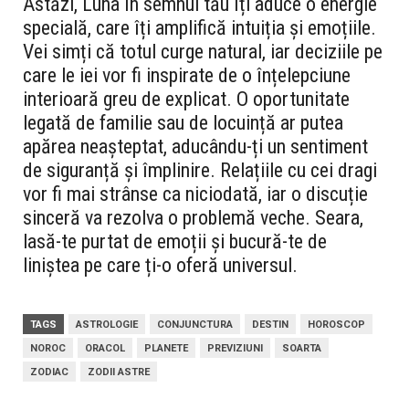
Astăzi, Luna în semnul tău îți aduce o energie
specială, care îți amplifică intuiția și emoțiile.
Vei simți că totul curge natural, iar deciziile pe
care le iei vor fi inspirate de o înțelepciune
interioară greu de explicat. O oportunitate
legată de familie sau de locuință ar putea
apărea neașteptat, aducându-ți un sentiment
de siguranță și împlinire. Relațiile cu cei dragi
vor fi mai strânse ca niciodată, iar o discuție
sinceră va rezolva o problemă veche. Seara,
lasă-te purtat de emoții și bucură-te de
liniștea pe care ți-o oferă universul.
TAGS
ASTROLOGIE
CONJUNCTURA
DESTIN
HOROSCOP
NOROC
ORACOL
PLANETE
PREVIZIUNI
SOARTA
ZODIAC
ZODII ASTRE