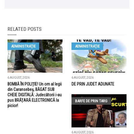
RELATED POSTS
ADMINISTRAŢIE
ADMINISTRAŢIE
6 AUGUST, 2026
6 AUGUST, 2026
BOMBĂ ÎN POLIȚIE! Un om al legii
DE PRIN JUDET ADUNATE
din Caransebeș, BĂGAT SUB
CHEIE DIGITALĂ: Judecătorii i-au
pus BRĂȚARĂ ELECTRONICĂ la
BARFE DE PRIN TARG
picior!
6 AUGUST, 2026