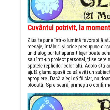
Cuvântul potrivit, la moment
Ziua te pune într-o lumină favorabilă a
mesaje, întâlniri și orice presupune circ
un dialog purtat aparent lejer poate sc
sau într-un proiect personal, ți se cere 
spatele replicilor celorlalți. Acolo stă a
ajută gluma spusă ca să eviți un subiec
apropiere. Dacă alegi să fii clar, nu do
blocată. Spre seară, primești o confirma