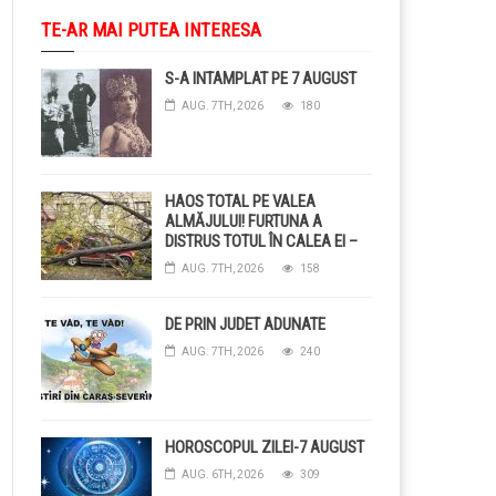
TE-AR MAI PUTEA INTERESA
S-A INTAMPLAT PE 7 AUGUST
AUG. 7TH, 2026
180
HAOS TOTAL PE VALEA
ALMĂJULUI! FURTUNA A
DISTRUS TOTUL ÎN CALEA EI –
COPACI CĂZUȚI, DRUMURI
AUG. 7TH, 2026
158
BLOCAȚE, CURENT TĂIAT ȘI
GRĂDINI DISTRUSE DE
GRINDINĂ!
DE PRIN JUDET ADUNATE
AUG. 7TH, 2026
240
HOROSCOPUL ZILEI-7 AUGUST
AUG. 6TH, 2026
309