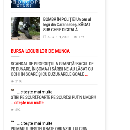
BOMBĂ ÎN POLIȚIE! Un om al
legii din Caransebeș, BĂGAT
SUB CHEIE DIGITALĂ:
Judecătorii i-au pus BRĂȚARĂ
AUG. 6TH, 2026
179
ELECTRONICĂ la picior!
BURSA LOCURILOR DE MUNCA
SCANDAL DE PROPORȚII LA GRANIȚĂ! BACUL DE
PE DUNĂRE, ÎN ȘOMAJ ! SÂRBII NE-AU LĂSAT CU
OCHII ÎN SOARE ȘI CU BUZUNARELE GOALE
...
citește mai multe
2105
... citește mai multe
STIRI PE SCURT.FOARTE PE SCURT.SI PUTIN UMOR!!!
... citește mai multe
592
... citește mai multe
PRIMARUL RESITEI II BATE OBRAZUL LUI CRIN