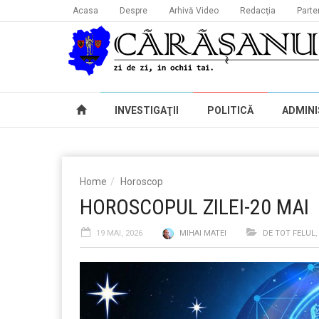
Acasa
Despre
Arhivă Video
Redacţia
Parte
INVESTIGAŢII
POLITICĂ
ADMINI
Home
Horoscop
HOROSCOPUL ZILEI-20 MAI
19 MAI, 2026
MIHAI MATEI
DE TOT FELUL