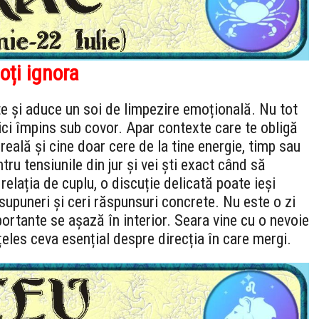
oți ignora
te și aduce un soi de limpezire emoțională. Nu tot
ici împins sub covor. Apar contexte care te obligă
 reală și cine doar cere de la tine energie, timp sau
ntru tensiunile din jur și vei ști exact când să
n relația de cuplu, o discuție delicată poate ieși
supuneri și ceri răspunsuri concrete. Nu este o zi
ortante se așază în interior. Seara vine cu o nevoie
nțeles ceva esențial despre direcția în care mergi.