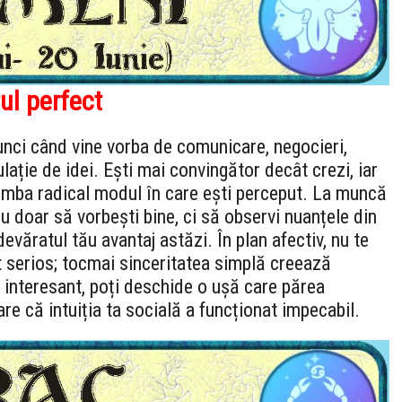
ul perfect
tunci când vine vorba de comunicare, negocieri,
ulație de idei. Ești mai convingător decât crezi, iar
himba radical modul în care ești perceput. La muncă
nu doar să vorbești bine, ci să observi nuanțele din
devăratul tău avantaj astăzi. În plan afectiv, nu te
t serios; tocmai sinceritatea simplă creează
ar interesant, poți deschide o ușă care părea
re că intuiția ta socială a funcționat impecabil.