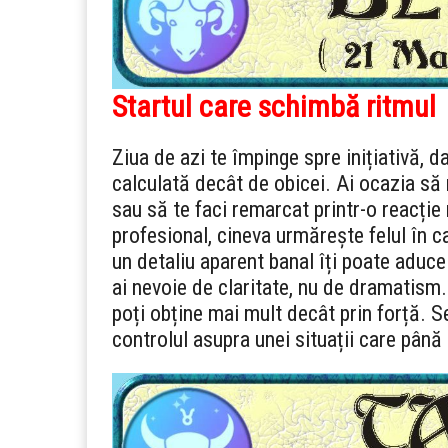
Startul care schimbă ritmul
Ziua de azi te împinge spre inițiativă, d
calculată decât de obicei. Ai ocazia să r
sau să te faci remarcat printr-o reacție 
profesional, cineva urmărește felul în car
un detaliu aparent banal îți poate aduce
ai nevoie de claritate, nu de dramatism.
poți obține mai mult decât prin forță. S
controlul asupra unei situații care până