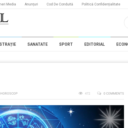
neri Media
Anunțuri
Cod De Conduită
Politică Confidențialitate
STRAȚIE
SANATATE
SPORT
EDITORIAL
ECON
,
HOROSCOP
472
0 COMMENTS