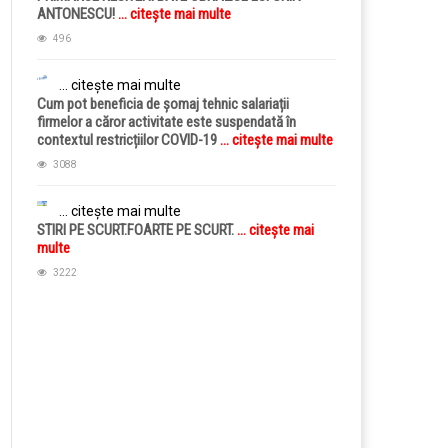
ANTONESCU!
... citește mai multe
496
... citește mai multe
Cum pot beneficia de șomaj tehnic salariații
firmelor a căror activitate este suspendată în
contextul restricțiilor COVID-19
... citește mai multe
3088
... citește mai multe
STIRI PE SCURT.FOARTE PE SCURT.
... citește mai
multe
3222