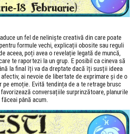
i aduce un fel de neliniște creativă din care poate
pentru formule vechi, explicații obosite sau reguli
e aceea, poți avea o revelație legată de muncă,
are te raportezi la un grup. E posibil ca cineva să
nă la final îți va da dreptate dacă îți susții ideea
afectiv, ai nevoie de libertate de exprimare și de o
r pe emoție. Evită tendința de a te retrage brusc
 favorizează conversațiile surprinzătoare, planurile
ce făceai până acum.