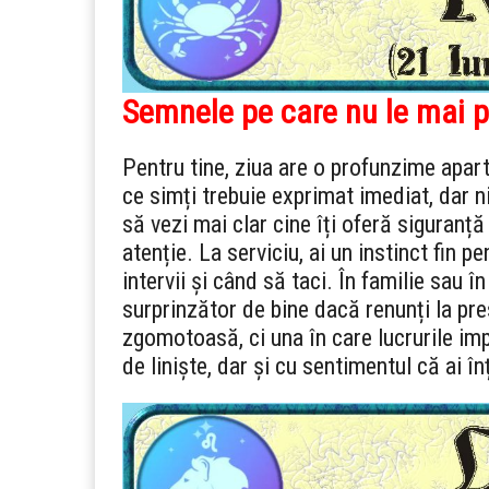
Semnele pe care nu le mai p
Pentru tine, ziua are o profunzime apar
ce simți trebuie exprimat imediat, dar n
să vezi mai clar cine îți oferă siguranță
atenție. La serviciu, ai un instinct fin pe
intervii și când să taci. În familie sau î
surprinzător de bine dacă renunți la pre
zgomotoasă, ci una în care lucrurile imp
de liniște, dar și cu sentimentul că ai î