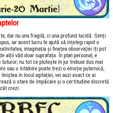
aptelor
rte, dar nu una fragilă, ci una profund lucidă. Simți
us, iar acest lucru te ajută să înțelegi rapid o
ativitatea, imaginația și finețea observației îți pot
e alții văd doar suprafața. În plan personal, e
tuturor; nu tot ce plutește în jur trebuie dus mai
ire sau o întâlnire poate trezi o emoție puternică,
liniștea în locul agitației, vei auzi exact ce ai
urează o stare de împăcare și o certitudine discretă
cât crezi.