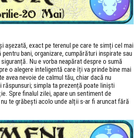
și așezată, exact pe terenul pe care te simți cel mai
ă pentru bani, organizare, cumpărături inspirate sau
 și siguranță. Nu e vorba neapărat despre o sumă
e o alegere inteligentă care îți va prinde bine mai
oate avea nevoie de calmul tău, chiar dacă nu
 răspunsuri; simpla ta prezență poate liniști
ie. Spre finalul zilei, apare un sentiment de
 nu te grăbești acolo unde alții s-ar fi aruncat fără