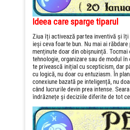
Ideea care sparge tiparul
Ziua îți activează partea inventivă și îț
ieși ceva foarte bun. Nu mai ai răbdare 
menținute doar din obișnuință. Tocmai d
tehnologie, organizare sau de modul în c
te privească inițial cu scepticism, dar pâ
cu logică, nu doar cu entuziasm. În plan 
conexiune bazată pe inteligență, nu doa
când lucrurile devin prea intense. Seara
îndrăznețe și deciziile diferite de tot 