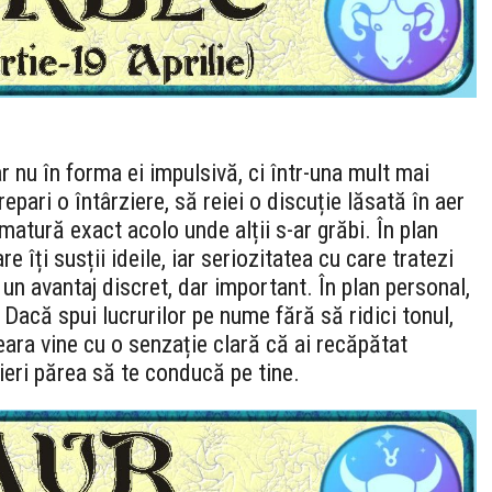
ar nu în forma ei impulsivă, ci într-una mult mai
epari o întârziere, să reiei o discuție lăsată în aer
matură exact acolo unde alții s-ar grăbi. În plan
e îți susții ideile, iar seriozitatea cu care tratezi
 un avantaj discret, dar important. În plan personal,
 Dacă spui lucrurilor pe nume fără să ridici tonul,
eara vine cu o senzație clară că ai recăpătat
 ieri părea să te conducă pe tine.