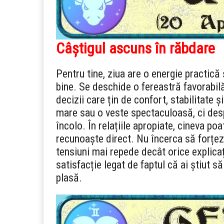
Câștigul ascuns în răbdare
Pentru tine, ziua are o energie practică 
bine. Se deschide o fereastră favorabil
decizii care țin de confort, stabilitate
mare sau o veste spectaculoasă, ci despr
încolo. În relațiile apropiate, cineva p
recunoaște direct. Nu încerca să forțezi
tensiuni mai repede decât orice explicaț
satisfacție legat de faptul că ai știut să
plasă.