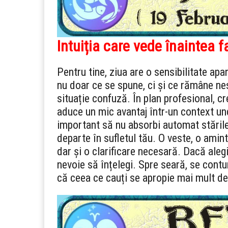
Intuiția care vede înaintea f
Pentru tine, ziua are o sensibilitate apa
nu doar ce se spune, ci și ce rămâne nesp
situație confuză. În plan profesional, cre
aduce un mic avantaj într-un context und
important să nu absorbi automat stările 
departe în sufletul tău. O veste, o amint
dar și o clarificare necesară. Dacă alegi 
nevoie să înțelegi. Spre seară, se cont
că ceea ce cauți se apropie mai mult de