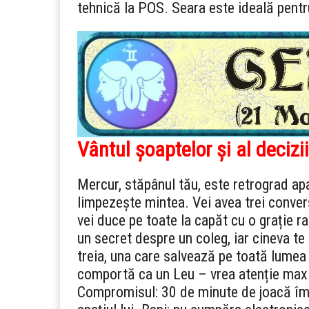
tehnică la POS. Seara este ideală pentru
Vântul șoaptelor și al decizii
Mercur, stăpânul tău, este retrograd apar
limpezește mintea. Vei avea trei convers
vei duce pe toate la capăt cu o grație ra
un secret despre un coleg, iar cineva te
treia, una care salvează pe toată lumea 
comportă ca un Leu – vrea atenție maxi
Compromisul: 30 de minute de joacă împ