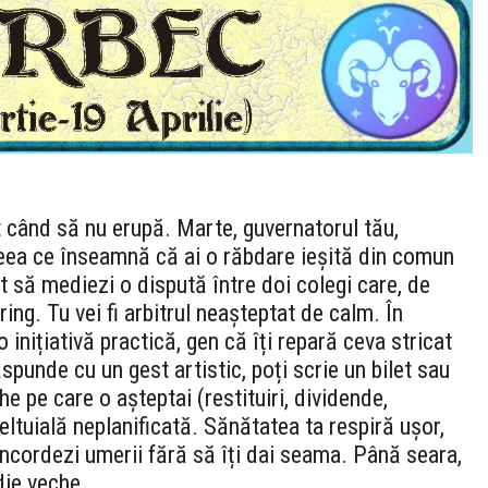
t când să nu erupă. Marte, guvernatorul tău,
ceea ce înseamnă că ai o răbdare ieșită din comun
t să mediezi o dispută între doi colegi care, de
 ring. Tu vei fi arbitrul neașteptat de calm. În
 inițiativă practică, gen că îți repară ceva stricat
ăspunde cu un gest artistic, poți scrie un bilet sau
 pe care o așteptai (restituiri, dividende,
ltuială neplanificată. Sănătatea ta respiră ușor,
încordezi umerii fără să îți dai seama. Până seara,
die veche.