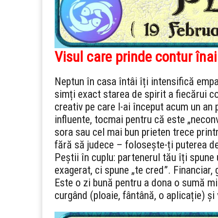
Visul care prinde contur îna
Neptun în casa întâi îți intensifică empat
simți exact starea de spirit a fiecărui 
creativ pe care l-ai început acum un an
influente, tocmai pentru că este „neconve
sora sau cel mai bun prieten trece print
fără să judece – folosește-ți puterea de
Peștii în cuplu: partenerul tău îți spune
exagerat, ci spune „te cred”. Financiar,
Este o zi bună pentru a dona o sumă mic
curgând (ploaie, fântână, o aplicație) și