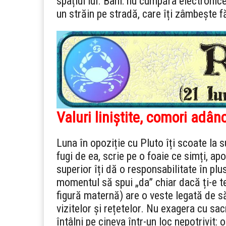
spațiul lui. Bani: nu cumpăra electronic
un străin pe stradă, care îți zâmbește f
Valuri liniștite, comori adânc
Luna în opoziție cu Pluto îți scoate la
fugi de ea, scrie pe o foaie ce simți, apo
superior îți dă o responsabilitate în plu
momentul să spui „da” chiar dacă ți-e 
figură maternă) are o veste legată de să
vizitelor și rețetelor. Nu exagera cu sacr
întâlni pe cineva într-un loc nepotrivit: 