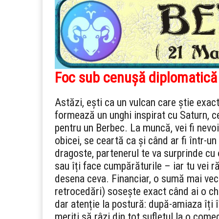
Foc sub cenușă diplomatică
Astăzi, ești ca un vulcan care știe exac
formează un unghi inspirat cu Saturn, 
pentru un Berbec. La muncă, vei fi nevoi
obicei, se ceartă ca și când ar fi într-un
dragoste, partenerul te va surprinde cu o
sau îți face cumpărăturile – iar tu vei r
desena ceva. Financiar, o sumă mai veche
retrocedări) sosește exact când ai o che
dar atenție la postură: după-amiaza îți 
meriți să râzi din tot sufletul la o come