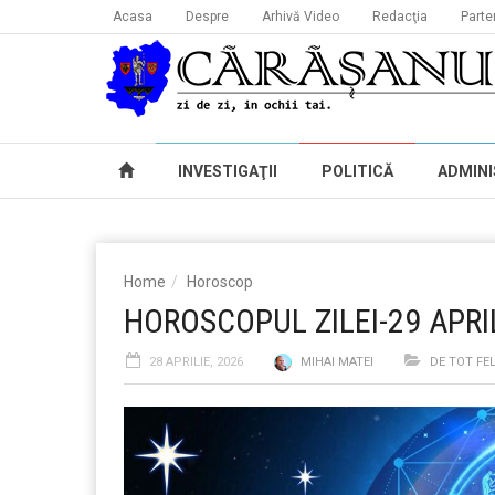
Acasa
Despre
Arhivă Video
Redacţia
Parte
INVESTIGAŢII
POLITICĂ
ADMINI
Home
Horoscop
HOROSCOPUL ZILEI-29 APRI
28 APRILIE, 2026
MIHAI MATEI
DE TOT FE