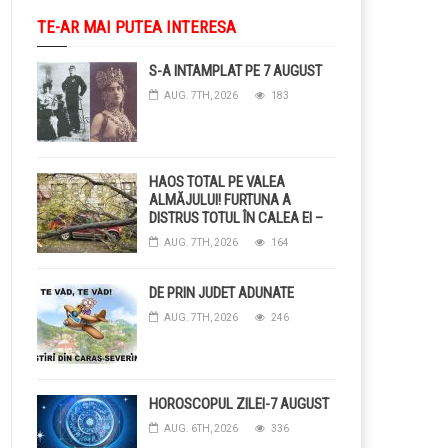
TE-AR MAI PUTEA INTERESA
S-A INTAMPLAT PE 7 AUGUST
AUG. 7TH, 2026
183
HAOS TOTAL PE VALEA
ALMĂJULUI! FURTUNA A
DISTRUS TOTUL ÎN CALEA EI –
COPACI CĂZUȚI, DRUMURI
AUG. 7TH, 2026
164
BLOCAȚE, CURENT TĂIAT ȘI
GRĂDINI DISTRUSE DE
GRINDINĂ!
DE PRIN JUDET ADUNATE
AUG. 7TH, 2026
246
HOROSCOPUL ZILEI-7 AUGUST
AUG. 6TH, 2026
336