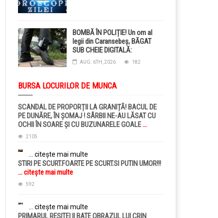
BOMBĂ ÎN POLIȚIE! Un om al
legii din Caransebeș, BĂGAT
SUB CHEIE DIGITALĂ:
Judecătorii i-au pus BRĂȚARĂ
AUG. 6TH, 2026
182
ELECTRONICĂ la picior!
BURSA LOCURILOR DE MUNCA
SCANDAL DE PROPORȚII LA GRANIȚĂ! BACUL DE
PE DUNĂRE, ÎN ȘOMAJ ! SÂRBII NE-AU LĂSAT CU
OCHII ÎN SOARE ȘI CU BUZUNARELE GOALE
...
citește mai multe
2105
... citește mai multe
STIRI PE SCURT.FOARTE PE SCURT.SI PUTIN UMOR!!!
... citește mai multe
592
... citește mai multe
PRIMARUL RESITEI II BATE OBRAZUL LUI CRIN