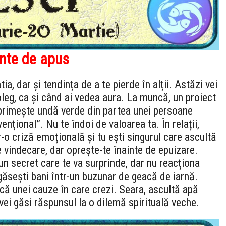
inte de apus
ia, dar și tendința de a te pierde în alții. Astăzi vei
coleg, ca și când ai vedea aura. La muncă, un proiect
 primește undă verde din partea unei persoane
nțional”. Nu te îndoi de valoarea ta. În relații,
r-o criză emoțională și tu ești singurul care ascultă
 vindecare, dar oprește-te înainte de epuizare.
 un secret care te va surprinde, dar nu reacționa
 găsești bani într-un buzunar de geacă de iarnă.
ă unei cauze în care crezi. Seara, ascultă apă
 vei găsi răspunsul la o dilemă spirituală veche.