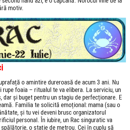
e second hand azi, e o capcană. Norocul vine de la
ără motiv.
i
 suprafață o amintire dureroasă de acum 3 ani. Nu
i rupe foaia – ritualul te va elibera. La serviciu, un
s, dar și buget pentru un stagiu de perfecționare. E
teamă. Familia te solicită emoțional: mama (sau o
nătate, și tu vei deveni brusc organizatorul
ificiul personal. În iubire, un Rac singuratic va
o spălătorie, o stație de metrou. Cei în cuplu să