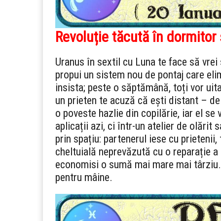
Revoluție tăcută în dormitor 
Uranus în sextil cu Luna te face să vrei 
propui un sistem nou de pontaj care eli
insista; peste o săptămână, toți vor uita c
un prieten te acuză că ești distant – de 
o poveste hazlie din copilărie, iar el se 
aplicații azi, ci într-un atelier de olări
prin spațiu: partenerul iese cu prietenii,
cheltuială neprevăzută cu o reparație a 
economisi o sumă mai mare mai târziu. S
pentru mâine.