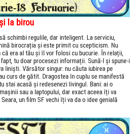
și la birou
să schimbi regulile, dar inteligent. La serviciu,
mină birocrația și este primit cu scepticism. Nu
ă era al tău și îl vor folosi cu bucurie. În relații,
fapt, tu doar procesezi informații. Sună-l și spune-i
va liniști. Vărsător singur: nu căuta iubirea pe
t sau curs de gătit. Dragostea în cuplu se manifestă
 tu stai acasă și redesenezi livingul. Bani: ai o
mașinii sau a laptopului, dar exact aceea îți va
eara, un film SF vechi îți va da o idee genială