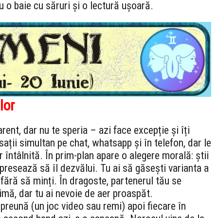
 o baie cu săruri și o lectură ușoară.
lor
ent, dar nu te speria – azi face excepție și îți
ații simultan pe chat, whatsapp și în telefon, dar le
r întâlnită. În prim-plan apare o alegere morală: știi
 presează să îl dezvălui. Tu ai să găsești varianta a
fără să minți. În dragoste, partenerul tău se
mă, dar tu ai nevoie de aer proaspăt.
reună (un joc video sau remi) apoi fiecare în