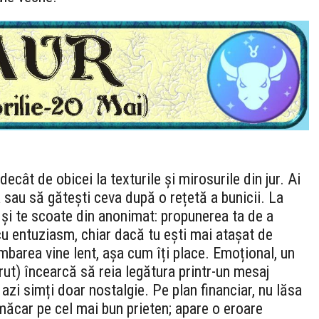
ecât de obicei la texturile și mirosurile din jur. Ai
 sau să gătești ceva după o rețetă a bunicii. La
 și te scoate din anonimat: propunerea ta de a
cu entuziasm, chiar dacă tu ești mai atașat de
mbarea vine lent, așa cum îți place. Emoțional, un
ărut) încearcă să reia legătura printr-un mesaj
azi simți doar nostalgie. Pe plan financiar, nu lăsa
măcar pe cel mai bun prieten; apare o eroare