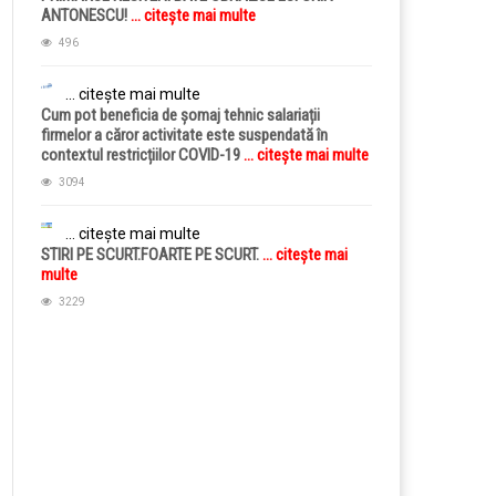
ANTONESCU!
... citește mai multe
496
... citește mai multe
Cum pot beneficia de șomaj tehnic salariații
firmelor a căror activitate este suspendată în
contextul restricțiilor COVID-19
... citește mai multe
3094
... citește mai multe
STIRI PE SCURT.FOARTE PE SCURT.
... citește mai
multe
3229