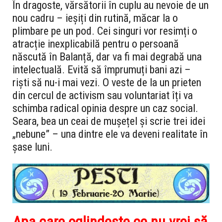
În dragoste, vărsătorii în cuplu au nevoie de un
nou cadru – ieșiți din rutină, măcar la o
plimbare pe un pod. Cei singuri vor resimți o
atracție inexplicabilă pentru o persoană
născută în Balanță, dar va fi mai degrabă una
intelectuală. Evită să împrumuți bani azi –
riști să nu-i mai vezi. O veste de la un prieten
din cercul de activism sau voluntariat îți va
schimba radical opinia despre un caz social.
Seara, bea un ceai de mușețel și scrie trei idei
„nebune” – una dintre ele va deveni realitate în
șase luni.
Apa care oglindește ce nu vrei să