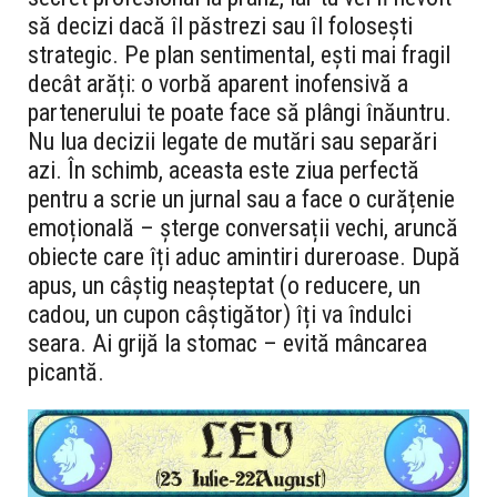
să decizi dacă îl păstrezi sau îl folosești
strategic. Pe plan sentimental, ești mai fragil
decât arăți: o vorbă aparent inofensivă a
partenerului te poate face să plângi înăuntru.
Nu lua decizii legate de mutări sau separări
azi. În schimb, aceasta este ziua perfectă
pentru a scrie un jurnal sau a face o curățenie
emoțională – șterge conversații vechi, aruncă
obiecte care îți aduc amintiri dureroase. După
apus, un câștig neașteptat (o reducere, un
cadou, un cupon câștigător) îți va îndulci
seara. Ai grijă la stomac – evită mâncarea
picantă.