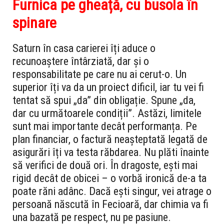
Furnica pe gheață, cu busola în
spinare
Saturn în casa carierei îți aduce o
recunoaștere întârziată, dar și o
responsabilitate pe care nu ai cerut-o. Un
superior îți va da un proiect dificil, iar tu vei fi
tentat să spui „da” din obligație. Spune „da,
dar cu următoarele condiții”. Astăzi, limitele
sunt mai importante decât performanța. Pe
plan financiar, o factură neașteptată legată de
asigurări îți va testa răbdarea. Nu plăti înainte
să verifici de două ori. În dragoste, ești mai
rigid decât de obicei – o vorbă ironică de-a ta
poate răni adânc. Dacă ești singur, vei atrage o
persoană născută în Fecioară, dar chimia va fi
una bazată pe respect, nu pe pasiune.