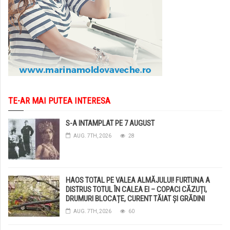
TE-AR MAI PUTEA INTERESA
S-A INTAMPLAT PE 7 AUGUST
AUG. 7TH, 2026
28
HAOS TOTAL PE VALEA ALMĂJULUI! FURTUNA A
DISTRUS TOTUL ÎN CALEA EI – COPACI CĂZUȚI,
DRUMURI BLOCAȚE, CURENT TĂIAT ȘI GRĂDINI
DISTRUSE DE GRINDINĂ!
AUG. 7TH, 2026
60