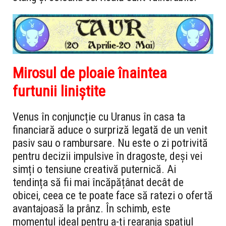
Mirosul de ploaie înaintea
furtunii liniștite
Venus în conjuncție cu Uranus în casa ta
financiară aduce o surpriză legată de un venit
pasiv sau o rambursare. Nu este o zi potrivită
pentru decizii impulsive în dragoste, deși vei
simți o tensiune creativă puternică. Ai
tendința să fii mai încăpățânat decât de
obicei, ceea ce te poate face să ratezi o ofertă
avantajoasă la prânz. În schimb, este
momentul ideal pentru a-ți rearanja spațiul