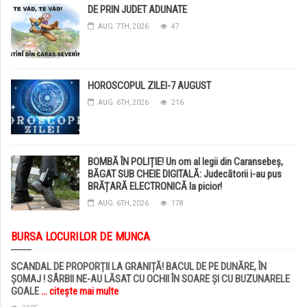
DE PRIN JUDET ADUNATE
AUG. 7TH, 2026
47
HOROSCOPUL ZILEI-7 AUGUST
AUG. 6TH, 2026
216
BOMBĂ ÎN POLIȚIE! Un om al legii din Caransebeș,
BĂGAT SUB CHEIE DIGITALĂ: Judecătorii i-au pus
BRĂȚARĂ ELECTRONICĂ la picior!
AUG. 6TH, 2026
178
BURSA LOCURILOR DE MUNCA
SCANDAL DE PROPORȚII LA GRANIȚĂ! BACUL DE PE DUNĂRE, ÎN
ȘOMAJ ! SÂRBII NE-AU LĂSAT CU OCHII ÎN SOARE ȘI CU BUZUNARELE
GOALE
... citește mai multe