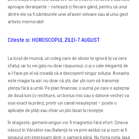
aproape deranjantă – notează-ți fiecare gând, pentru că unul
dintre ele va fi sâmburele unei afaceri viitoare sau al unui gest
artistic memorabil.
Citeste si:
HOROSCOPUL ZILEI-7 AUGUST
La locul de muncă, un coleg care de obicei te ignoră îți va cere
sfatul, iar tu vei găsi nu doar răspunsul, ci și o cale elegantă de
a-l face pe el să creadă că a descoperit singur soluția. Aceasta
este magia ta azi: nu doar că știi, dar știi cum să transmiți
știința fără a umili. Pe plan financiar, o sumă pe care o așteptai
de două luni (o restituire, un bonus mic sau o datorie veche) va
sosi exact la prânz, printr-un canal neașteptat – poate o
aplicație de plăți sau chiar un plic lăsat la recepție.
În dragoste, gemenii singuri vor fi magnetici fără efort. Cineva
născut în Vărsător sau Balanță te va privi astăzi ca și cum ai fi
singurul om interesant dintr-o cameră plină. Nu forța nota; lasă