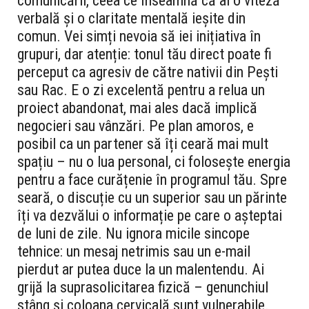
comunicării, ceea ce înseamnă că ai o viteză
verbală și o claritate mentală ieșite din
comun. Vei simți nevoia să iei inițiativa în
grupuri, dar atenție: tonul tău direct poate fi
perceput ca agresiv de către nativii din Pești
sau Rac. E o zi excelentă pentru a relua un
proiect abandonat, mai ales dacă implică
negocieri sau vânzări. Pe plan amoros, e
posibil ca un partener să îți ceară mai mult
spațiu – nu o lua personal, ci folosește energia
pentru a face curățenie în programul tău. Spre
seară, o discuție cu un superior sau un părinte
îți va dezvălui o informație pe care o așteptai
de luni de zile. Nu ignora micile sincope
tehnice: un mesaj netrimis sau un e-mail
pierdut ar putea duce la un malentendu. Ai
grijă la suprasolicitarea fizică – genunchiul
stâng și coloana cervicală sunt vulnerabile.