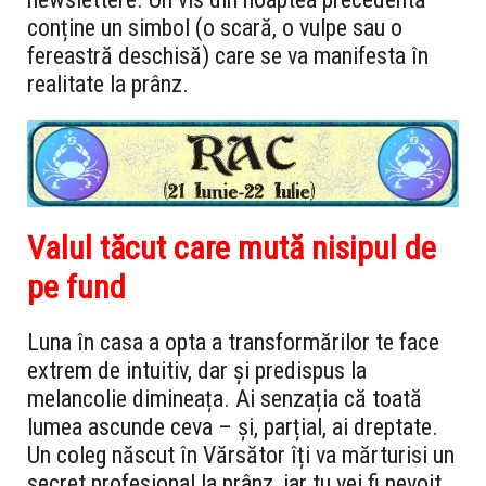
conține un simbol (o scară, o vulpe sau o
fereastră deschisă) care se va manifesta în
realitate la prânz.
Valul tăcut care mută nisipul de
pe fund
Luna în casa a opta a transformărilor te face
extrem de intuitiv, dar și predispus la
melancolie dimineața. Ai senzația că toată
lumea ascunde ceva – și, parțial, ai dreptate.
Un coleg născut în Vărsător îți va mărturisi un
secret profesional la prânz, iar tu vei fi nevoit