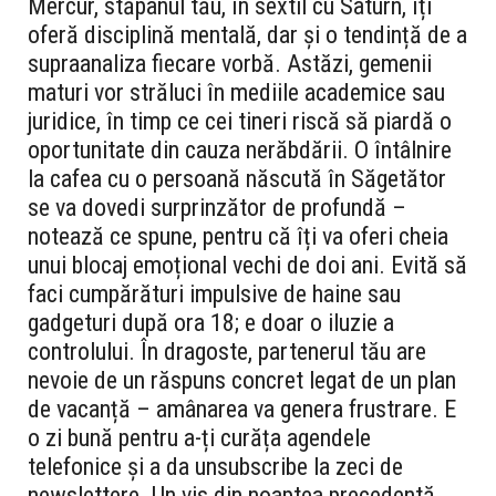
Mercur, stăpânul tău, în sextil cu Saturn, îți
oferă disciplină mentală, dar și o tendință de a
supraanaliza fiecare vorbă. Astăzi, gemenii
maturi vor străluci în mediile academice sau
juridice, în timp ce cei tineri riscă să piardă o
oportunitate din cauza nerăbdării. O întâlnire
la cafea cu o persoană născută în Săgetător
se va dovedi surprinzător de profundă –
notează ce spune, pentru că îți va oferi cheia
unui blocaj emoțional vechi de doi ani. Evită să
faci cumpărături impulsive de haine sau
gadgeturi după ora 18; e doar o iluzie a
controlului. În dragoste, partenerul tău are
nevoie de un răspuns concret legat de un plan
de vacanță – amânarea va genera frustrare. E
o zi bună pentru a-ți curăța agendele
telefonice și a da unsubscribe la zeci de
newslettere. Un vis din noaptea precedentă