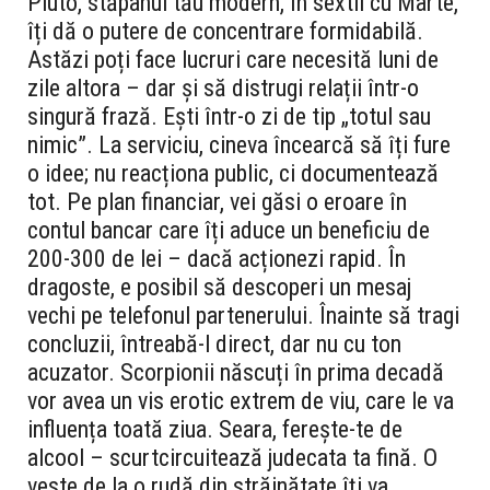
Pluto, stăpânul tău modern, în sextil cu Marte,
îți dă o putere de concentrare formidabilă.
Astăzi poți face lucruri care necesită luni de
zile altora – dar și să distrugi relații într-o
singură frază. Ești într-o zi de tip „totul sau
nimic”. La serviciu, cineva încearcă să îți fure
o idee; nu reacționa public, ci documentează
tot. Pe plan financiar, vei găsi o eroare în
contul bancar care îți aduce un beneficiu de
200-300 de lei – dacă acționezi rapid. În
dragoste, e posibil să descoperi un mesaj
vechi pe telefonul partenerului. Înainte să tragi
concluzii, întreabă-l direct, dar nu cu ton
acuzator. Scorpionii născuți în prima decadă
vor avea un vis erotic extrem de viu, care le va
influența toată ziua. Seara, ferește-te de
alcool – scurtcircuitează judecata ta fină. O
veste de la o rudă din străinătate îți va