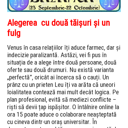
Alegerea cu două tăișuri și un
fulg
Venus în casa relațiilor îți aduce farmec, dar și
indecizie paralizantă. Astăzi, vei fi pus în
situația de a alege între două persoane, două
oferte sau două drumuri. Nu există varianta
„perfectă”, oricât ai încerca să o cauți. Un
prânz cu un prieten Leu îți va arăta că uneori
loialitatea contează mai mult decât logica. Pe
plan profesional, evită să mediezi conflicte –
riști să devii țap ispășitor. O întâlnire online la
ora 15 poate aduce o colaborare neașteptată
cu cineva dintr-un oraș universitar. În