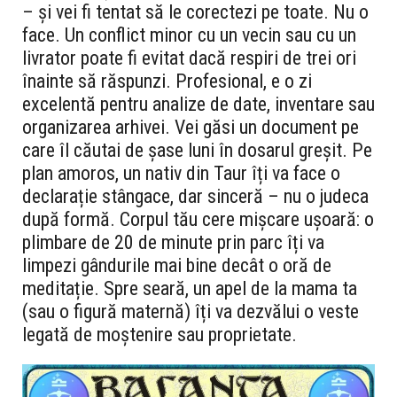
– și vei fi tentat să le corectezi pe toate. Nu o
face. Un conflict minor cu un vecin sau cu un
livrator poate fi evitat dacă respiri de trei ori
înainte să răspunzi. Profesional, e o zi
excelentă pentru analize de date, inventare sau
organizarea arhivei. Vei găsi un document pe
care îl căutai de șase luni în dosarul greșit. Pe
plan amoros, un nativ din Taur îți va face o
declarație stângace, dar sinceră – nu o judeca
după formă. Corpul tău cere mișcare ușoară: o
plimbare de 20 de minute prin parc îți va
limpezi gândurile mai bine decât o oră de
meditație. Spre seară, un apel de la mama ta
(sau o figură maternă) îți va dezvălui o veste
legată de moștenire sau proprietate.