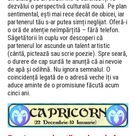
dezvălui o perspectivă culturală nouă. Pe plan
sentimental, ești mai rece decât de obicei, iar
partenerul tău s-ar putea simți neglijat. Oferă-i
o oră de atenție neîmpărțită – fără telefon.
Săgetătorii în cuplu vor descoperi că
partenerul lor ascunde un talent artistic
(cântă, pictează sau scrie poezie). Spre seară,
o durere de cap surdă te anunță că ai nevoie
de apă și odihnă. Nu ignora semnalul. O
coincidență legată de o adresă veche îți va
aduce aminte de o promisiune făcută acum
cinci ani.