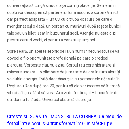
conversația să curgă sinuos, așa cum îți place ție. Gemenii în
cuplu vor descoperi că partenerul lor a ascuns o surpriză mică,
dar perfect adaptată – un CD cu o trupă obscură pe care o
menționaseși o dată, un borcan cu murături după rețeta bunicii
tale sau un bilet lăsat în buzunarul gecii. Atenție: nu este o zi
pentru certuri vechi, ci pentru a construi punți noi.
Spre seară, un apel telefonic de la un număr necunoscut se va
dovedi a fi o oportunitate profesională pe care o credeai
pierdută. Vorbește clar, nu ezita. Corpul tău cere hidratare și
mișcare ușoară – o plimbare de jumătate de oră în ritm alert îți
va dubla energia. Evită doar discuțiile cu persoanele născute în
Pești sau Rac după ora 20, pentru că ele vor încerca să îți tragă
vibrația în jos, fără să vrea. Ai o zi de foc liniștit – bucură-te de
ea, dar nu te lăuda. Universul observă discreția.
Citeste si:
SCANDAL MONSTRU LA CORNEA! Un meci de
fotbal între copii s-a transformat într-un MĂCEL pe