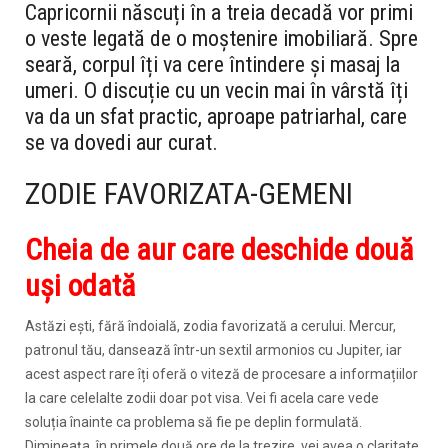
Capricornii născuți în a treia decadă vor primi
o veste legată de o moștenire imobiliară. Spre
seară, corpul îți va cere întindere și masaj la
umeri. O discuție cu un vecin mai în vârstă îți
va da un sfat practic, aproape patriarhal, care
se va dovedi aur curat.
ZODIE FAVORIZATA-GEMENI
Cheia de aur care deschide două
uși odată
Astăzi ești, fără îndoială, zodia favorizată a cerului. Mercur,
patronul tău, dansează într-un sextil armonios cu Jupiter, iar
acest aspect rare îți oferă o viteză de procesare a informațiilor
la care celelalte zodii doar pot visa. Vei fi acela care vede
soluția înainte ca problema să fie pe deplin formulată.
Dimineața, în primele două ore de la trezire, vei avea o claritate