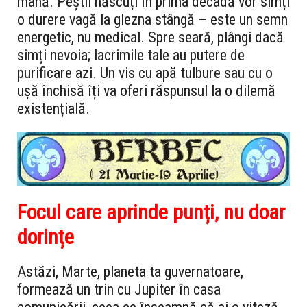
mână. Peștii născuți în prima decadă vor simți
o durere vagă la glezna stângă – este un semn
energetic, nu medical. Spre seară, plângi dacă
simți nevoia; lacrimile tale au putere de
purificare azi. Un vis cu apă tulbure sau cu o
ușă închisă îți va oferi răspunsul la o dilemă
existențială.
Focul care aprinde punți, nu doar
dorințe
Astăzi, Marte, planeta ta guvernatoare,
formează un trin cu Jupiter în casa