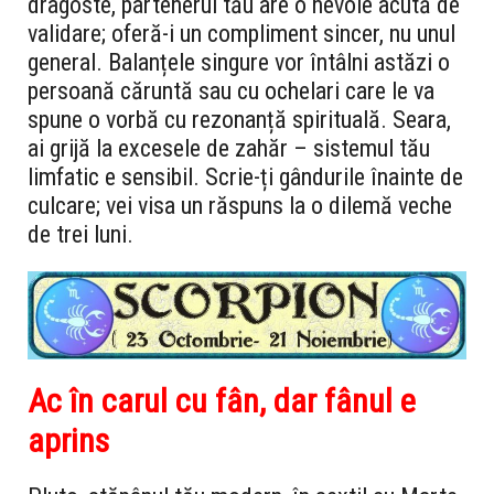
dragoste, partenerul tău are o nevoie acută de
validare; oferă-i un compliment sincer, nu unul
general. Balanțele singure vor întâlni astăzi o
persoană căruntă sau cu ochelari care le va
spune o vorbă cu rezonanță spirituală. Seara,
ai grijă la excesele de zahăr – sistemul tău
limfatic e sensibil. Scrie-ți gândurile înainte de
culcare; vei visa un răspuns la o dilemă veche
de trei luni.
Ac în carul cu fân, dar fânul e
aprins