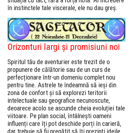
situația cu tact, fără a forța nota. Ai încredere
în instinctele tale viscerale, ele nu dau greș.
Orizonturi largi și promisiuni noi
Spiritul tău de aventurier este trezit de o
propunere de călătorie sau de un curs de
perfecționare într-un domeniu complet nou
pentru tine. Astrele te îndeamnă să ieși din
zona de confort și să explorezi teritorii
intelectuale sau geografice necunoscute,
deoarece acolo se ascunde cheia evoluției tale
viitoare. Pe plan social, întâlnești oameni
influenți care îți pot deschide porți în carieră,
dar trebuie să fii pregătit să îți prezinți ideile