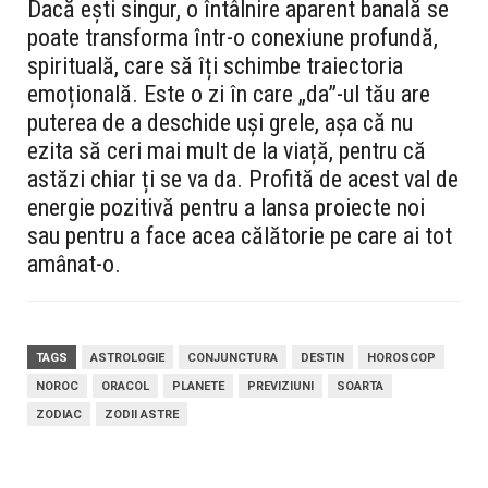
Dacă ești singur, o întâlnire aparent banală se
poate transforma într-o conexiune profundă,
spirituală, care să îți schimbe traiectoria
emoțională. Este o zi în care „da”-ul tău are
puterea de a deschide uși grele, așa că nu
ezita să ceri mai mult de la viață, pentru că
astăzi chiar ți se va da. Profită de acest val de
energie pozitivă pentru a lansa proiecte noi
sau pentru a face acea călătorie pe care ai tot
amânat-o.
TAGS
ASTROLOGIE
CONJUNCTURA
DESTIN
HOROSCOP
NOROC
ORACOL
PLANETE
PREVIZIUNI
SOARTA
ZODIAC
ZODII ASTRE