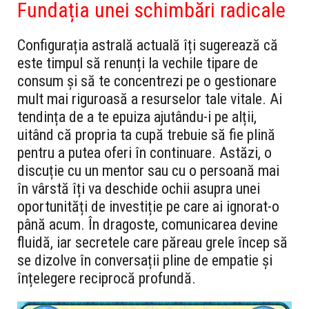
Fundația unei schimbări radicale
Configurația astrală actuală îți sugerează că
este timpul să renunți la vechile tipare de
consum și să te concentrezi pe o gestionare
mult mai riguroasă a resurselor tale vitale. Ai
tendința de a te epuiza ajutându-i pe alții,
uitând că propria ta cupă trebuie să fie plină
pentru a putea oferi în continuare. Astăzi, o
discuție cu un mentor sau cu o persoană mai
în vârstă îți va deschide ochii asupra unei
oportunități de investiție pe care ai ignorat-o
până acum. În dragoste, comunicarea devine
fluidă, iar secretele care păreau grele încep să
se dizolve în conversații pline de empatie și
înțelegere reciprocă profundă.