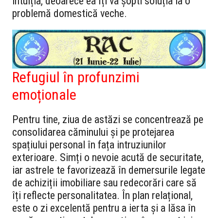
intuiția, deoarece ea îți va șopti soluția la o
problemă domestică veche.
Refugiul în profunzimi
emoționale
Pentru tine, ziua de astăzi se concentrează pe
consolidarea căminului și pe protejarea
spațiului personal în fața intruziunilor
exterioare. Simți o nevoie acută de securitate,
iar astrele te favorizează în demersurile legate
de achiziții imobiliare sau redecorări care să
îți reflecte personalitatea. În plan relațional,
este o zi excelentă pentru a ierta și a lăsa în