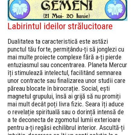
Labirintul ideilor strălucitoare
Dualitatea ta caracteristică este astăzi
punctul tău forte, permițându-ți să jonglezi cu
mai multe proiecte complexe fără a-ți pierde
entuziasmul sau concentrarea. Planeta Mercur
îți stimulează intelectul, facilitând semnarea
unor contracte sau finalizarea unor studii care
păreau blocate în birocrație. Social, ești
magnetul grupului, însă ai grijă să nu promiți
mai mult decât poți livra fizic. Seara îți aduce
o revelație spirituală sau o dorință intensă de
a te deconecta de zgomotul lumii exterioare
pentru a-ți regăsi echilibrul interior. Ascultă-ți