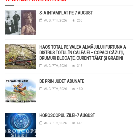
S-A INTAMPLAT PE 7 AUGUST
AUG. 7TH, 2026
255
HAOS TOTAL PE VALEA ALMĂJULUI! FURTUNA A
DISTRUS TOTUL ÎN CALEA EI – COPACI CĂZUȚI,
DRUMURI BLOCAȚE, CURENT TĂIAT ȘI GRĂDINI
DISTRUSE DE GRINDINĂ!
AUG. 7TH, 2026
315
DE PRIN JUDET ADUNATE
AUG. 7TH, 2026
430
HOROSCOPUL ZILEI-7 AUGUST
AUG. 6TH, 2026
445