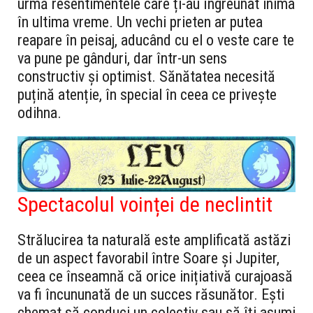
urmă resentimentele care ți-au îngreunat inima
în ultima vreme. Un vechi prieten ar putea
reapare în peisaj, aducând cu el o veste care te
va pune pe gânduri, dar într-un sens
constructiv și optimist. Sănătatea necesită
puțină atenție, în special în ceea ce privește
odihna.
Spectacolul voinței de neclintit
Strălucirea ta naturală este amplificată astăzi
de un aspect favorabil între Soare și Jupiter,
ceea ce înseamnă că orice inițiativă curajoasă
va fi încununată de un succes răsunător. Ești
chemat să conduci un colectiv sau să îți asumi