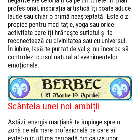
negative ale celorlalți ca pe un burete. În plan
profesional, inspirația artistică îți poate aduce
laude sau chiar o primă neașteptată. Este o zi
propice pentru meditație, yoga sau orice
activitate care îți hrănește sufletul și te
reconectează cu divinitatea sau cu universul.
În iubire, lasă-te purtat de val și nu încerca să
controlezi cursul natural al evenimentelor
emoționale.
Scânteia unei noi ambiții
Astăzi, energia marțiană te împinge spre o
zonă de afirmare profesională pe care ai
evitat-o în ultima perioadă din cauza unor