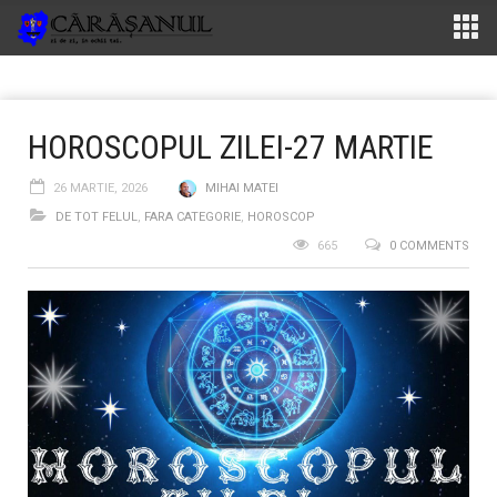
HOROSCOPUL ZILEI-27 MARTIE
26 MARTIE, 2026
MIHAI MATEI
DE TOT FELUL
,
FARA CATEGORIE
,
HOROSCOP
665
0 COMMENTS