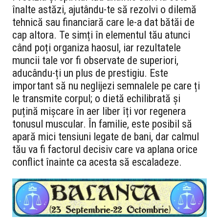
înalte astăzi, ajutându-te să rezolvi o dilemă
tehnică sau financiară care le-a dat bătăi de
cap altora. Te simți în elementul tău atunci
când poți organiza haosul, iar rezultatele
muncii tale vor fi observate de superiori,
aducându-ți un plus de prestigiu. Este
important să nu neglijezi semnalele pe care ți
le transmite corpul; o dietă echilibrată și
puțină mișcare în aer liber îți vor regenera
tonusul muscular. În familie, este posibil să
apară mici tensiuni legate de bani, dar calmul
tău va fi factorul decisiv care va aplana orice
conflict înainte ca acesta să escaladeze.