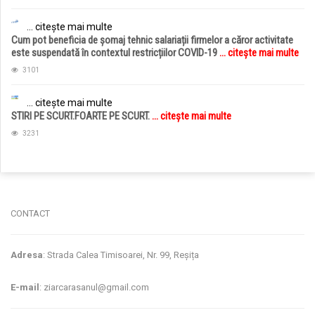
... citește mai multe
Cum pot beneficia de șomaj tehnic salariații firmelor a căror activitate
este suspendată în contextul restricțiilor COVID-19
... citește mai multe
3101
... citește mai multe
STIRI PE SCURT.FOARTE PE SCURT.
... citește mai multe
3231
jucarii copii
magazin copii
CONTACT
Adresa
: Strada Calea Timisoarei, Nr. 99, Reșița
E-mail
: ziarcarasanul@gmail.com