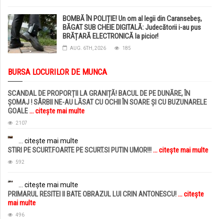
BOMBĂ ÎN POLIȚIE! Un om al legii din Caransebeș,
BĂGAT SUB CHEIE DIGITALĂ: Judecătorii i-au pus
BRĂȚARĂ ELECTRONICĂ la picior!
AUG. 6TH, 2026
185
BURSA LOCURILOR DE MUNCA
SCANDAL DE PROPORȚII LA GRANIȚĂ! BACUL DE PE DUNĂRE, ÎN
ȘOMAJ ! SÂRBII NE-AU LĂSAT CU OCHII ÎN SOARE ȘI CU BUZUNARELE
GOALE
... citește mai multe
2107
... citește mai multe
STIRI PE SCURT.FOARTE PE SCURT.SI PUTIN UMOR!!!
... citește mai multe
592
... citește mai multe
PRIMARUL RESITEI II BATE OBRAZUL LUI CRIN ANTONESCU!
... citește
mai multe
496