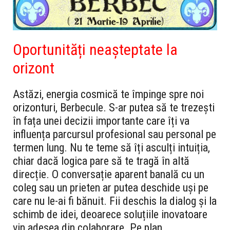
Oportunități neașteptate la
orizont
Astăzi, energia cosmică te împinge spre noi
orizonturi, Berbecule. S-ar putea să te trezești
în fața unei decizii importante care îți va
influența parcursul profesional sau personal pe
termen lung. Nu te teme să îți asculți intuiția,
chiar dacă logica pare să te tragă în altă
direcție. O conversație aparent banală cu un
coleg sau un prieten ar putea deschide uși pe
care nu le-ai fi bănuit. Fii deschis la dialog și la
schimb de idei, deoarece soluțiile inovatoare
vin adesea din colaborare. Pe plan