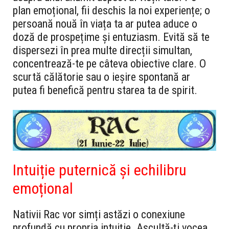
plan emoțional, fii deschis la noi experiențe; o
persoană nouă în viața ta ar putea aduce o
doză de prospețime și entuziasm. Evită să te
dispersezi în prea multe direcții simultan,
concentrează-te pe câteva obiective clare. O
scurtă călătorie sau o ieșire spontană ar
putea fi benefică pentru starea ta de spirit.
Intuiție puternică și echilibru
emoțional
Nativii Rac vor simți astăzi o conexiune
profundă cu propria intuiție. Ascultă-ți vocea