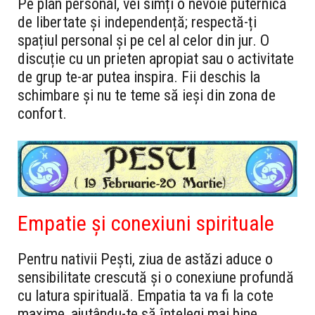
Pe plan personal, vei simți o nevoie puternică
de libertate și independență; respectă-ți
spațiul personal și pe cel al celor din jur. O
discuție cu un prieten apropiat sau o activitate
de grup te-ar putea inspira. Fii deschis la
schimbare și nu te teme să ieși din zona de
confort.
Empatie și conexiuni spirituale
Pentru nativii Pești, ziua de astăzi aduce o
sensibilitate crescută și o conexiune profundă
cu latura spirituală. Empatia ta va fi la cote
maxime, ajutându-te să înțelegi mai bine