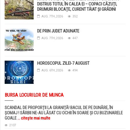
DISTRUS TOTUL ÎN CALEA EI – COPACI CĂZUȚI,
DRUMURI BLOCAȚE, CURENT TĂIAT ȘI GRĂDINI
DISTRUSE DE GRINDINĂ!
AUG. 7TH, 2026
352
DE PRIN JUDET ADUNATE
AUG. 7TH, 2026
447
HOROSCOPUL ZILEI-7 AUGUST
AUG. 6TH, 2026
494
BURSA LOCURILOR DE MUNCA
SCANDAL DE PROPORȚII LA GRANIȚĂ! BACUL DE PE DUNĂRE, ÎN
ȘOMAJ ! SÂRBII NE-AU LĂSAT CU OCHII ÎN SOARE ȘI CU BUZUNARELE
GOALE
... citește mai multe
2107