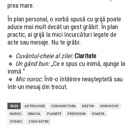
prea mare.
În plan personal, o vorbă spusă cu grijă poate
aduce mai mult decât un gest grăbit. În plan
practic, ai grijă la mici încurcături legate de
acte sau mesaje. Nu te grăbi.
🔹
Cuvântul-cheie al zilei:
Claritate
🔹
Un gând bun:
„Ce e spus cu inimă, ajunge la
inimă.”
🔹
Mic noroc:
Într-o întâlnire neașteptată sau
într-un mesaj din trecut.
TAGS
ASTROLOGIE
CONJUNCTURA
DESTIN
HOROSCOP
NOROC
ORACOL
PLANETE
PREVIZIUNI
SOARTA
ZODIAC
ZODII ASTRE