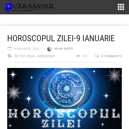
HOROSCOPUL ZILEI-9 IANUARIE
8 IANUARIE, 2026
MIHAI MATEI
DE TOT FELUL
,
HOROSCOP
397
0 COMMENTS