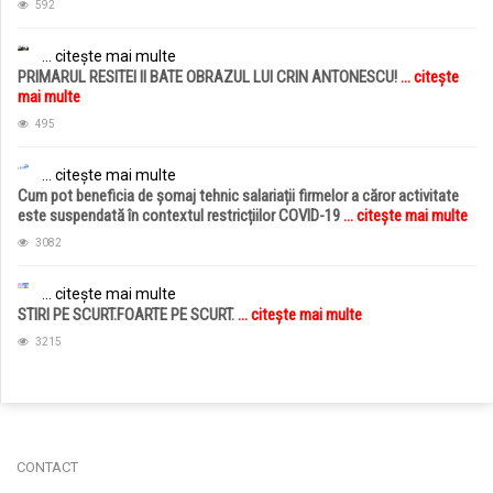
592
... citește mai multe
PRIMARUL RESITEI II BATE OBRAZUL LUI CRIN ANTONESCU!
... citește
mai multe
495
... citește mai multe
Cum pot beneficia de șomaj tehnic salariații firmelor a căror activitate
este suspendată în contextul restricțiilor COVID-19
... citește mai multe
3082
... citește mai multe
STIRI PE SCURT.FOARTE PE SCURT.
... citește mai multe
3215
jucarii copii
magazin copii
CONTACT