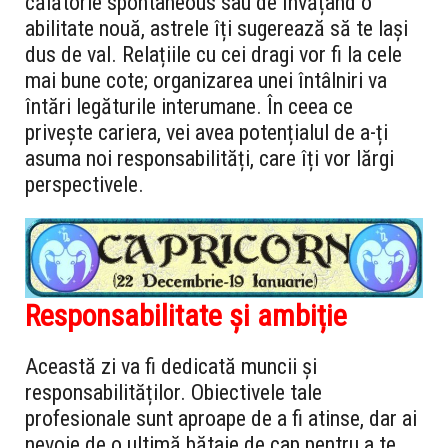
călătorie spontaneous sau de învățând o
abilitate nouă, astrele îți sugerează să te lași
dus de val. Relațiile cu cei dragi vor fi la cele
mai bune cote; organizarea unei întâlniri va
întări legăturile interumane. În ceea ce
privește cariera, vei avea potențialul de a-ți
asuma noi responsabilități, care îți vor lărgi
perspectivele.
Responsabilitate și ambiție
Această zi va fi dedicată muncii și
responsabilităților. Obiectivele tale
profesionale sunt aproape de a fi atinse, dar ai
nevoie de o ultimă bătaie de cap pentru a te