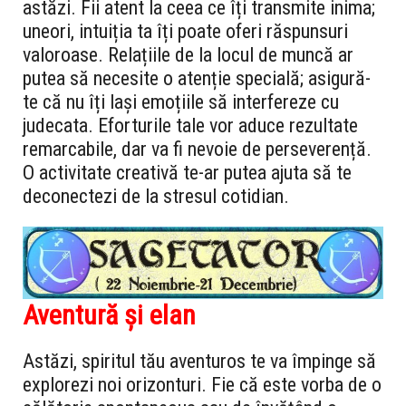
astăzi. Fii atent la ceea ce îți transmite inima;
uneori, intuiția ta îți poate oferi răspunsuri
valoroase. Relațiile de la locul de muncă ar
putea să necesite o atenție specială; asigură-
te că nu îți lași emoțiile să interfereze cu
judecata. Eforturile tale vor aduce rezultate
remarcabile, dar va fi nevoie de perseverență.
O activitate creativă te-ar putea ajuta să te
deconectezi de la stresul cotidian.
Aventură și elan
Astăzi, spiritul tău aventuros te va împinge să
explorezi noi orizonturi. Fie că este vorba de o