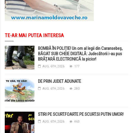
TE-AR MAI PUTEA INTERESA
BOMBĂ ÎN POLIȚIE! Un om al legii din Caransebeș,
BĂGAT SUB CHEIE DIGITALĂ: Judecătorii i-au pus
BRĂȚARĂ ELECTRONICĂ la picior!
AUG. 6TH, 2026
177
DE PRIN JUDET ADUNATE
AUG. 6TH, 2026
280
STIRI PE SCURT.FOARTE PE SCURT.SI PUTIN UMOR!
AUG. 6TH, 2026
463