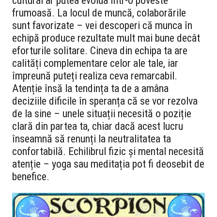
cultural ar putea evolua într-o poveste
frumoasă. La locul de muncă, colaborările
sunt favorizate – vei descoperi că munca în
echipă produce rezultate mult mai bune decât
eforturile solitare. Cineva din echipa ta are
calități complementare celor ale tale, iar
împreună puteți realiza ceva remarcabil.
Atenție însă la tendința ta de a amâna
deciziile dificile în speranța că se vor rezolva
de la sine – unele situații necesită o poziție
clară din partea ta, chiar dacă acest lucru
înseamnă să renunți la neutralitatea ta
confortabilă. Echilibrul fizic și mental necesită
atenție – yoga sau meditația pot fi deosebit de
benefice.