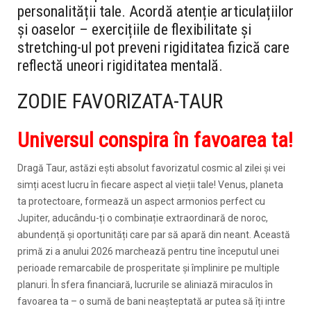
personalității tale. Acordă atenție articulațiilor
și oaselor – exercițiile de flexibilitate și
stretching-ul pot preveni rigiditatea fizică care
reflectă uneori rigiditatea mentală.
ZODIE FAVORIZATA-TAUR
Universul conspira în favoarea ta!
Dragă Taur, astăzi ești absolut favorizatul cosmic al zilei și vei
simți acest lucru în fiecare aspect al vieții tale! Venus, planeta
ta protectoare, formează un aspect armonios perfect cu
Jupiter, aducându-ți o combinație extraordinară de noroc,
abundență și oportunități care par să apară din neant. Această
primă zi a anului 2026 marchează pentru tine începutul unei
perioade remarcabile de prosperitate și împlinire pe multiple
planuri. În sfera financiară, lucrurile se aliniază miraculos în
favoarea ta – o sumă de bani neașteptată ar putea să îți intre