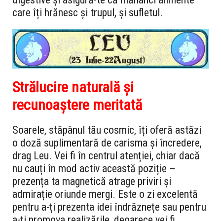
care îți hrănesc și trupul, și sufletul.
Strălucire naturală și
recunoaștere meritată
Soarele, stăpânul tău cosmic, îți oferă astăzi
o doză suplimentară de carisma și încredere,
drag Leu. Vei fi în centrul atenției, chiar dacă
nu cauți în mod activ această poziție –
prezența ta magnetică atrage priviri și
admirație oriunde mergi. Este o zi excelentă
pentru a-ți prezenta idei îndrăznețe sau pentru
a-ți promova realizările, deoarece vei fi