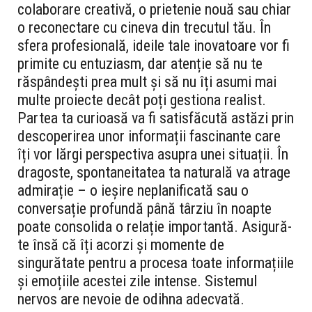
colaborare creativă, o prietenie nouă sau chiar
o reconectare cu cineva din trecutul tău. În
sfera profesională, ideile tale inovatoare vor fi
primite cu entuziasm, dar atenție să nu te
răspândești prea mult și să nu îți asumi mai
multe proiecte decât poți gestiona realist.
Partea ta curioasă va fi satisfăcută astăzi prin
descoperirea unor informații fascinante care
îți vor lărgi perspectiva asupra unei situații. În
dragoste, spontaneitatea ta naturală va atrage
admirație – o ieșire neplanificată sau o
conversație profundă până târziu în noapte
poate consolida o relație importantă. Asigură-
te însă că îți acorzi și momente de
singurătate pentru a procesa toate informațiile
și emoțiile acestei zile intense. Sistemul
nervos are nevoie de odihna adecvată.