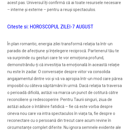
acest pas. Universul îți confirmă că ai toate resursele necesare
– interne și externe – pentru a reuși spectaculos.
Citeste si:
HOROSCOPUL ZILEI-7 AUGUST
În plan romantic, energia zilei transformă relația ta într-un
paradis de afecțiune și înțelegere reciprocă. Partenerul tău te
va surprinde cu gesturi care te vor emoționa profund,
demonstrându-ți că investiția ta emoțională în această relație
nu este în zadar. O conversație despre viitor va consolida
angajamentul dintre voi și vă va apropia într-un mod care părea
imposibil cu câteva săptămâni în urmă. Dacă relația ta traversa
o perioadă dificilă, astăzi va marca un punct de cotitură către
reconciliere și redescoperire. Pentru Taurii singuri, ziua de
astăzi aduce o întâlnire fatidică – fie că este vorba despre
cineva nou care va intra spectaculos în viața ta, fie despre o
reconectare cu o persoană din trecut care acum revine în
circumstanțe complet diferite. Nu ignora semnele evidente ale