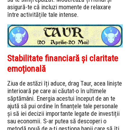
asigură-te că incluzi momente de relaxare
între activitățile tale intense.
Stabilitate financiară și claritate
emoțională
Ziua de astăzi îți aduce, drag Taur, acea liniște
interioară pe care ai căutat-o în ultimele
săptămâni. Energia acestui început de an te
ajută să pui ordine în finanțele tale personale
și să iei decizii importante legate de investiții
sau economii. S-ar putea să descoperi o
metodă nouă de a-ți gestiona banii care să îți