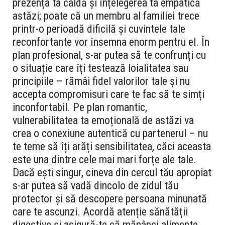
prezența ta caldă și înțelegerea ta empatică
astăzi; poate că un membru al familiei trece
printr-o perioadă dificilă și cuvintele tale
reconfortante vor însemna enorm pentru el. În
plan profesional, s-ar putea să te confrunți cu
o situație care îți testează loialitatea sau
principiile – rămâi fidel valorilor tale și nu
accepta compromisuri care te fac să te simți
inconfortabil. Pe plan romantic,
vulnerabilitatea ta emoțională de astăzi va
crea o conexiune autentică cu partenerul – nu
te teme să îți arăți sensibilitatea, căci aceasta
este una dintre cele mai mari forțe ale tale.
Dacă ești singur, cineva din cercul tău apropiat
s-ar putea să vadă dincolo de zidul tău
protector și să descopere persoana minunată
care te ascunzi. Acordă atenție sănătății
digestive și asigură-te că mănânci alimente