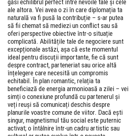
găsi echilibrul perfect între nevoile tale și cele
ale altora. Vei avea o zi în care diplomația ta
naturală va fi pusă la contribuție – s-ar putea
să fii chemat să mediezi un conflict sau să
oferi perspective obiective într-o situație
complicată. Abilitățile tale de negociere sunt
excepționale astăzi, așa că este momentul
ideal pentru discuții importante, fie că sunt
despre contract, parteneriat sau orice altă
înțelegere care necesită un compromis
echitabil. În plan romantic, relația ta
beneficiază de energia armonioasă a zilei – vei
simți o conexiune profundă cu partenerul și
veți reuși să comunicați deschis despre
planurile voastre comune de viitor. Dacă ești
singur, magnetismul tău social este puternic
activat; o întâlnire într-un cadru artistic sau