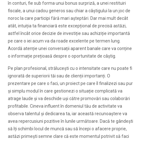
în conturi, fie sub forma unui bonus surpriză, a unei restituiri
fiscale, a unui cadou generos sau chiar a câștigului la un joc de
noroc la care participi fără mari așteptări. Dar mai mult decât
atât, intuiția ta financiară este excepțional de precisă astăzi,
astfel încât orice decizie de investiție sau achiziție importantă
pe care o iei acum va da roade excelente pe termen lung.
Acordă atenție unei conversații aparent banale care va conține
o informație prețioasă despre o oportunitate de câștig.
Pe plan profesional, strălucești cu o intensitate care nu poate fi
ignorată de superiorii tăi sau de clienții importanți. O
prezentare pe care o faci, un proiect pe care îl finalizezi sau pur
și simplu modul în care gestionezi o situație complicată va
atrage laude și va deschide uși către promovări sau colaborări
profitabile. Cineva influent în domeniul tău de activitate va
observa talentul și dedicarea ta, iar această recunoaștere va
avea repercusiuni pozitive în lunile următoare. Dacă te gândești
să îți schimbi locul de muncă sau să începi o afacere proprie,
astăzi primești semne clare că este momentul potrivit să faci