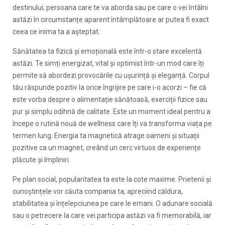
destinului; persoana care te va aborda sau pe care o vei întâlni
astăzi în circumstanțe aparent întâmplătoare ar putea fi exact
ceea ce inima ta a așteptat.
Sănătatea ta fizică și emoțională este într-o stare excelentă
astăzi. Te simți energizat, vital și optimist într-un mod care îți
permite să abordezi provocările cu ușurință și eleganță. Corpul
tău răspunde pozitiv la orice îngrijire pe care i-o acorzi – fie că
este vorba despre o alimentație sănătoasă, exerciții fizice sau
pur și simplu odihnă de calitate. Este un moment ideal pentru a
începe o rutină nouă de wellness care îți va transforma viața pe
termen lung. Energia ta magnetică atrage oameni și situații
pozitive ca un magnet, creând un cerc virtuos de experiențe
plăcute și împliniri.
Pe plan social, popularitatea ta este la cote maxime. Prietenii și
cunoștințele vor căuta compania ta, apreciind căldura,
stabilitatea și înțelepciunea pe care le emani. O adunare socială
sau o petrecere la care vei participa astăzi va fi memorabilă, iar