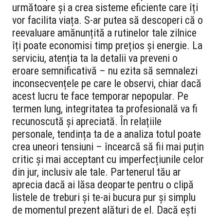
următoare și a crea sisteme eficiente care îți
vor facilita viața. S-ar putea să descoperi că o
reevaluare amănunțită a rutinelor tale zilnice
îți poate economisi timp prețios și energie. La
serviciu, atenția ta la detalii va preveni o
eroare semnificativă – nu ezita să semnalezi
inconsecvențele pe care le observi, chiar dacă
acest lucru te face temporar nepopular. Pe
termen lung, integritatea ta profesională va fi
recunoscută și apreciată. În relațiile
personale, tendința ta de a analiza totul poate
crea uneori tensiuni – încearcă să fii mai puțin
critic și mai acceptant cu imperfecțiunile celor
din jur, inclusiv ale tale. Partenerul tău ar
aprecia dacă ai lăsa deoparte pentru o clipă
listele de treburi și te-ai bucura pur și simplu
de momentul prezent alături de el. Dacă ești