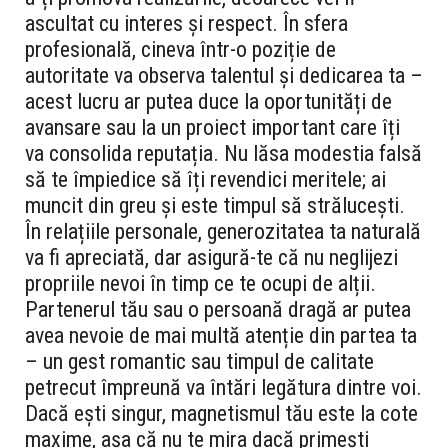
ascultat cu interes și respect. În sfera
profesională, cineva într-o poziție de
autoritate va observa talentul și dedicarea ta –
acest lucru ar putea duce la oportunități de
avansare sau la un proiect important care îți
va consolida reputația. Nu lăsa modestia falsă
să te împiedice să îți revendici meritele; ai
muncit din greu și este timpul să strălucești.
În relațiile personale, generozitatea ta naturală
va fi apreciată, dar asigură-te că nu neglijezi
propriile nevoi în timp ce te ocupi de alții.
Partenerul tău sau o persoană dragă ar putea
avea nevoie de mai multă atenție din partea ta
– un gest romantic sau timpul de calitate
petrecut împreună va întări legătura dintre voi.
Dacă ești singur, magnetismul tău este la cote
maxime, așa că nu te mira dacă primești