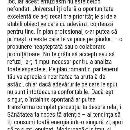
loc, iar acest entuziasm nu este deloc
nefondat. Universul îți oferă o oportunitate
excelentă de a-ți recalibra prioritățile și de a
stabili obiective care cu adevărat contează
pentru tine. În plan profesional, s-ar putea să
primești o veste care te va pune pe gânduri – o
propunere neașteptată sau o colaborare
promițătoare. Nu te grăbi să accepți sau să
refuzi, ia-ți timpul necesar pentru a analiza
toate aspectele. Pe plan romantic, partenerul
tău va aprecia sinceritatea ta brutală de
astăzi, chiar dacă adevărurile pe care le spui
nu sunt întotdeauna confortabile. Dacă ești
singur, o întâlnire spontană ar putea
transforma complet percepția ta despre relații.
Sănătatea ta necesită atenție – ai tendința să
îți consumi toată energia într-o singură zi, apoi
să te simți epuizat. Moderează-ți ritmul și