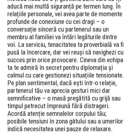
aducă mai multă siguranță pe termen lung. În
relațiile personale, vei avea parte de momente
profunde de conexiune cu cei dragi – o
conversație sinceră cu partenerul sau un
membru al familiei va întări legăturile dintre
voi. La serviciu, tenacitatea ta proverbială va fi
pusă la încercare, dar vei reuși să navighezi cu
succes prin orice provocare. Cineva din echipa
ta te admiră în secret pentru diplomația și
calmul cu care gestionezi situațiile tensionate.
Pe plan sentimental, dacă ești într-o relație,
partenerul tău va aprecia gesturi mici dar
semnificative – o masă pregătită cu grijă sau
timpul petrecut împreună fără distrageri.
Acordă atenție semnalelor corpului tău;
posibile tensiuni în zona gâtului sau a umerilor
indică necesitatea unei pauze de relaxare.