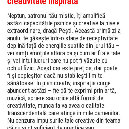
creativitate inspirată
Neptun, patronul tău mistic, îți amplifică
astăzi capacitățile psihice și creative la nivele
extraordinare, dragă Pești. Această primă zi a
anului te găsește într-o stare de receptivitate
deplină față de energiile subtile din jurul tău –
vei simți emoțiile altora ca și cum ar fi ale tale
și vei intui lucruri care nu pot fi văzute cu
ochiul fizic. Acest dar este prețios, dar poate
fi și copleșitor dacă nu stabilești limite
sănătoase. În plan creativ, inspirația curge
abundent astăzi – fie că te exprimi prin artă,
muzică, scriere sau orice altă formă de
creativitate, munca ta va avea o calitate
transcendentală care atinge inimile oamenilor.
Nu cenzura impulsurile tale creative din teama
că nu sunt suficient de practice sau