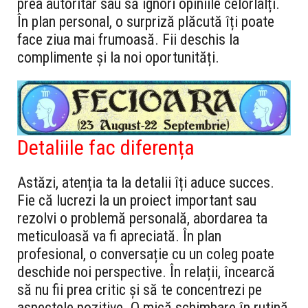
prea autoritar sau să ignori opiniile celorlalți.
În plan personal, o surpriză plăcută îți poate
face ziua mai frumoasă. Fii deschis la
complimente și la noi oportunități.
Detaliile fac diferența
Astăzi, atenția ta la detalii îți aduce succes.
Fie că lucrezi la un proiect important sau
rezolvi o problemă personală, abordarea ta
meticuloasă va fi apreciată. În plan
profesional, o conversație cu un coleg poate
deschide noi perspective. În relații, încearcă
să nu fii prea critic și să te concentrezi pe
aspectele pozitive. O mică schimbare în rutină