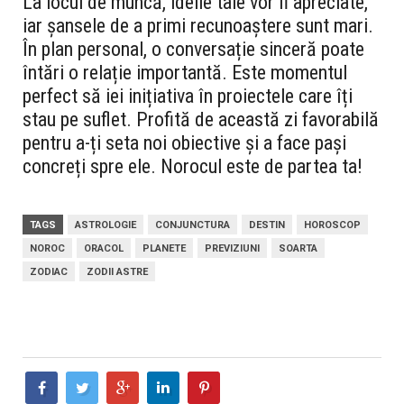
La locul de muncă, ideile tale vor fi apreciate,
iar șansele de a primi recunoaștere sunt mari.
În plan personal, o conversație sinceră poate
întări o relație importantă. Este momentul
perfect să iei inițiativa în proiectele care îți
stau pe suflet. Profită de această zi favorabilă
pentru a-ți seta noi obiective și a face pași
concreți spre ele. Norocul este de partea ta!
TAGS
ASTROLOGIE
CONJUNCTURA
DESTIN
HOROSCOP
NOROC
ORACOL
PLANETE
PREVIZIUNI
SOARTA
ZODIAC
ZODII ASTRE