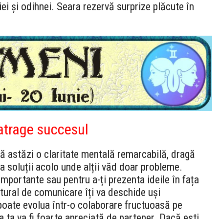
ei și odihnei. Seara rezervă surprize plăcute în
atrage succesul
ră astăzi o claritate mentală remarcabilă, dragă
 soluții acolo unde alții văd doar probleme.
mportante sau pentru a-ți prezenta ideile în fața
atural de comunicare îți va deschide uși
poate evolua într-o colaborare fructuoasă pe
 ta va fi foarte apreciată de partener. Dacă ești