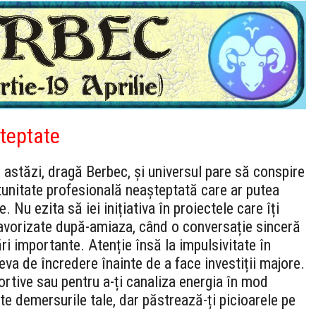
șteptate
 astăzi, dragă Berbec, și universul pare să conspire
unitate profesională neașteptată care ar putea
 Nu ezita să iei inițiativa în proiectele care îți
 favorizate după-amiaza, când o conversație sinceră
ri importante. Atenție însă la impulsivitate în
eva de încredere înainte de a face investiții majore.
ortive sau pentru a-ți canaliza energia în mod
te demersurile tale, dar păstrează-ți picioarele pe