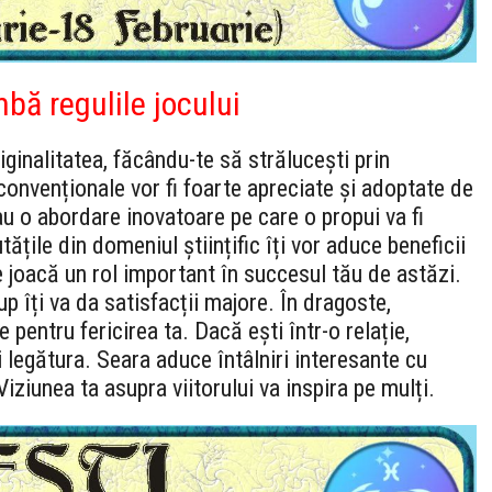
bă regulile jocului
iginalitatea, făcându-te să strălucești prin
econvenționale vor fi foarte apreciate și adoptate de
au o abordare inovatoare pe care o propui va fi
țile din domeniul științific îți vor aduce beneficii
le joacă un rol important în succesul tău de astăzi.
 îți va da satisfacții majore. În dragoste,
 pentru fericirea ta. Dacă ești într-o relație,
i legătura. Seara aduce întâlniri interesante cu
iziunea ta asupra viitorului va inspira pe mulți.