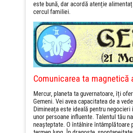
este bună, dar acordă atenție alimentați
cercul familiei.
Comunicarea ta magnetică 
Mercur, planeta ta guvernatoare, îți ofe
Gemeni. Vei avea capacitatea de a vedea
Dimineața este ideală pentru negocieri i
unor persoane influente. Talentul tău n
neașteptate. O întâlnire întâmplătoare 
termen lung. În dragoste, spontaneitatea