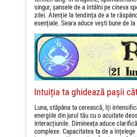
singur, șansele de a întâlni pe cineva sp
zilei. Atenție la tendința de a te răspân
esențiale. Seara aduce vești bune de la
Intuiția ta ghidează pașii că
Luna, stăpâna ta cerească, îți intensific
energiile din jurul tău cu o acuitate deo
interacțiunile. Dimineața aduce clarificăr
complexe. Capacitatea ta de a înțelege 