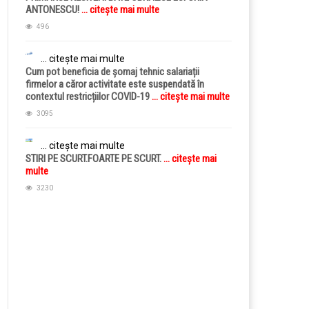
ANTONESCU!
... citește mai multe
496
... citește mai multe
Cum pot beneficia de șomaj tehnic salariații
firmelor a căror activitate este suspendată în
contextul restricțiilor COVID-19
... citește mai multe
3095
... citește mai multe
STIRI PE SCURT.FOARTE PE SCURT.
... citește mai
multe
3230