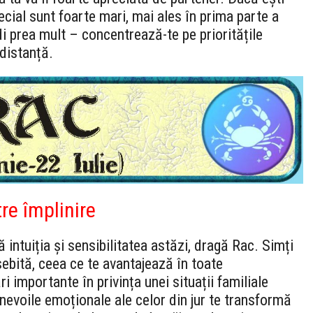
ecial sunt foarte mari, mai ales în prima parte a
di prea mult – concentrează-te pe prioritățile
 distanță.
tre împlinire
ă intuiția și sensibilitatea astăzi, dragă Rac. Simți
sebită, ceea ce te avantajează în toate
i importante în privința unei situații familiale
nevoile emoționale ale celor din jur te transformă