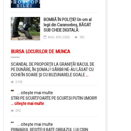
BOMBĂ ÎN POLIȚIE! Un om al
legii din Caransebeș, BĂGAT
SUB CHEIE DIGITALĂ:
Judecătorii i-au pus BRĂȚARĂ
AUG. 6TH, 2026
182
ELECTRONICĂ la picior!
BURSA LOCURILOR DE MUNCA
SCANDAL DE PROPORȚII LA GRANIȚĂ! BACUL DE
PE DUNĂRE, ÎN ȘOMAJ ! SÂRBII NE-AU LĂSAT CU
OCHII ÎN SOARE ȘI CU BUZUNARELE GOALE
...
citește mai multe
2105
... citește mai multe
STIRI PE SCURT.FOARTE PE SCURT.SI PUTIN UMOR!!!
... citește mai multe
592
... citește mai multe
PRIMARUL RESITEI II BATE OBRAZUL LUI CRIN