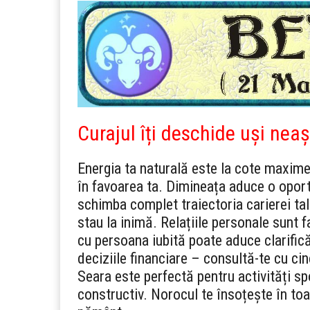
Curajul îți deschide uși nea
Energia ta naturală este la cote maxime
în favoarea ta. Dimineața aduce o oport
schimba complet traiectoria carierei tale.
stau la inimă. Relațiile personale sunt
cu persoana iubită poate aduce clarifică
deciziile financiare – consultă-te cu cin
Seara este perfectă pentru activități sp
constructiv. Norocul te însoțește în toa