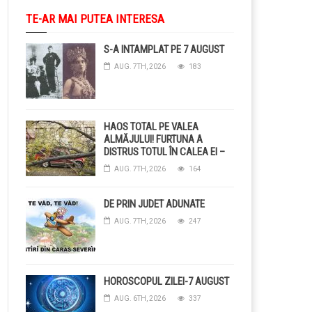
TE-AR MAI PUTEA INTERESA
S-A INTAMPLAT PE 7 AUGUST
AUG. 7TH, 2026
183
HAOS TOTAL PE VALEA
ALMĂJULUI! FURTUNA A
DISTRUS TOTUL ÎN CALEA EI –
COPACI CĂZUȚI, DRUMURI
AUG. 7TH, 2026
164
BLOCAȚE, CURENT TĂIAT ȘI
GRĂDINI DISTRUSE DE
GRINDINĂ!
DE PRIN JUDET ADUNATE
AUG. 7TH, 2026
247
HOROSCOPUL ZILEI-7 AUGUST
AUG. 6TH, 2026
337