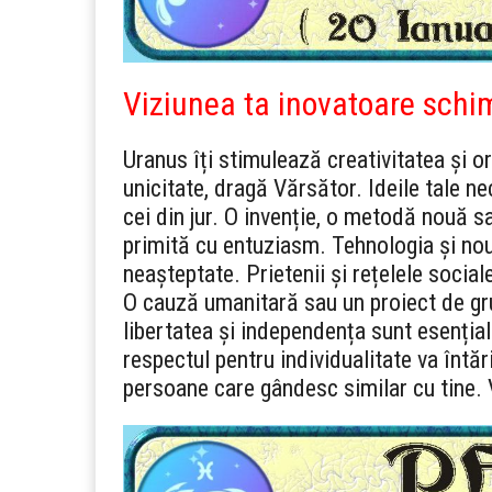
Viziunea ta inovatoare schim
Uranus îți stimulează creativitatea și or
unicitate, dragă Vărsător. Ideile tale n
cei din jur. O invenție, o metodă nouă s
primită cu entuziasm. Tehnologia și noută
neașteptate. Prietenii și rețelele socia
O cauză umanitară sau un proiect de grup
libertatea și independența sunt esențiale
respectul pentru individualitate va întăr
persoane care gândesc similar cu tine. V