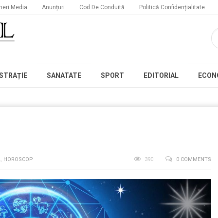
neri Media
Anunțuri
Cod De Conduită
Politică Confidențialitate
STRAȚIE
SANATATE
SPORT
EDITORIAL
ECON
L
,
HOROSCOP
390
0 COMMENTS