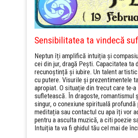
Sensibilitatea ta vindecă suf
Neptun îți amplifică intuiția și compasi
cei din jur, dragă Pești. Capacitatea ta 
recunoștință și iubire. Un talent artistic
cu putere. Visurile și prezentimentele t
apropiat. O situație din trecut care te-a 
sufletească. În dragoste, romantismul 
singur, o conexiune spirituală profundă 
meditația sau contactul cu apa îți vor 
pentru a asculta muzică, a citi poezie sa
Intuiția ta va fi ghidul tău cel mai de în