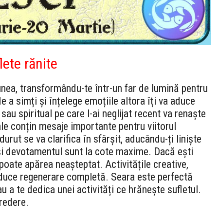
lete rănite
unea, transformându-te într-un far de lumină pentru
de a simți și înțelege emoțiile altora îți va aduce
 sau spiritual pe care l-ai neglijat recent va renaște
ale conțin mesaje importante pentru viitorul
durut se va clarifica în sfârșit, aducându-ți liniște
și devotamentul sunt la cote maxime. Dacă ești
poate apărea neașteptat. Activitățile creative,
aduce regenerare completă. Seara este perfectă
u a te dedica unei activități ce hrănește sufletul.
credere.