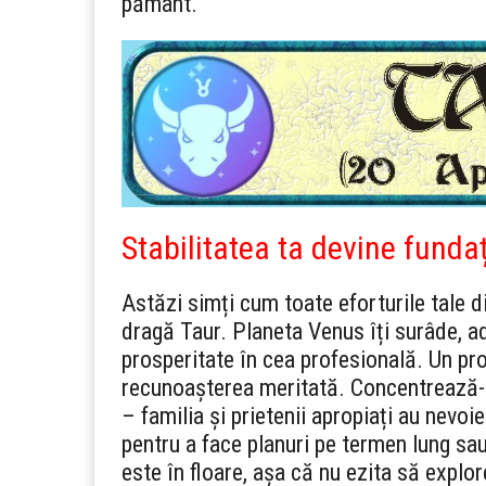
pământ.
Stabilitatea ta devine funda
Astăzi simți cum toate eforturile tale 
dragă Taur. Planeta Venus îți surâde, a
prosperitate în cea profesională. Un pro
recunoașterea meritată. Concentrează-te
– familia și prietenii apropiați au nevoie
pentru a face planuri pe termen lung sau 
este în floare, așa că nu ezita să explo