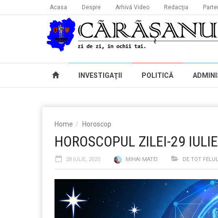
Acasa
Despre
Arhivă Video
Redacţia
Parte
INVESTIGAŢII
POLITICĂ
ADMINI
Home
Horoscop
HOROSCOPUL ZILEI-29 IULIE
28 IULIE, 2025
MIHAI MATEI
DE TOT FELU